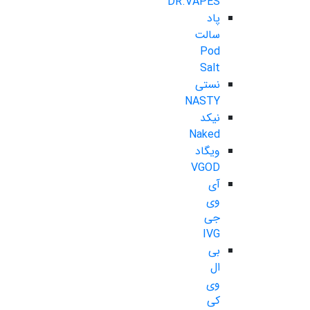
DR.VAPES
پاد
سالت
Pod
Salt
نستی
NASTY
نیکد
Naked
ویگاد
VGOD
آی
وی
جی
IVG
بی
ال
وی
کی