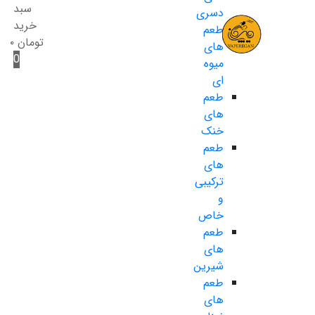
سبد
دسری
خرید
طعم
تومان
۰
های
0
میوه
ای
طعم
های
خنک
طعم
های
ترکیبی
و
خاص
طعم
های
شیرین
طعم
های