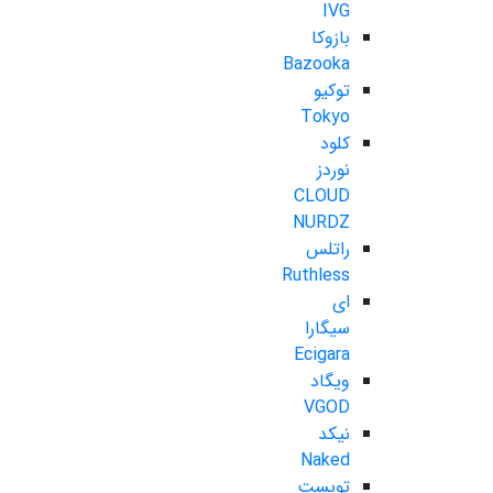
IVG
بازوکا
Bazooka
توکیو
Tokyo
کلود
نوردز
CLOUD
NURDZ
راتلس
Ruthless
ای
سیگارا
Ecigara
ویگاد
VGOD
نیکد
Naked
تویست