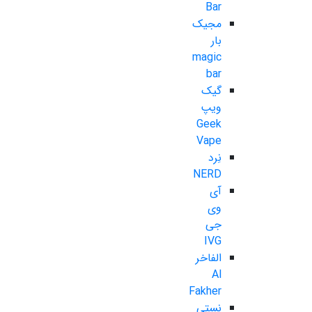
Bar
مجیک
بار
magic
bar
گیک
ویپ
Geek
Vape
نِرد
NERD
آی
وی
جی
IVG
الفاخر
Al
Fakher
نستی