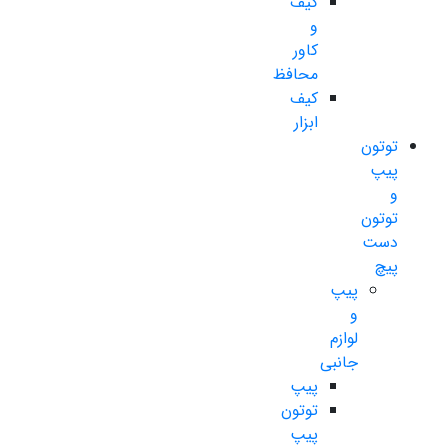
کیف
و
کاور
محافظ
کیف
ابزار
توتون
پیپ
و
توتون
دست
پیچ
پیپ
و
لوازم
جانبی
پیپ
توتون
پیپ