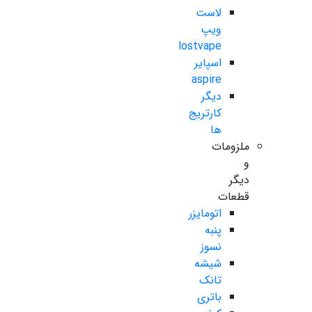
لاست
ویپ
lostvape
اسپایر
aspire
دیگر
کارتریج
ها
ملزومات
و
دیگر
قطعات
اتومایزر
پنبه
نسوز
شیشه
تانک
باتری