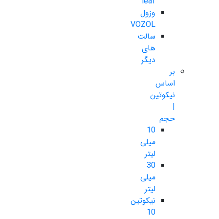
leaf
وزول
VOZOL
سالت
های
دیگر
بر
اساس
نیکوتین
|
حجم
10
میلی
لیتر
30
میلی
لیتر
نیکوتین
10