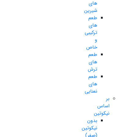
های
شیرین
طعم
های
ترکیبی
و
خاص
طعم
های
ترش
طعم
های
نعنایی
بر
اساس
نیکوتین
بدون
نیکوتین
(صفر)