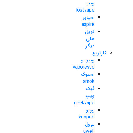
ویپ
lostvape
اسپایر
aspire
کویل
های
دیگر
کارتریج
ویپرسو
vaporesso
اسموک
smok
گیک
ویپ
geekvape
ووپو
voopoo
یوول
uwell