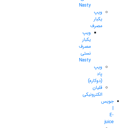
Nasty
ویپ
یکبار
مصرف
ویپ
یکبار
مصرف
نستی
Nasty
ویپ
پاد
(دوکاره)
قلیان
الکترونیکی
جویس
|
E-
juice