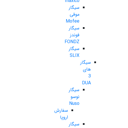
maxico
سیگار
موفی
Mofee
سیگار
فوندز
FONDZ
سیگار
SLIX
سیگار
های
3
DUA
سیگار
نوسو
Nuso
سفارش
اروپا
سیگار