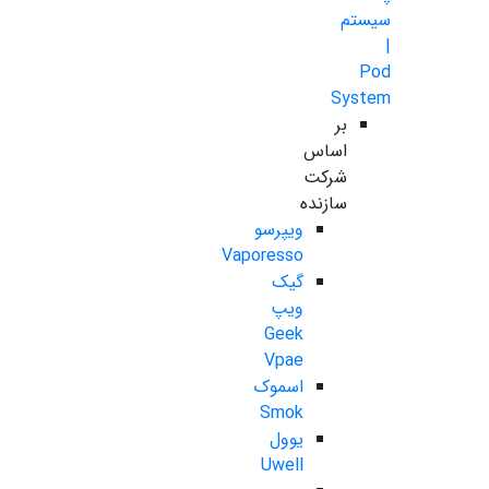
سیستم
|
Pod
System
بر
اساس
شرکت
سازنده
ویپرسو
Vaporesso
گیک
ویپ
Geek
Vpae
اسموک
Smok
یوول
Uwell