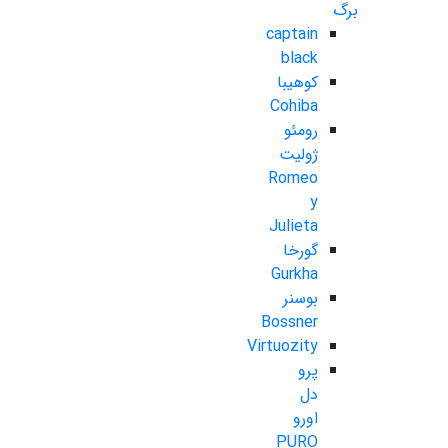
برگ
captain
black
کوهیبا
Cohiba
رومئو
ژولیت
Romeo
y
Julieta
گورخا
Gurkha
بوسنر
Bossner
Virtuozity
پرو
دل
اورو
PURO