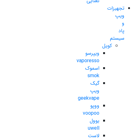
نعنایی
تجهیزات
ویپ
و
پاد
سیستم
کویل
ویپرسو
vaporesso
اسموک
smok
گیک
ویپ
geekvape
ووپو
voopoo
یوول
uwell
لاست