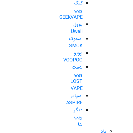
گیگ
ویپ
GEEKVAPE
یوول
Uwell
اسموک
SMOK
ووپو
VOOPOO
لاست
ویپ
LOST
VAPE
اسپایر
ASPIRE
دیگر
ویپ
ها
پاد