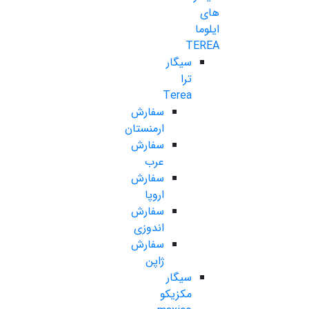
های
ایلوما
TEREA
سیگار
ترا
Terea
سفارش
ارمنستان
سفارش
عرب
سفارش
اروپا
سفارش
اندوزی
سفارش
ژاپن
سیگار
مکزیکو