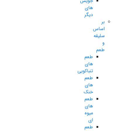
جویس
های
دیگر
بر
اساس
سلیقه
و
طعم
طعم
های
تنباکویی
طعم
های
خنک
طعم
های
میوه
ای
طعم