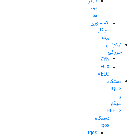
دیگر
برند
ها
اکسسوری
سیگار
برگ
نیکوتین
خوراکی
ZYN
FOX
VELO
دستگاه
IQOS
و
سیگار
HEETS
دستگاه
iqos
Iqos