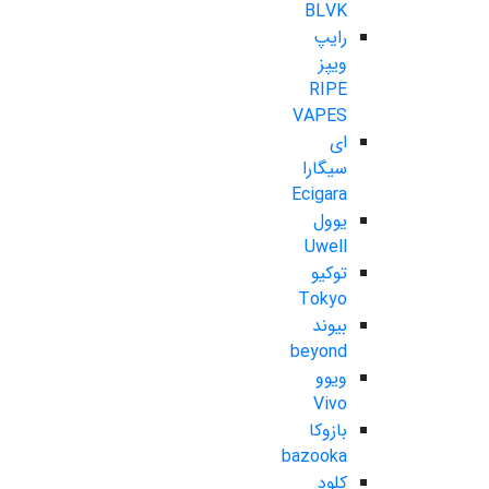
BLVK
رایپ
ویپز
RIPE
VAPES
ای
سیگارا
Ecigara
یوول
Uwell
توکیو
Tokyo
بیوند
beyond
ویوو
Vivo
بازوکا
bazooka
کلود