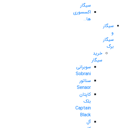
سیگار
اکسسوری
ها..
سیگار
و
سیگار
برگ
خرید
سیگار
سوبرانی
Sobrani
سناتور
Senaor
کاپتان
بلک
Captain
Black
آل