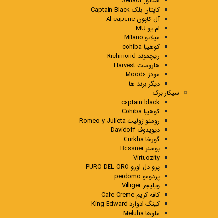
سناتور Senaor
کاپتان بلک Captain Black
آل کاپون Al capone
ام.یو MU
میلانو Milano
کوهیبا cohiba
ریچموند Richmond
هاروست Harvest
مودز Moods
دیگر برند ها
سیگار برگ
captain black
کوهیبا Cohiba
رومئو ژولیت Romeo y Julieta
دیویدوف Davidoff
گورخا Gurkha
بوسنر Bossner
Virtuozity
پرو دل اورو PURO DEL ORO
پردومو perdomo
ویلیجر Villiger
کافه کریم Cafe Creme
کینگ ادوارد King Edward
ملوها Meluha