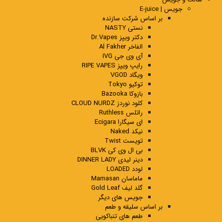
جویس | E-juice
بر اساس شرکت سازنده
نستی NASTY
دکتر ویپز Dr.Vapes
الفاخر Al Fakher
آی وی جی IVG
رایپ ویپز RIPE VAPES
ویگاد VGOD
توکیو Tokyo
بازوکا Bazooka
کلود نوردز CLOUD NURDZ
راتلس Ruthless
ای سیگارا Ecigara
نیکد Naked
تویست Twist
بی ال وی کی BLVK
دینر لیدی DINNER LADY
لودد LOADED
ماماسان Mamasan
گلد لیف Gold Leaf
جویس های دیگر
بر اساس سلیقه و طعم
طعم های تنباکویی