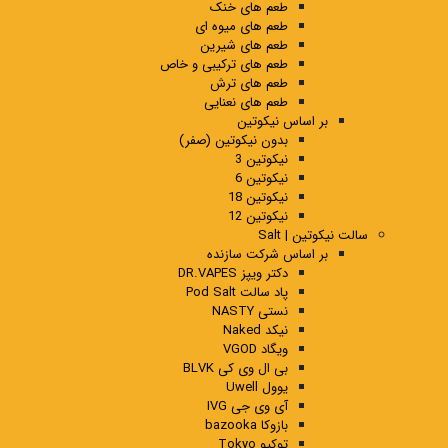
طعم های خنک
طعم های میوه ای
طعم های شیرین
طعم های ترکیبی و خاص
طعم های ترش
طعم های نعنایی
بر اساس نیکوتین
بدون نیکوتین (صفر)
نیکوتین 3
نیکوتین 6
نیکوتین 18
نیکوتین 12
سالت نیکوتین | Salt
بر اساس شرکت سازنده
دکتر ویپز DR.VAPES
پاد سالت Pod Salt
نستی NASTY
نیکد Naked
ویگاد VGOD
بی ال وی کی BLVK
یوول Uwell
آی وی جی IVG
بازوکا bazooka
توکیو Tokyo