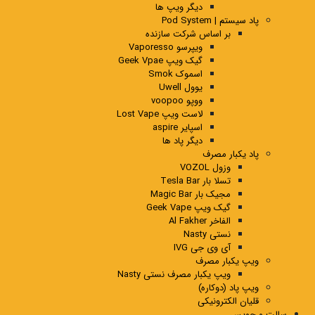
دیگر ویپ ها
پاد سیستم | Pod System
بر اساس شرکت سازنده
ویپرسو Vaporesso
گیک ویپ Geek Vpae
اسموک Smok
یوول Uwell
ووپو voopoo
لاست ویپ Lost Vape
اسپایر aspire
دیگر پاد ها
پاد یکبار مصرف
وزول VOZOL
تسلا بار Tesla Bar
مجیک بار Magic Bar
گیک ویپ Geek Vape
الفاخر Al Fakher
نستی Nasty
آی وی جی IVG
ویپ یکبار مصرف
ویپ یکبار مصرف نستی Nasty
ویپ پاد (دوکاره)
قلیان الکترونیکی
سالت و جویس