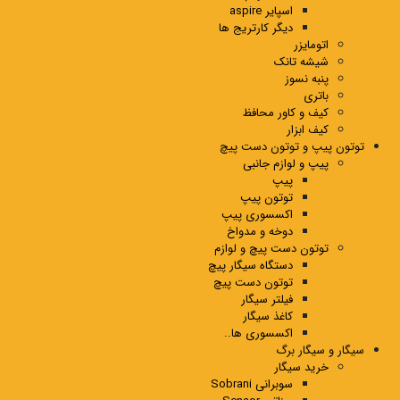
اسپایر aspire
دیگر کارتریج ها
اتومایزر
شیشه تانک
پنبه نسوز
باتری
کیف و کاور محافظ
کیف ابزار
توتون پیپ و توتون دست پیچ
پیپ و لوازم جانبی
پیپ
توتون پیپ
اکسسوری پیپ
دوخه و مدواخ
توتون دست پیچ و لوازم
دستگاه سیگار پیچ
توتون دست پیچ
فیلتر سیگار
کاغذ سیگار
اکسسوری ها..
سیگار و سیگار برگ
خرید سیگار
سوبرانی Sobrani