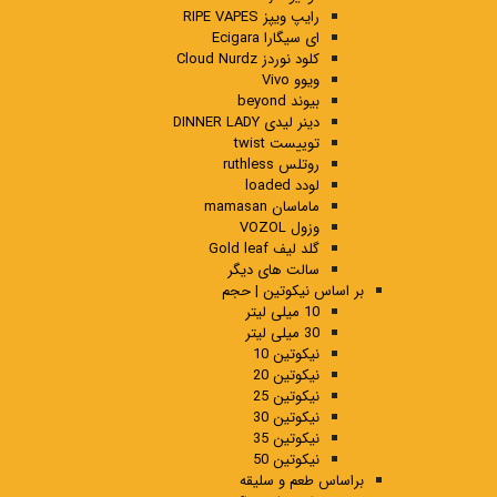
رایپ ویپز RIPE VAPES
ای سیگارا Ecigara
کلود نوردز Cloud Nurdz
ویوو Vivo
بیوند beyond
دینر لیدی DINNER LADY
توییست twist
روتلس ruthless
لودد loaded
ماماسان mamasan
وزول VOZOL
گلد لیف Gold leaf
سالت های دیگر
بر اساس نیکوتین | حجم
10 میلی لیتر
30 میلی لیتر
نیکوتین 10
نیکوتین 20
نیکوتین 25
نیکوتین 30
نیکوتین 35
نیکوتین 50
براساس طعم و سلیقه