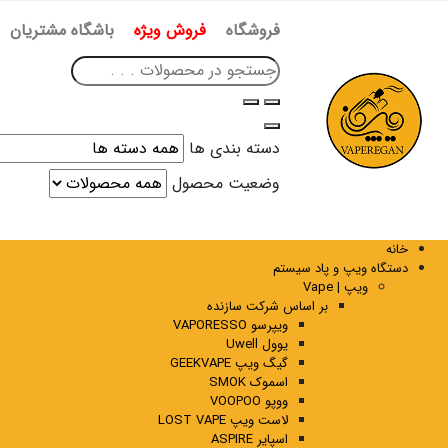
فروشگاه
فروش ویژه
باشگاه مشتریان
دسته بندی ها
وضعیت محصول
خانه
دستگاه ویپ و پاد سیستم
ویپ | Vape
بر اساس شرکت سازنده
ویپرسو VAPORESSO
یوول Uwell
گیگ ویپ GEEKVAPE
اسموک SMOK
ووپو VOOPOO
لاست ویپ LOST VAPE
اسپایر ASPIRE