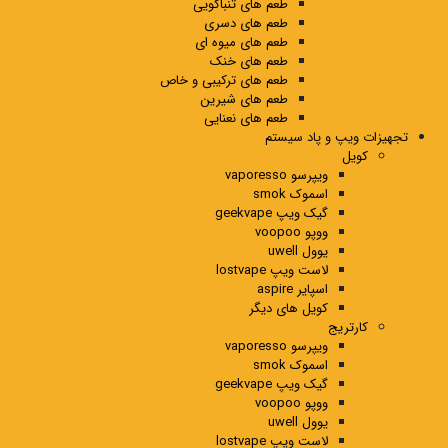
طعم های تنباکویی
طعم های دسری
طعم های میوه ای
طعم های خنک
طعم های ترکیبی و خاص
طعم های شیرین
طعم های نعنایی
تجهیزات ویپ و پاد سیستم
کویل
ویپرسو vaporesso
اسموک smok
گیک ویپ geekvape
ووپو voopoo
یوول uwell
لاست ویپ lostvape
اسپایر aspire
کویل های دیگر
کارتریج
ویپرسو vaporesso
اسموک smok
گیک ویپ geekvape
ووپو voopoo
یوول uwell
لاست ویپ lostvape