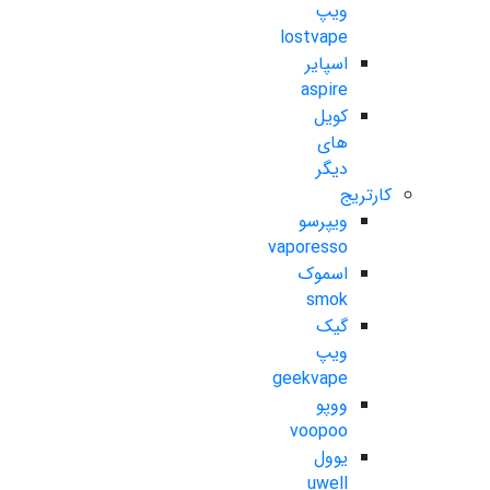
ویپ
lostvape
اسپایر
aspire
کویل
های
دیگر
کارتریج
ویپرسو
vaporesso
اسموک
smok
گیک
ویپ
geekvape
ووپو
voopoo
یوول
uwell