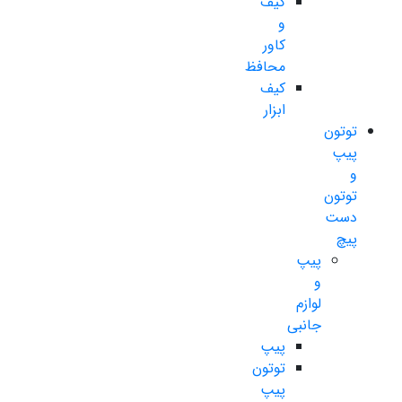
کیف
و
کاور
محافظ
کیف
ابزار
توتون
پیپ
و
توتون
دست
پیچ
پیپ
و
لوازم
جانبی
پیپ
توتون
پیپ