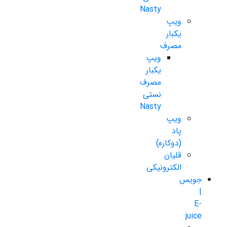
Nasty
ویپ
یکبار
مصرف
ویپ
یکبار
مصرف
نستی
Nasty
ویپ
پاد
(دوکاره)
قلیان
الکترونیکی
جویس
|
E-
juice