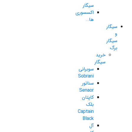
سیگار
اکسسوری
ها..
سیگار
و
سیگار
برگ
خرید
سیگار
سوبرانی
Sobrani
سناتور
Senaor
کاپتان
بلک
Captain
Black
آل