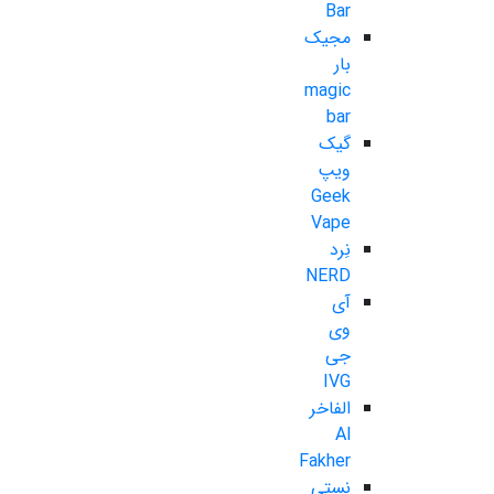
Bar
مجیک
بار
magic
bar
گیک
ویپ
Geek
Vape
نِرد
NERD
آی
وی
جی
IVG
الفاخر
Al
Fakher
نستی