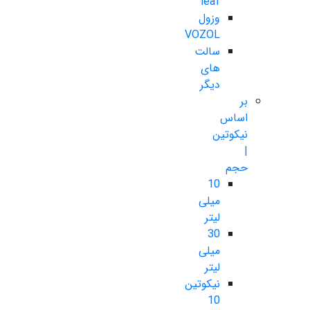
leaf
وزول
VOZOL
سالت
های
دیگر
بر
اساس
نیکوتین
|
حجم
10
میلی
لیتر
30
میلی
لیتر
نیکوتین
10