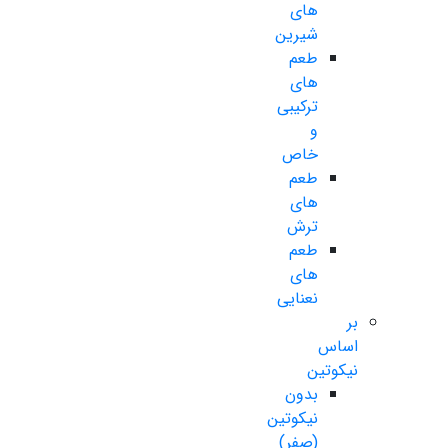
های
شیرین
طعم
های
ترکیبی
و
خاص
طعم
های
ترش
طعم
های
نعنایی
بر
اساس
نیکوتین
بدون
نیکوتین
(صفر)