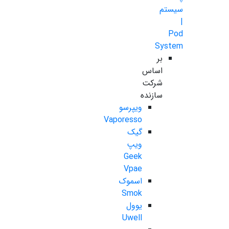
سیستم
|
Pod
System
بر
اساس
شرکت
سازنده
ویپرسو
Vaporesso
گیک
ویپ
Geek
Vpae
اسموک
Smok
یوول
Uwell