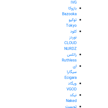
IVG
بازوکا
Bazooka
توکیو
Tokyo
کلود
نوردز
CLOUD
NURDZ
راتلس
Ruthless
ای
سیگارا
Ecigara
ویگاد
VGOD
نیکد
Naked
تویست