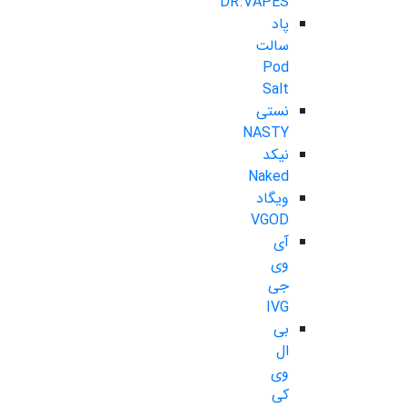
DR.VAPES
پاد
سالت
Pod
Salt
نستی
NASTY
نیکد
Naked
ویگاد
VGOD
آی
وی
جی
IVG
بی
ال
وی
کی