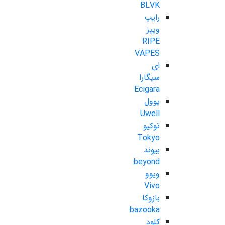
BLVK
رایپ
ویپز
RIPE
VAPES
ای
سیگارا
Ecigara
یوول
Uwell
توکیو
Tokyo
بیوند
beyond
ویوو
Vivo
بازوکا
bazooka
کلود