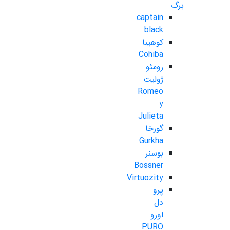
برگ
captain
black
کوهیبا
Cohiba
رومئو
ژولیت
Romeo
y
Julieta
گورخا
Gurkha
بوسنر
Bossner
Virtuozity
پرو
دل
اورو
PURO