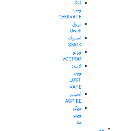
گیگ
ویپ
GEEKVAPE
یوول
Uwell
اسموک
SMOK
ووپو
VOOPOO
لاست
ویپ
LOST
VAPE
اسپایر
ASPIRE
دیگر
ویپ
ها
پاد