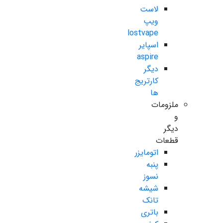
لاست
ویپ
lostvape
اسپایر
aspire
دیگر
کارتریج
ها
ملزومات
و
دیگر
قطعات
اتومایزر
پنبه
نسوز
شیشه
تانک
باتری