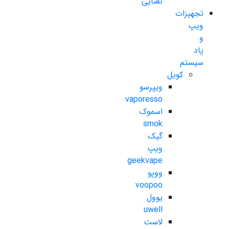
نعنایی
تجهیزات
ویپ
و
پاد
سیستم
کویل
ویپرسو
vaporesso
اسموک
smok
گیک
ویپ
geekvape
ووپو
voopoo
یوول
uwell
لاست