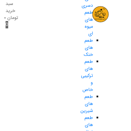
سبد
دسری
خرید
طعم
تومان
۰
های
0
میوه
ای
طعم
های
خنک
طعم
های
ترکیبی
و
خاص
طعم
های
شیرین
طعم
های