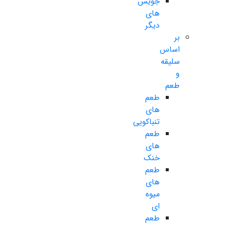
جویس
های
دیگر
بر
اساس
سلیقه
و
طعم
طعم
های
تنباکویی
طعم
های
خنک
طعم
های
میوه
ای
طعم