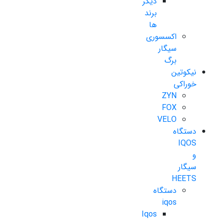
دیگر
برند
ها
اکسسوری
سیگار
برگ
نیکوتین
خوراکی
ZYN
FOX
VELO
دستگاه
IQOS
و
سیگار
HEETS
دستگاه
iqos
Iqos