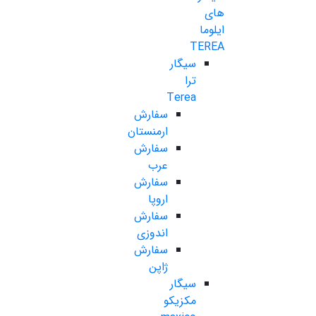
های
ایلوما
TEREA
سیگار
ترا
Terea
سفارش
ارمنستان
سفارش
عرب
سفارش
اروپا
سفارش
اندوزی
سفارش
ژاپن
سیگار
مکزیکو