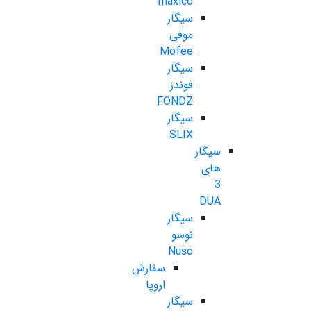
maxico
سیگار
موفی
Mofee
سیگار
فوندز
FONDZ
سیگار
SLIX
سیگار
های
3
DUA
سیگار
نوسو
Nuso
سفارش
اروپا
سیگار