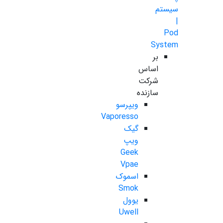
سیستم
|
Pod
System
بر
اساس
شرکت
سازنده
ویپرسو
Vaporesso
گیک
ویپ
Geek
Vpae
اسموک
Smok
یوول
Uwell