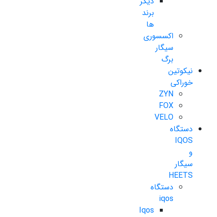
دیگر
برند
ها
اکسسوری
سیگار
برگ
نیکوتین
خوراکی
ZYN
FOX
VELO
دستگاه
IQOS
و
سیگار
HEETS
دستگاه
iqos
Iqos