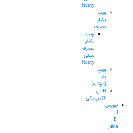
Nasty
ویپ
یکبار
مصرف
ویپ
یکبار
مصرف
نستی
Nasty
ویپ
پاد
(دوکاره)
قلیان
الکترونیکی
جویس
|
E-
juice