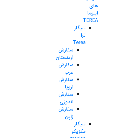
های
ایلوما
TEREA
سیگار
ترا
Terea
سفارش
ارمنستان
سفارش
عرب
سفارش
اروپا
سفارش
اندوزی
سفارش
ژاپن
سیگار
مکزیکو