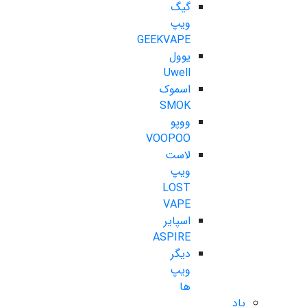
گیگ
ویپ
GEEKVAPE
یوول
Uwell
اسموک
SMOK
ووپو
VOOPOO
لاست
ویپ
LOST
VAPE
اسپایر
ASPIRE
دیگر
ویپ
ها
پاد