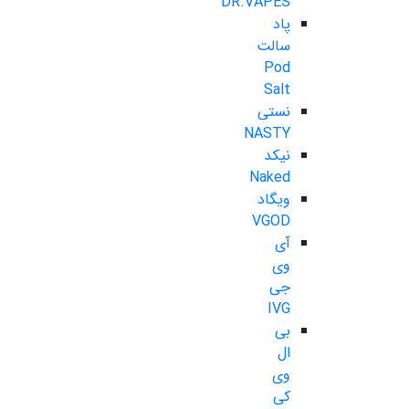
DR.VAPES
پاد
سالت
Pod
Salt
نستی
NASTY
نیکد
Naked
ویگاد
VGOD
آی
وی
جی
IVG
بی
ال
وی
کی