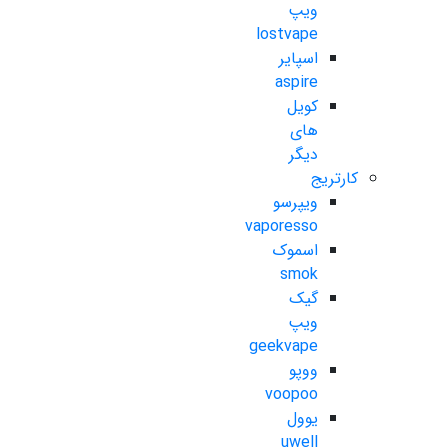
ویپ
lostvape
اسپایر
aspire
کویل
های
دیگر
کارتریج
ویپرسو
vaporesso
اسموک
smok
گیک
ویپ
geekvape
ووپو
voopoo
یوول
uwell