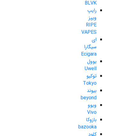
BLVK
رایپ
ویپز
RIPE
VAPES
ای
سیگارا
Ecigara
یوول
Uwell
توکیو
Tokyo
بیوند
beyond
ویوو
Vivo
بازوکا
bazooka
کلود