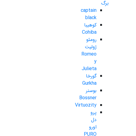
برگ
captain
black
کوهیبا
Cohiba
رومئو
ژولیت
Romeo
y
Julieta
گورخا
Gurkha
بوسنر
Bossner
Virtuozity
پرو
دل
اورو
PURO