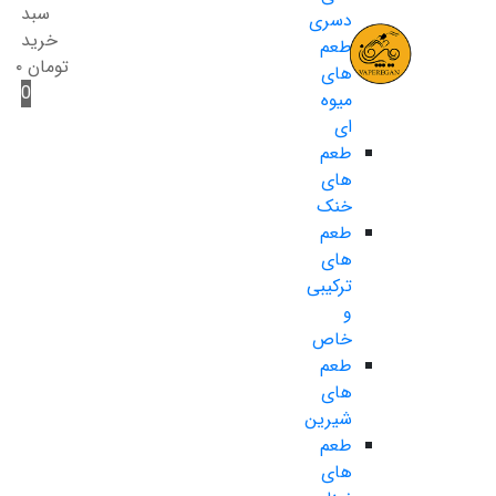
سبد
دسری
خرید
طعم
تومان
۰
های
0
میوه
ای
طعم
های
خنک
طعم
های
ترکیبی
و
خاص
طعم
های
شیرین
طعم
های