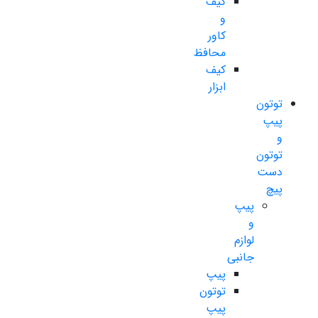
کیف
و
کاور
محافظ
کیف
ابزار
توتون
پیپ
و
توتون
دست
پیچ
پیپ
و
لوازم
جانبی
پیپ
توتون
پیپ