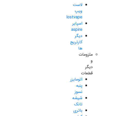
لاست
ویپ
lostvape
اسپایر
aspire
دیگر
کارتریج
ها
ملزومات
و
دیگر
قطعات
اتومایزر
پنبه
نسوز
شیشه
تانک
باتری