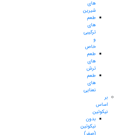
های
شیرین
طعم
های
ترکیبی
و
خاص
طعم
های
ترش
طعم
های
نعنایی
بر
اساس
نیکوتین
بدون
نیکوتین
(صفر)