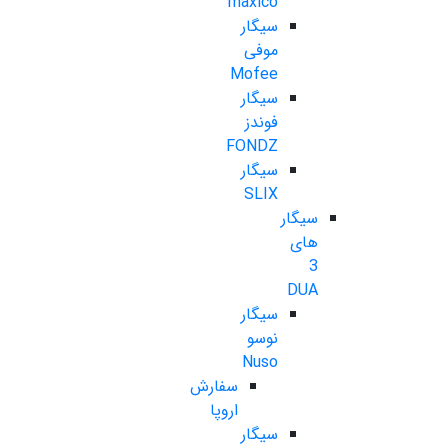
maxico
سیگار
موفی
Mofee
سیگار
فوندز
FONDZ
سیگار
SLIX
سیگار
های
3
DUA
سیگار
نوسو
Nuso
سفارش
اروپا
سیگار