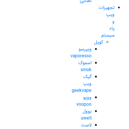
نعنایی
تجهیزات
ویپ
و
پاد
سیستم
کویل
ویپرسو
vaporesso
اسموک
smok
گیک
ویپ
geekvape
ووپو
voopoo
یوول
uwell
لاست