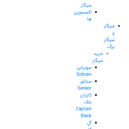
سیگار
اکسسوری
ها..
سیگار
و
سیگار
برگ
خرید
سیگار
سوبرانی
Sobrani
سناتور
Senaor
کاپتان
بلک
Captain
Black
آل