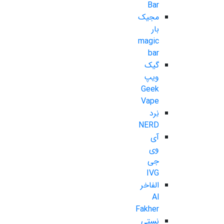
Bar
مجیک
بار
magic
bar
گیک
ویپ
Geek
Vape
نِرد
NERD
آی
وی
جی
IVG
الفاخر
Al
Fakher
نستی