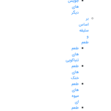
جویس
های
دیگر
بر
اساس
سلیقه
و
طعم
طعم
های
تنباکویی
طعم
های
خنک
طعم
های
میوه
ای
طعم