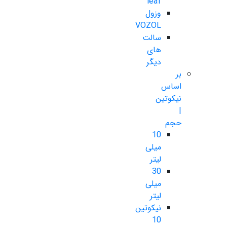
leaf
وزول
VOZOL
سالت
های
دیگر
بر
اساس
نیکوتین
|
حجم
10
میلی
لیتر
30
میلی
لیتر
نیکوتین
10