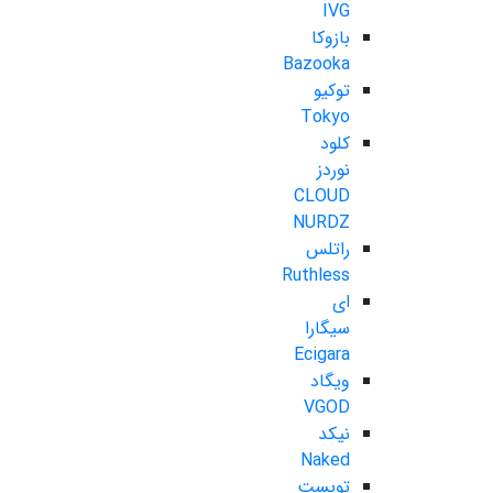
IVG
بازوکا
Bazooka
توکیو
Tokyo
کلود
نوردز
CLOUD
NURDZ
راتلس
Ruthless
ای
سیگارا
Ecigara
ویگاد
VGOD
نیکد
Naked
تویست