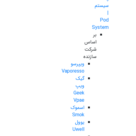
سیستم
|
Pod
System
بر
اساس
شرکت
سازنده
ویپرسو
Vaporesso
گیک
ویپ
Geek
Vpae
اسموک
Smok
یوول
Uwell