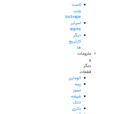
لاست
ویپ
lostvape
اسپایر
aspire
دیگر
کارتریج
ها
ملزومات
و
دیگر
قطعات
اتومایزر
پنبه
نسوز
شیشه
تانک
باتری