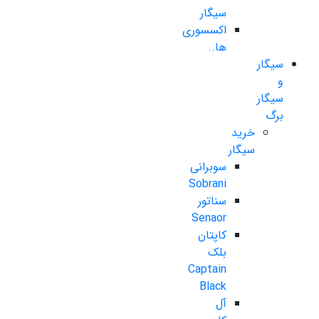
سیگار
اکسسوری
ها..
سیگار
و
سیگار
برگ
خرید
سیگار
سوبرانی
Sobrani
سناتور
Senaor
کاپتان
بلک
Captain
Black
آل