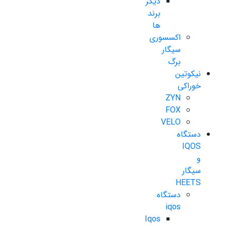
دیگر
برند
ها
اکسسوری
سیگار
برگ
نیکوتین
خوراکی
ZYN
FOX
VELO
دستگاه
IQOS
و
سیگار
HEETS
دستگاه
iqos
Iqos