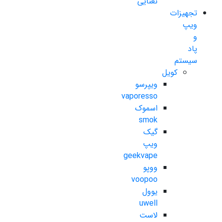
نعنایی
تجهیزات
ویپ
و
پاد
سیستم
کویل
ویپرسو
vaporesso
اسموک
smok
گیک
ویپ
geekvape
ووپو
voopoo
یوول
uwell
لاست