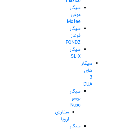
maxico
سیگار
موفی
Mofee
سیگار
فوندز
FONDZ
سیگار
SLIX
سیگار
های
3
DUA
سیگار
نوسو
Nuso
سفارش
اروپا
سیگار