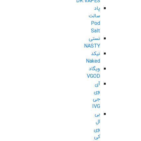
DR.VAPES
پاد
سالت
Pod
Salt
نستی
NASTY
نیکد
Naked
ویگاد
VGOD
آی
وی
جی
IVG
بی
ال
وی
کی