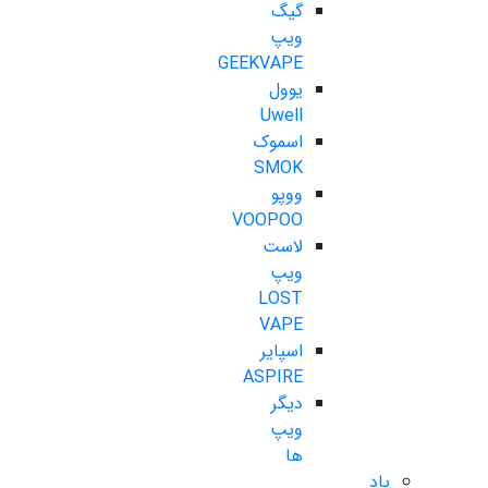
گیگ
ویپ
GEEKVAPE
یوول
Uwell
اسموک
SMOK
ووپو
VOOPOO
لاست
ویپ
LOST
VAPE
اسپایر
ASPIRE
دیگر
ویپ
ها
پاد