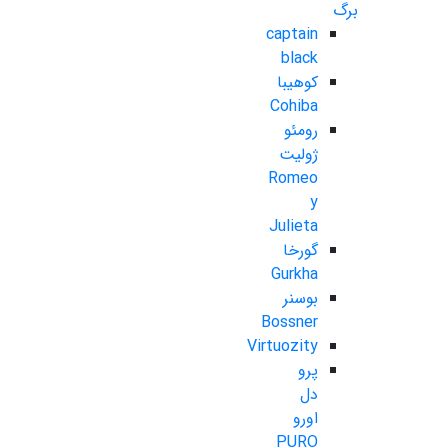
برگ
captain
black
کوهیبا
Cohiba
رومئو
ژولیت
Romeo
y
Julieta
گورخا
Gurkha
بوسنر
Bossner
Virtuozity
پرو
دل
اورو
PURO