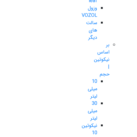
leaf
وزول
VOZOL
سالت
های
دیگر
بر
اساس
نیکوتین
|
حجم
10
میلی
لیتر
30
میلی
لیتر
نیکوتین
10