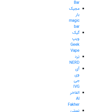
Bar
مجیک
بار
magic
bar
گیک
ویپ
Geek
Vape
نِرد
NERD
آی
وی
جی
IVG
الفاخر
Al
Fakher
نستی