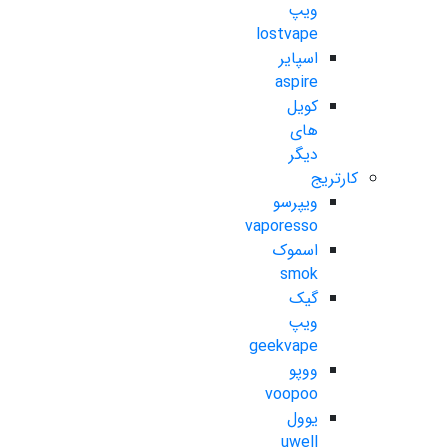
ویپ
lostvape
اسپایر
aspire
کویل
های
دیگر
کارتریج
ویپرسو
vaporesso
اسموک
smok
گیک
ویپ
geekvape
ووپو
voopoo
یوول
uwell