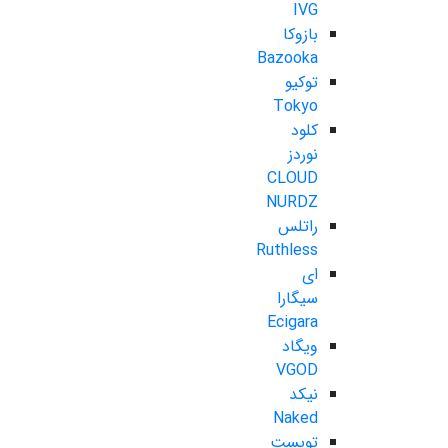
IVG
بازوکا
Bazooka
توکیو
Tokyo
کلود
نوردز
CLOUD
NURDZ
راتلس
Ruthless
ای
سیگارا
Ecigara
ویگاد
VGOD
نیکد
Naked
تویست