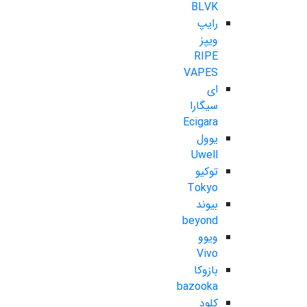
BLVK
رایپ
ویپز
RIPE
VAPES
ای
سیگارا
Ecigara
یوول
Uwell
توکیو
Tokyo
بیوند
beyond
ویوو
Vivo
بازوکا
bazooka
کلود