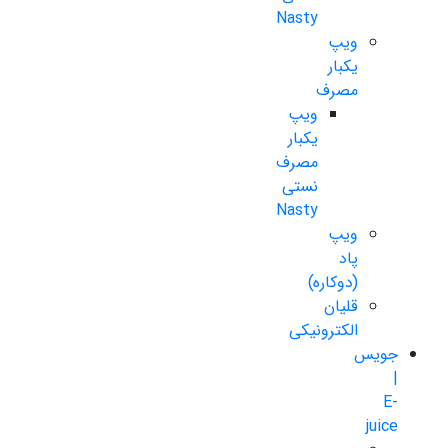
Nasty
ویپ
یکبار
مصرف
ویپ
یکبار
مصرف
نستی
Nasty
ویپ
پاد
(دوکاره)
قلیان
الکترونیکی
جویس
|
E-
juice