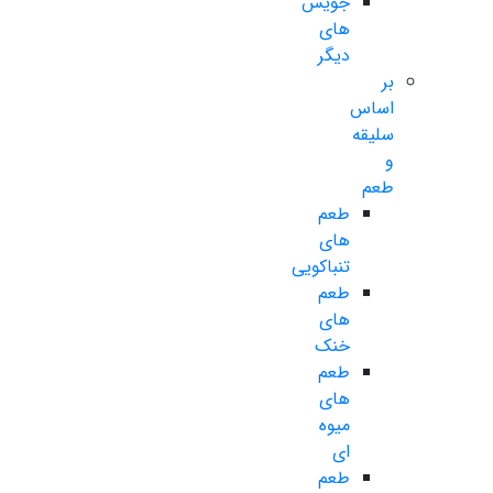
جویس
های
دیگر
بر
اساس
سلیقه
و
طعم
طعم
های
تنباکویی
طعم
های
خنک
طعم
های
میوه
ای
طعم