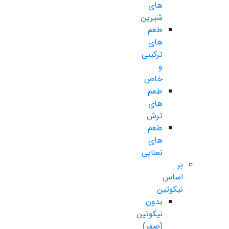
های
شیرین
طعم
های
ترکیبی
و
خاص
طعم
های
ترش
طعم
های
نعنایی
بر
اساس
نیکوتین
بدون
نیکوتین
(صفر)