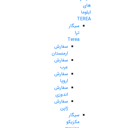
های
ایلوما
TEREA
سیگار
ترا
Terea
سفارش
ارمنستان
سفارش
عرب
سفارش
اروپا
سفارش
اندوزی
سفارش
ژاپن
سیگار
مکزیکو