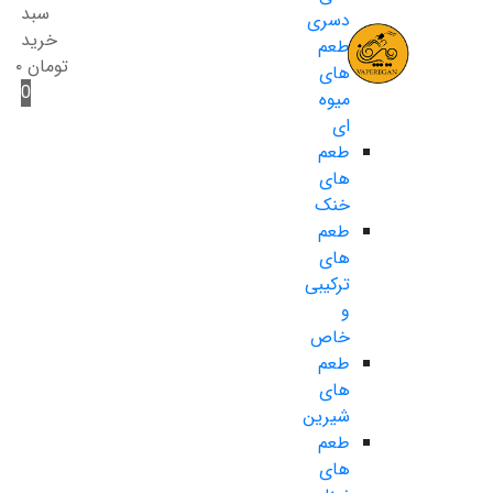
سبد
دسری
خرید
طعم
تومان
۰
های
0
میوه
ای
طعم
های
خنک
طعم
های
ترکیبی
و
خاص
طعم
های
شیرین
طعم
های