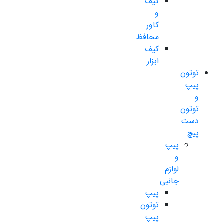
کیف
و
کاور
محافظ
کیف
ابزار
توتون
پیپ
و
توتون
دست
پیچ
پیپ
و
لوازم
جانبی
پیپ
توتون
پیپ