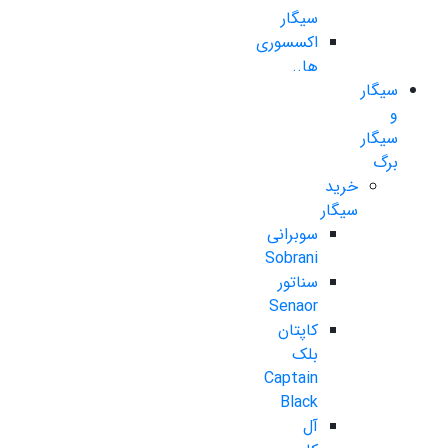
سیگار
اکسسوری
ها..
سیگار
و
سیگار
برگ
خرید
سیگار
سوبرانی
Sobrani
سناتور
Senaor
کاپتان
بلک
Captain
Black
آل