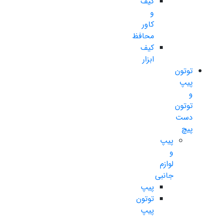
کیف
و
کاور
محافظ
کیف
ابزار
توتون
پیپ
و
توتون
دست
پیچ
پیپ
و
لوازم
جانبی
پیپ
توتون
پیپ