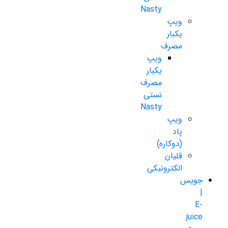
Nasty
ویپ
یکبار
مصرف
ویپ
یکبار
مصرف
نستی
Nasty
ویپ
پاد
(دوکاره)
قلیان
الکترونیکی
جویس
|
E-
juice