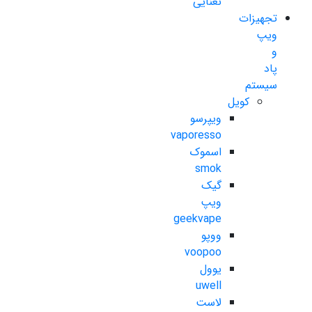
نعنایی
تجهیزات
ویپ
و
پاد
سیستم
کویل
ویپرسو
vaporesso
اسموک
smok
گیک
ویپ
geekvape
ووپو
voopoo
یوول
uwell
لاست