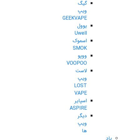
گیگ
ویپ
GEEKVAPE
یوول
Uwell
اسموک
SMOK
ووپو
VOOPOO
لاست
ویپ
LOST
VAPE
اسپایر
ASPIRE
دیگر
ویپ
ها
پاد