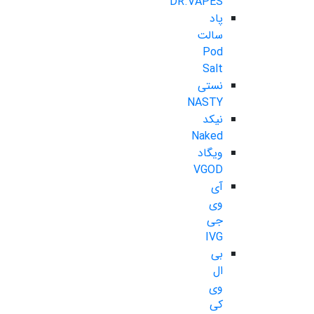
DR.VAPES
پاد
سالت
Pod
Salt
نستی
NASTY
نیکد
Naked
ویگاد
VGOD
آی
وی
جی
IVG
بی
ال
وی
کی