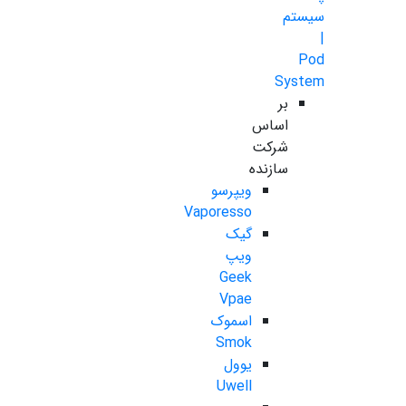
سیستم
|
Pod
System
بر
اساس
شرکت
سازنده
ویپرسو
Vaporesso
گیک
ویپ
Geek
Vpae
اسموک
Smok
یوول
Uwell