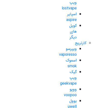
ویپ
lostvape
اسپایر
aspire
کویل
های
دیگر
کارتریج
ویپرسو
vaporesso
اسموک
smok
گیک
ویپ
geekvape
ووپو
voopoo
یوول
uwell