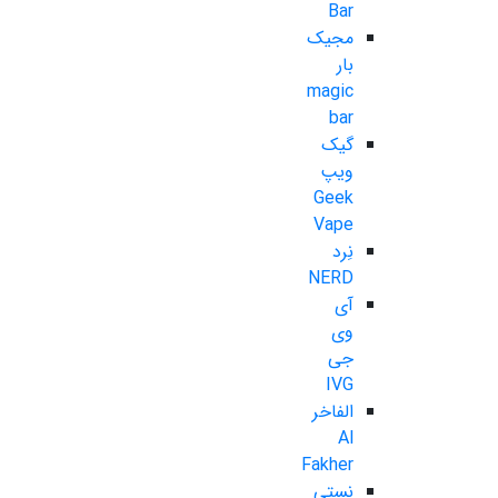
Bar
مجیک
بار
magic
bar
گیک
ویپ
Geek
Vape
نِرد
NERD
آی
وی
جی
IVG
الفاخر
Al
Fakher
نستی