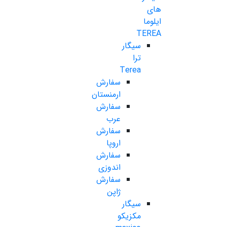
های
ایلوما
TEREA
سیگار
ترا
Terea
سفارش
ارمنستان
سفارش
عرب
سفارش
اروپا
سفارش
اندوزی
سفارش
ژاپن
سیگار
مکزیکو