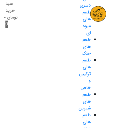
سبد
دسری
خرید
طعم
تومان
۰
های
0
میوه
ای
طعم
های
خنک
طعم
های
ترکیبی
و
خاص
طعم
های
شیرین
طعم
های