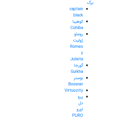
برگ
captain
black
کوهیبا
Cohiba
رومئو
ژولیت
Romeo
y
Julieta
گورخا
Gurkha
بوسنر
Bossner
Virtuozity
پرو
دل
اورو
PURO