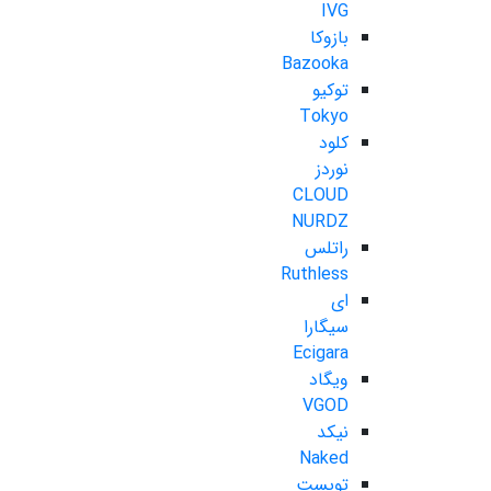
IVG
بازوکا
Bazooka
توکیو
Tokyo
کلود
نوردز
CLOUD
NURDZ
راتلس
Ruthless
ای
سیگارا
Ecigara
ویگاد
VGOD
نیکد
Naked
تویست