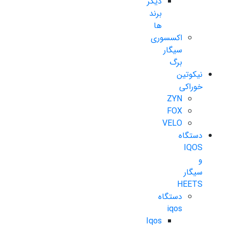
دیگر
برند
ها
اکسسوری
سیگار
برگ
نیکوتین
خوراکی
ZYN
FOX
VELO
دستگاه
IQOS
و
سیگار
HEETS
دستگاه
iqos
Iqos