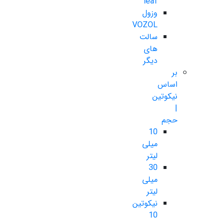
leaf
وزول
VOZOL
سالت
های
دیگر
بر
اساس
نیکوتین
|
حجم
10
میلی
لیتر
30
میلی
لیتر
نیکوتین
10