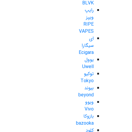
BLVK
رایپ
ویپز
RIPE
VAPES
ای
سیگارا
Ecigara
یوول
Uwell
توکیو
Tokyo
بیوند
beyond
ویوو
Vivo
بازوکا
bazooka
کلود