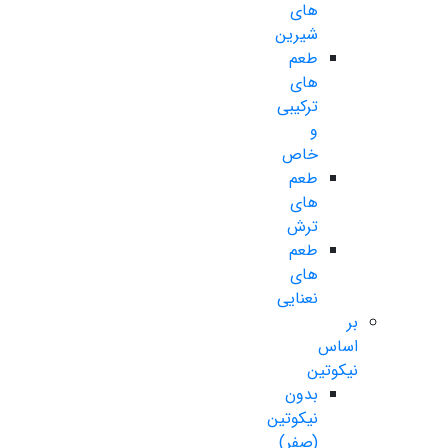
های
شیرین
طعم
های
ترکیبی
و
خاص
طعم
های
ترش
طعم
های
نعنایی
بر
اساس
نیکوتین
بدون
نیکوتین
(صفر)