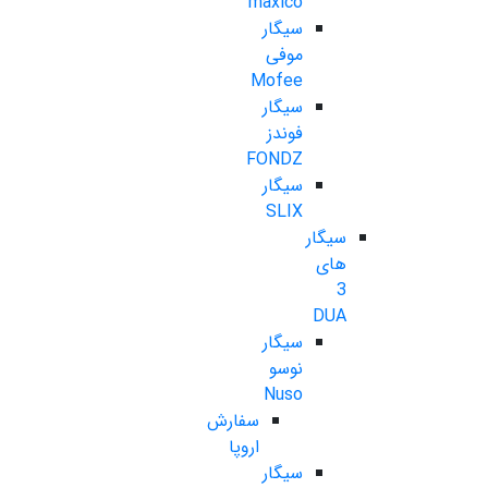
maxico
سیگار
موفی
Mofee
سیگار
فوندز
FONDZ
سیگار
SLIX
سیگار
های
3
DUA
سیگار
نوسو
Nuso
سفارش
اروپا
سیگار