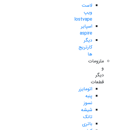
لاست
ویپ
lostvape
اسپایر
aspire
دیگر
کارتریج
ها
ملزومات
و
دیگر
قطعات
اتومایزر
پنبه
نسوز
شیشه
تانک
باتری