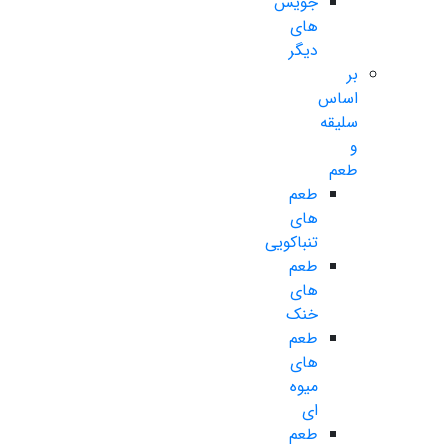
جویس
های
دیگر
بر
اساس
سلیقه
و
طعم
طعم
های
تنباکویی
طعم
های
خنک
طعم
های
میوه
ای
طعم