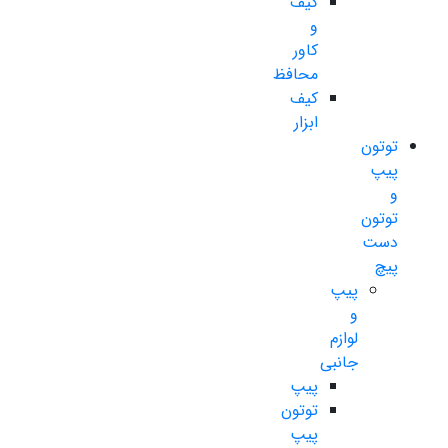
کیف
و
کاور
محافظ
کیف
ابزار
توتون
پیپ
و
توتون
دست
پیچ
پیپ
و
لوازم
جانبی
پیپ
توتون
پیپ