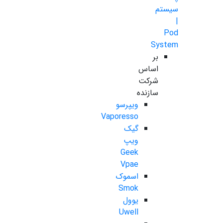
سیستم
|
Pod
System
بر
اساس
شرکت
سازنده
ویپرسو
Vaporesso
گیک
ویپ
Geek
Vpae
اسموک
Smok
یوول
Uwell