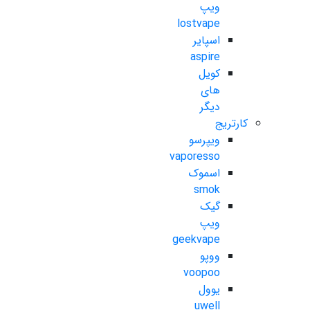
ویپ
lostvape
اسپایر
aspire
کویل
های
دیگر
کارتریج
ویپرسو
vaporesso
اسموک
smok
گیک
ویپ
geekvape
ووپو
voopoo
یوول
uwell