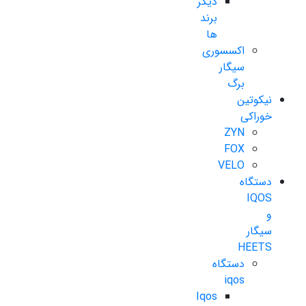
دیگر
برند
ها
اکسسوری
سیگار
برگ
نیکوتین
خوراکی
ZYN
FOX
VELO
دستگاه
IQOS
و
سیگار
HEETS
دستگاه
iqos
Iqos