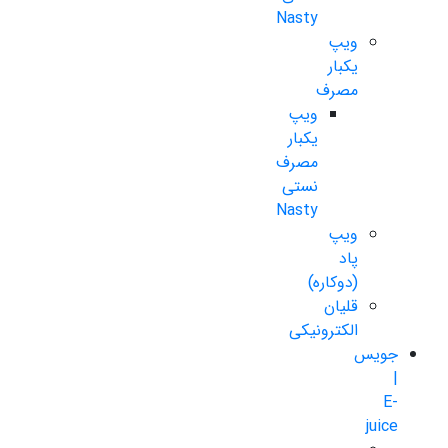
Nasty
ویپ
یکبار
مصرف
ویپ
یکبار
مصرف
نستی
Nasty
ویپ
پاد
(دوکاره)
قلیان
الکترونیکی
جویس
|
E-
juice