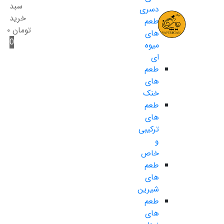
سبد
دسری
خرید
طعم
تومان
۰
های
0
میوه
ای
طعم
های
خنک
طعم
های
ترکیبی
و
خاص
طعم
های
شیرین
طعم
های