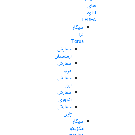
های
ایلوما
TEREA
سیگار
ترا
Terea
سفارش
ارمنستان
سفارش
عرب
سفارش
اروپا
سفارش
اندوزی
سفارش
ژاپن
سیگار
مکزیکو