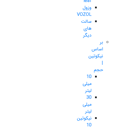
leaf
وزول
VOZOL
سالت
های
دیگر
بر
اساس
نیکوتین
|
حجم
10
میلی
لیتر
30
میلی
لیتر
نیکوتین
10