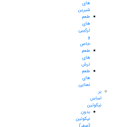
های
شیرین
طعم
های
ترکیبی
و
خاص
طعم
های
ترش
طعم
های
نعنایی
بر
اساس
نیکوتین
بدون
نیکوتین
(صفر)