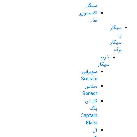
سیگار
اکسسوری
ها..
سیگار
و
سیگار
برگ
خرید
سیگار
سوبرانی
Sobrani
سناتور
Senaor
کاپتان
بلک
Captain
Black
آل