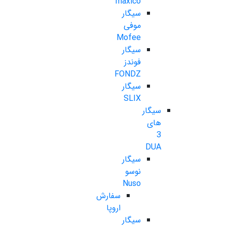
maxico
سیگار
موفی
Mofee
سیگار
فوندز
FONDZ
سیگار
SLIX
سیگار
های
3
DUA
سیگار
نوسو
Nuso
سفارش
اروپا
سیگار