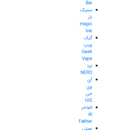
Bar
مجیک
بار
magic
bar
گیک
ویپ
Geek
Vape
نِرد
NERD
آی
وی
جی
IVG
الفاخر
Al
Fakher
نستی