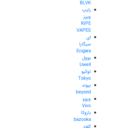
BLVK
رایپ
ویپز
RIPE
VAPES
ای
سیگارا
Ecigara
یوول
Uwell
توکیو
Tokyo
بیوند
beyond
ویوو
Vivo
بازوکا
bazooka
کلود