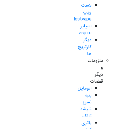
لاست
ویپ
lostvape
اسپایر
aspire
دیگر
کارتریج
ها
ملزومات
و
دیگر
قطعات
اتومایزر
پنبه
نسوز
شیشه
تانک
باتری