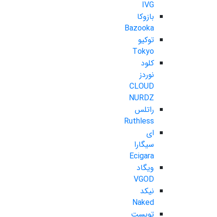
IVG
بازوکا
Bazooka
توکیو
Tokyo
کلود
نوردز
CLOUD
NURDZ
راتلس
Ruthless
ای
سیگارا
Ecigara
ویگاد
VGOD
نیکد
Naked
تویست