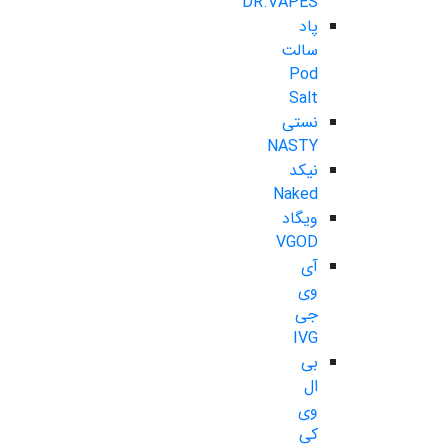
DR.VAPES
پاد
سالت
Pod
Salt
نستی
NASTY
نیکد
Naked
ویگاد
VGOD
آی
وی
جی
IVG
بی
ال
وی
کی