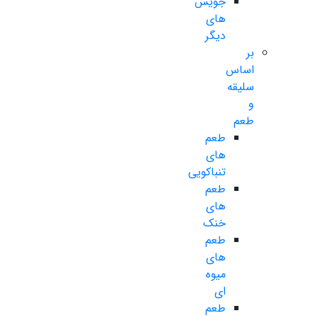
جویس
های
دیگر
بر
اساس
سلیقه
و
طعم
طعم
های
تنباکویی
طعم
های
خنک
طعم
های
میوه
ای
طعم