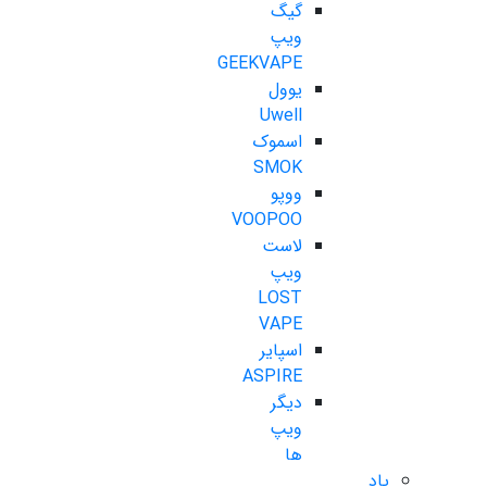
گیگ
ویپ
GEEKVAPE
یوول
Uwell
اسموک
SMOK
ووپو
VOOPOO
لاست
ویپ
LOST
VAPE
اسپایر
ASPIRE
دیگر
ویپ
ها
پاد