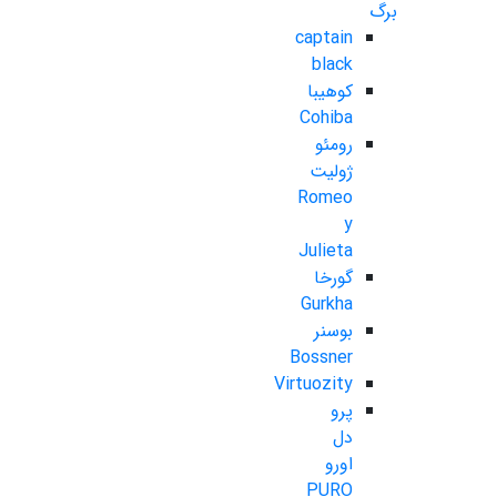
برگ
captain
black
کوهیبا
Cohiba
رومئو
ژولیت
Romeo
y
Julieta
گورخا
Gurkha
بوسنر
Bossner
Virtuozity
پرو
دل
اورو
PURO