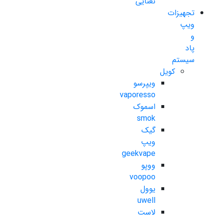
نعنایی
تجهیزات
ویپ
و
پاد
سیستم
کویل
ویپرسو
vaporesso
اسموک
smok
گیک
ویپ
geekvape
ووپو
voopoo
یوول
uwell
لاست