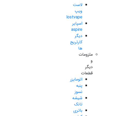
لاست
ویپ
lostvape
اسپایر
aspire
دیگر
کارتریج
ها
ملزومات
و
دیگر
قطعات
اتومایزر
پنبه
نسوز
شیشه
تانک
باتری