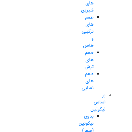
های
شیرین
طعم
های
ترکیبی
و
خاص
طعم
های
ترش
طعم
های
نعنایی
بر
اساس
نیکوتین
بدون
نیکوتین
(صفر)