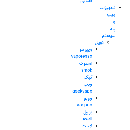
نعنایی
تجهیزات
ویپ
و
پاد
سیستم
کویل
ویپرسو
vaporesso
اسموک
smok
گیک
ویپ
geekvape
ووپو
voopoo
یوول
uwell
لاست