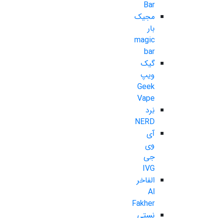
Bar
مجیک
بار
magic
bar
گیک
ویپ
Geek
Vape
نِرد
NERD
آی
وی
جی
IVG
الفاخر
Al
Fakher
نستی