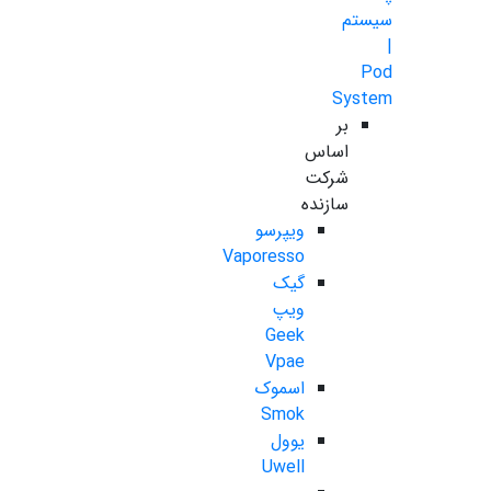
سیستم
|
Pod
System
بر
اساس
شرکت
سازنده
ویپرسو
Vaporesso
گیک
ویپ
Geek
Vpae
اسموک
Smok
یوول
Uwell