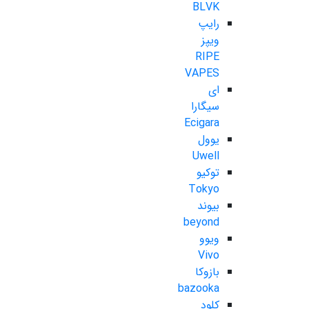
BLVK
رایپ
ویپز
RIPE
VAPES
ای
سیگارا
Ecigara
یوول
Uwell
توکیو
Tokyo
بیوند
beyond
ویوو
Vivo
بازوکا
bazooka
کلود