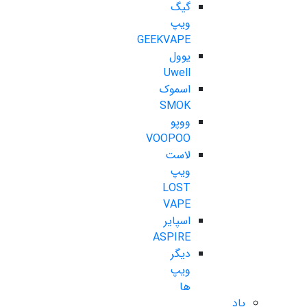
گیگ
ویپ
GEEKVAPE
یوول
Uwell
اسموک
SMOK
ووپو
VOOPOO
لاست
ویپ
LOST
VAPE
اسپایر
ASPIRE
دیگر
ویپ
ها
پاد