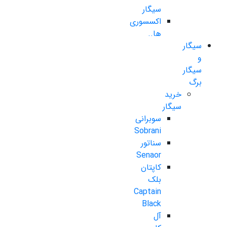
سیگار
اکسسوری
ها..
سیگار
و
سیگار
برگ
خرید
سیگار
سوبرانی
Sobrani
سناتور
Senaor
کاپتان
بلک
Captain
Black
آل