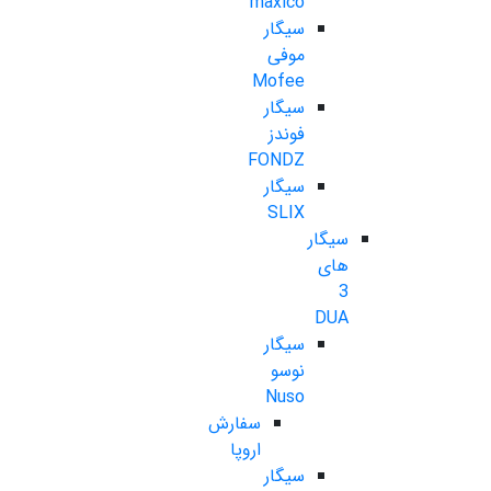
maxico
سیگار
موفی
Mofee
سیگار
فوندز
FONDZ
سیگار
SLIX
سیگار
های
3
DUA
سیگار
نوسو
Nuso
سفارش
اروپا
سیگار