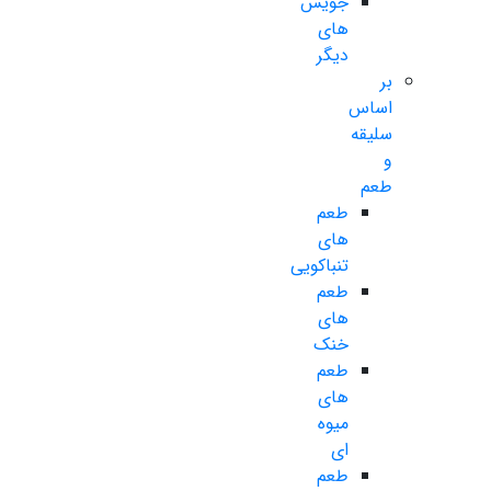
جویس
های
دیگر
بر
اساس
سلیقه
و
طعم
طعم
های
تنباکویی
طعم
های
خنک
طعم
های
میوه
ای
طعم