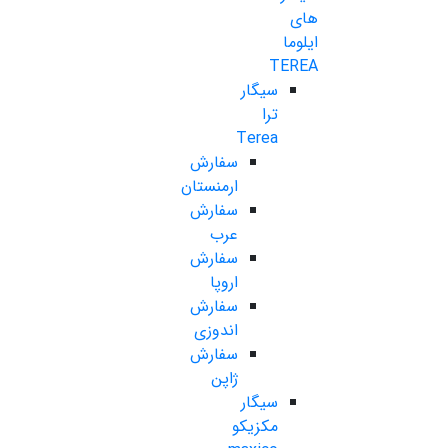
های
ایلوما
TEREA
سیگار
ترا
Terea
سفارش
ارمنستان
سفارش
عرب
سفارش
اروپا
سفارش
اندوزی
سفارش
ژاپن
سیگار
مکزیکو