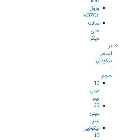
leaf
وزول
VOZOL
سالت
های
دیگر
بر
اساس
نیکوتین
|
حجم
10
میلی
لیتر
30
میلی
لیتر
نیکوتین
10