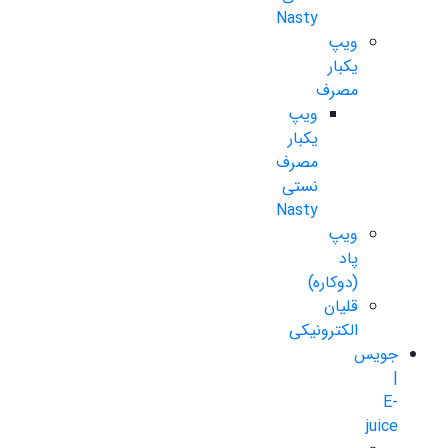
Nasty
ویپ
یکبار
مصرف
ویپ
یکبار
مصرف
نستی
Nasty
ویپ
پاد
(دوکاره)
قلیان
الکترونیکی
جویس
|
E-
juice