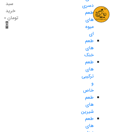
سبد
دسری
خرید
طعم
تومان
۰
های
0
میوه
ای
طعم
های
خنک
طعم
های
ترکیبی
و
خاص
طعم
های
شیرین
طعم
های