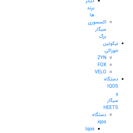
دیگر
برند
ها
اکسسوری
سیگار
برگ
نیکوتین
خوراکی
ZYN
FOX
VELO
دستگاه
IQOS
و
سیگار
HEETS
دستگاه
iqos
Iqos