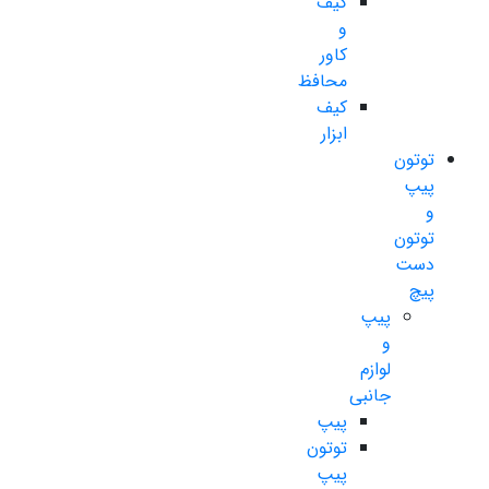
کیف
و
کاور
محافظ
کیف
ابزار
توتون
پیپ
و
توتون
دست
پیچ
پیپ
و
لوازم
جانبی
پیپ
توتون
پیپ