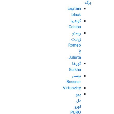
برگ
captain
black
کوهیبا
Cohiba
رومئو
ژولیت
Romeo
y
Julieta
گورخا
Gurkha
بوسنر
Bossner
Virtuozity
پرو
دل
اورو
PURO