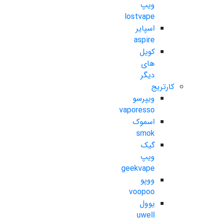
ویپ
lostvape
اسپایر
aspire
کویل
های
دیگر
کارتریج
ویپرسو
vaporesso
اسموک
smok
گیک
ویپ
geekvape
ووپو
voopoo
یوول
uwell