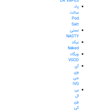
DR.VAPES
پاد
سالت
Pod
Salt
نستی
NASTY
نیکد
Naked
ویگاد
VGOD
آی
وی
جی
IVG
بی
ال
وی
کی