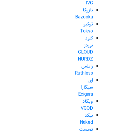
IVG
بازوکا
Bazooka
توکیو
Tokyo
کلود
نوردز
CLOUD
NURDZ
راتلس
Ruthless
ای
سیگارا
Ecigara
ویگاد
VGOD
نیکد
Naked
تویست