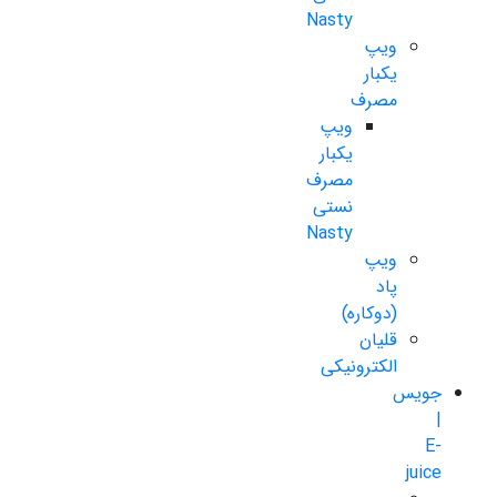
Nasty
ویپ
یکبار
مصرف
ویپ
یکبار
مصرف
نستی
Nasty
ویپ
پاد
(دوکاره)
قلیان
الکترونیکی
جویس
|
E-
juice