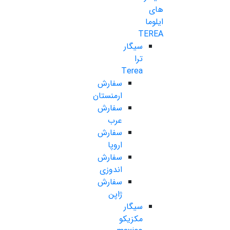
های
ایلوما
TEREA
سیگار
ترا
Terea
سفارش
ارمنستان
سفارش
عرب
سفارش
اروپا
سفارش
اندوزی
سفارش
ژاپن
سیگار
مکزیکو