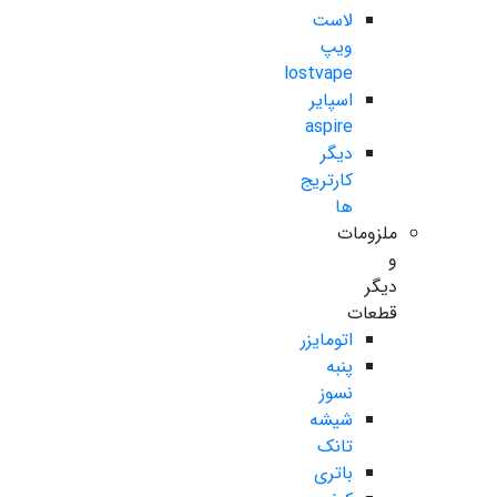
لاست
ویپ
lostvape
اسپایر
aspire
دیگر
کارتریج
ها
ملزومات
و
دیگر
قطعات
اتومایزر
پنبه
نسوز
شیشه
تانک
باتری