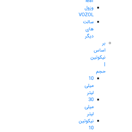
leaf
وزول
VOZOL
سالت
های
دیگر
بر
اساس
نیکوتین
|
حجم
10
میلی
لیتر
30
میلی
لیتر
نیکوتین
10