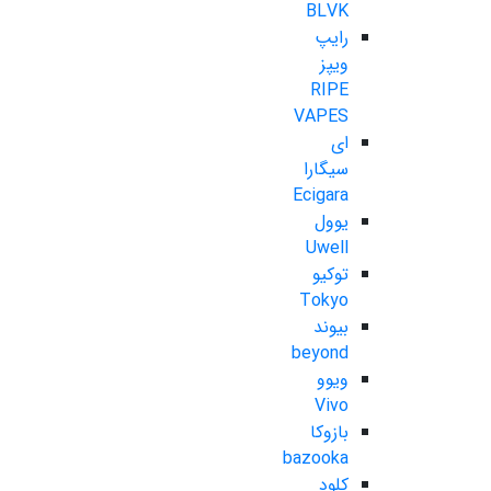
BLVK
رایپ
ویپز
RIPE
VAPES
ای
سیگارا
Ecigara
یوول
Uwell
توکیو
Tokyo
بیوند
beyond
ویوو
Vivo
بازوکا
bazooka
کلود