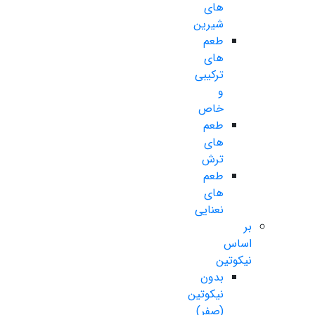
های
شیرین
طعم
های
ترکیبی
و
خاص
طعم
های
ترش
طعم
های
نعنایی
بر
اساس
نیکوتین
بدون
نیکوتین
(صفر)