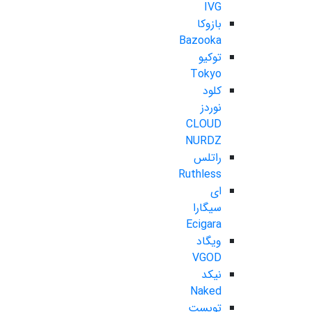
IVG
بازوکا
Bazooka
توکیو
Tokyo
کلود
نوردز
CLOUD
NURDZ
راتلس
Ruthless
ای
سیگارا
Ecigara
ویگاد
VGOD
نیکد
Naked
تویست