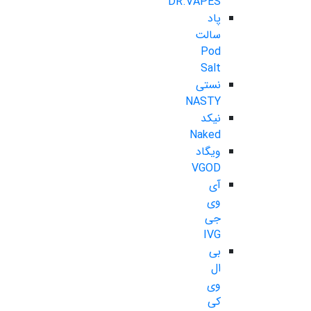
DR.VAPES
پاد
سالت
Pod
Salt
نستی
NASTY
نیکد
Naked
ویگاد
VGOD
آی
وی
جی
IVG
بی
ال
وی
کی