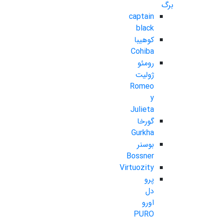
برگ
captain
black
کوهیبا
Cohiba
رومئو
ژولیت
Romeo
y
Julieta
گورخا
Gurkha
بوسنر
Bossner
Virtuozity
پرو
دل
اورو
PURO