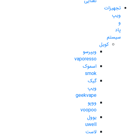
نعنایی
تجهیزات
ویپ
و
پاد
سیستم
کویل
ویپرسو
vaporesso
اسموک
smok
گیک
ویپ
geekvape
ووپو
voopoo
یوول
uwell
لاست