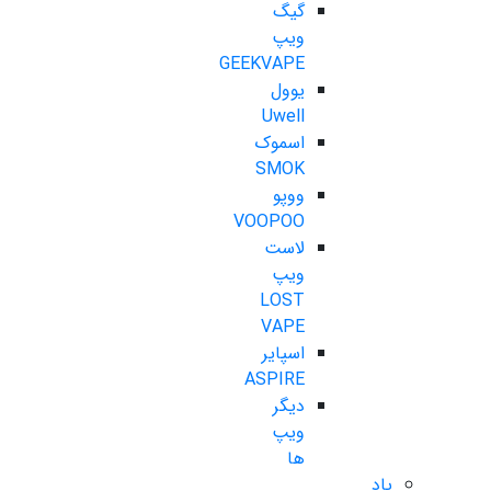
گیگ
ویپ
GEEKVAPE
یوول
Uwell
اسموک
SMOK
ووپو
VOOPOO
لاست
ویپ
LOST
VAPE
اسپایر
ASPIRE
دیگر
ویپ
ها
پاد