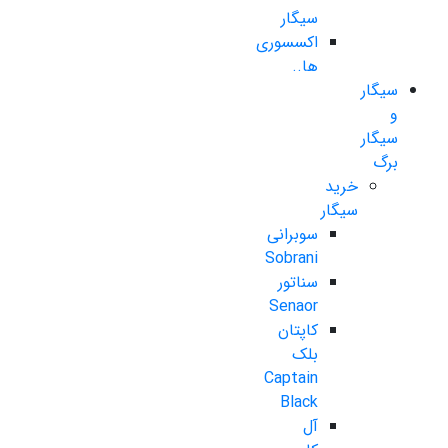
سیگار
اکسسوری
ها..
سیگار
و
سیگار
برگ
خرید
سیگار
سوبرانی
Sobrani
سناتور
Senaor
کاپتان
بلک
Captain
Black
آل