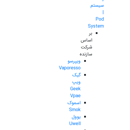
سیستم
|
Pod
System
بر
اساس
شرکت
سازنده
ویپرسو
Vaporesso
گیک
ویپ
Geek
Vpae
اسموک
Smok
یوول
Uwell