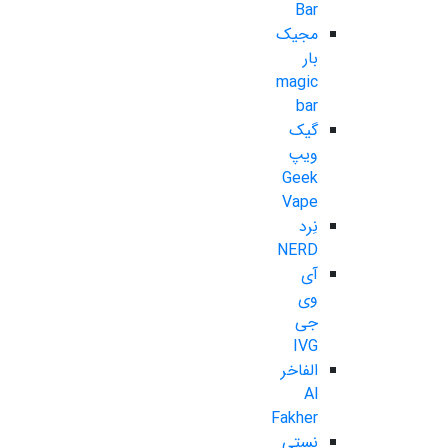
Bar
مجیک
بار
magic
bar
گیک
ویپ
Geek
Vape
نِرد
NERD
آی
وی
جی
IVG
الفاخر
Al
Fakher
نستی