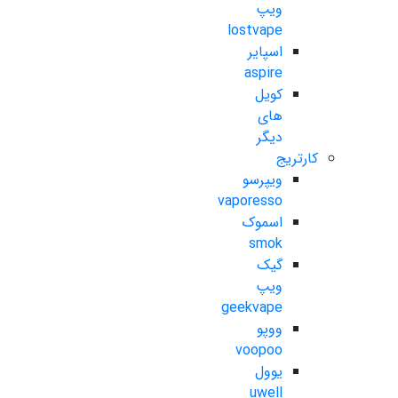
ویپ
lostvape
اسپایر
aspire
کویل
های
دیگر
کارتریج
ویپرسو
vaporesso
اسموک
smok
گیک
ویپ
geekvape
ووپو
voopoo
یوول
uwell