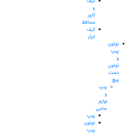
کیف
و
کاور
محافظ
کیف
ابزار
توتون
پیپ
و
توتون
دست
پیچ
پیپ
و
لوازم
جانبی
پیپ
توتون
پیپ