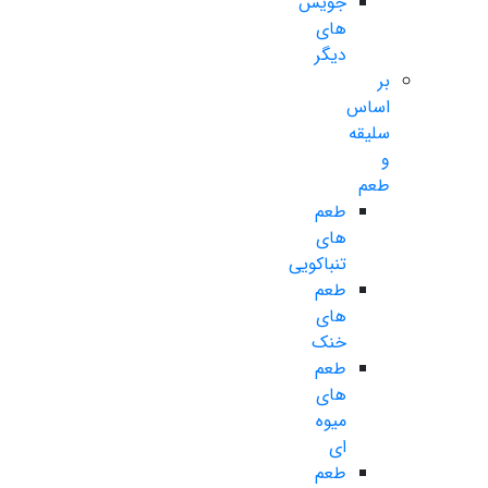
جویس
های
دیگر
بر
اساس
سلیقه
و
طعم
طعم
های
تنباکویی
طعم
های
خنک
طعم
های
میوه
ای
طعم