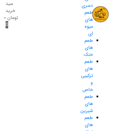
سبد
دسری
خرید
طعم
تومان
۰
های
0
میوه
ای
طعم
های
خنک
طعم
های
ترکیبی
و
خاص
طعم
های
شیرین
طعم
های