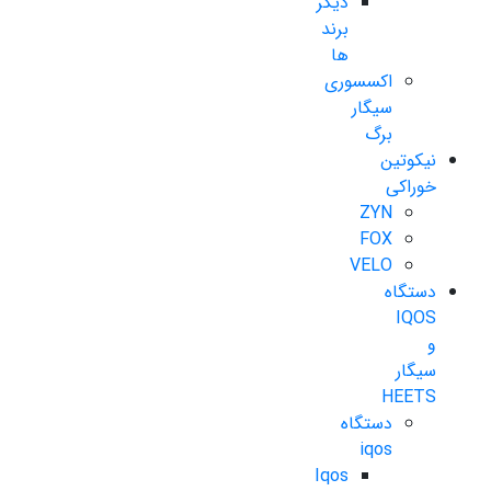
دیگر
برند
ها
اکسسوری
سیگار
برگ
نیکوتین
خوراکی
ZYN
FOX
VELO
دستگاه
IQOS
و
سیگار
HEETS
دستگاه
iqos
Iqos