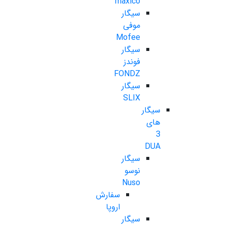
maxico
سیگار
موفی
Mofee
سیگار
فوندز
FONDZ
سیگار
SLIX
سیگار
های
3
DUA
سیگار
نوسو
Nuso
سفارش
اروپا
سیگار