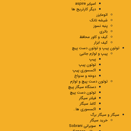
اسپایر aspire
دیگر کارتریج ها
اتومایزر
شیشه تانک
پنبه نسوز
باتری
کیف و کاور محافظ
کیف ابزار
توتون پیپ و توتون دست پیچ
پیپ و لوازم جانبی
پیپ
توتون پیپ
اکسسوری پیپ
دوخه و مدواخ
توتون دست پیچ و لوازم
دستگاه سیگار پیچ
توتون دست پیچ
فیلتر سیگار
کاغذ سیگار
اکسسوری ها..
سیگار و سیگار برگ
خرید سیگار
سوبرانی Sobrani