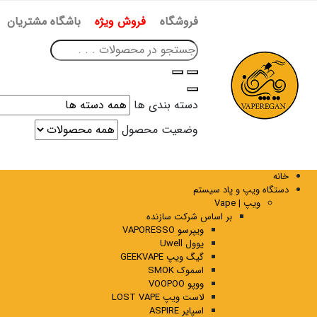
فروشگاه
فروش ویژه
باشگاه مشتریان
دسته بندی ها
وضعیت محصول
خانه
دستگاه ویپ و پاد سیستم
ویپ | Vape
بر اساس شرکت سازنده
ویپرسو VAPORESSO
یوول Uwell
گیگ ویپ GEEKVAPE
اسموک SMOK
ووپو VOOPOO
لاست ویپ LOST VAPE
اسپایر ASPIRE