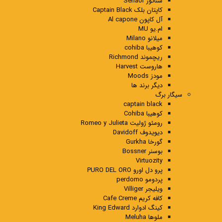
سناتور Senaor
کاپتان بلک Captain Black
آل کاپون Al capone
ام.یو MU
میلانو Milano
کوهیبا cohiba
ریچموند Richmond
هاروست Harvest
مودز Moods
دیگر برند ها
سیگار برگ
captain black
کوهیبا Cohiba
رومئو ژولیت Romeo y Julieta
دیویدوف Davidoff
گورخا Gurkha
بوسنر Bossner
Virtuozity
پرو دل اورو PURO DEL ORO
پردومو perdomo
ویلیجر Villiger
کافه کریم Cafe Creme
کینگ ادوارد King Edward
ملوها Meluha