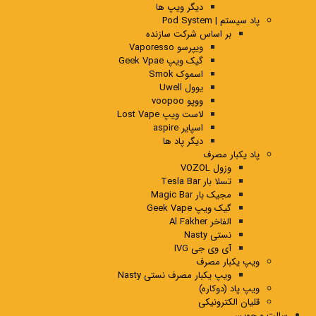
دیگر ویپ ها
پاد سیستم | Pod System
بر اساس شرکت سازنده
ویپرسو Vaporesso
گیک ویپ Geek Vpae
اسموک Smok
یوول Uwell
ووپو voopoo
لاست ویپ Lost Vape
اسپایر aspire
دیگر پاد ها
پاد یکبار مصرف
وزول VOZOL
تسلا بار Tesla Bar
مجیک بار Magic Bar
گیک ویپ Geek Vape
الفاخر Al Fakher
نستی Nasty
آی وی جی IVG
ویپ یکبار مصرف
ویپ یکبار مصرف نستی Nasty
ویپ پاد (دوکاره)
قلیان الکترونیکی
سالت و جویس