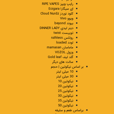
رایپ ویپز RIPE VAPES
ای سیگارا Ecigara
کلود نوردز Cloud Nurdz
ویوو Vivo
بیوند beyond
دینر لیدی DINNER LADY
توییست twist
روتلس ruthless
لودد loaded
ماماسان mamasan
وزول VOZOL
گلد لیف Gold leaf
سالت های دیگر
بر اساس نیکوتین | حجم
10 میلی لیتر
30 میلی لیتر
نیکوتین 10
نیکوتین 20
نیکوتین 25
نیکوتین 30
نیکوتین 35
نیکوتین 50
براساس طعم و سلیقه