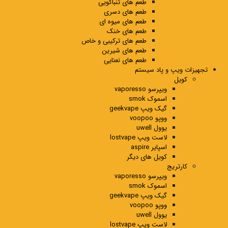
طعم های تنباکویی
طعم های دسری
طعم های میوه ای
طعم های خنک
طعم های ترکیبی و خاص
طعم های شیرین
طعم های نعنایی
تجهیزات ویپ و پاد سیستم
کویل
ویپرسو vaporesso
اسموک smok
گیک ویپ geekvape
ووپو voopoo
یوول uwell
لاست ویپ lostvape
اسپایر aspire
کویل های دیگر
کارتریج
ویپرسو vaporesso
اسموک smok
گیک ویپ geekvape
ووپو voopoo
یوول uwell
لاست ویپ lostvape