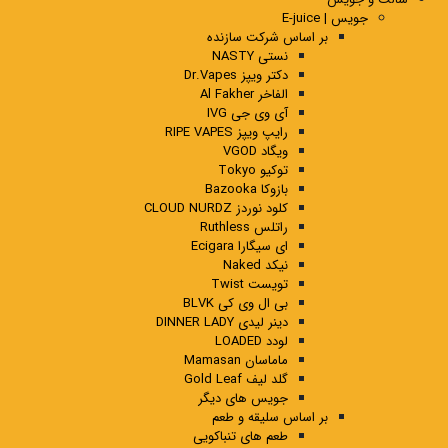
جویس | E-juice
بر اساس شرکت سازنده
نستی NASTY
دکتر ویپز Dr.Vapes
الفاخر Al Fakher
آی وی جی IVG
رایپ ویپز RIPE VAPES
ویگاد VGOD
توکیو Tokyo
بازوکا Bazooka
کلود نوردز CLOUD NURDZ
راتلس Ruthless
ای سیگارا Ecigara
نیکد Naked
تویست Twist
بی ال وی کی BLVK
دینر لیدی DINNER LADY
لودد LOADED
ماماسان Mamasan
گلد لیف Gold Leaf
جویس های دیگر
بر اساس سلیقه و طعم
طعم های تنباکویی