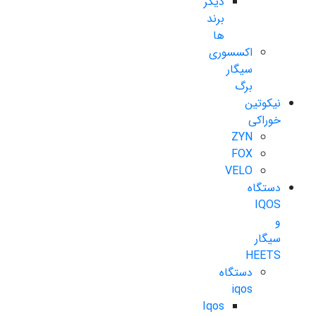
دیگر
برند
ها
اکسسوری
سیگار
برگ
نیکوتین
خوراکی
ZYN
FOX
VELO
دستگاه
IQOS
و
سیگار
HEETS
دستگاه
iqos
Iqos