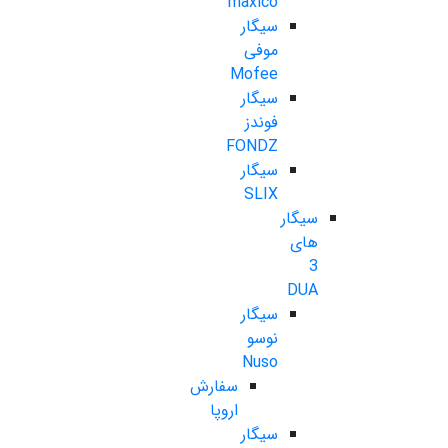
maxico
سیگار
موفی
Mofee
سیگار
فوندز
FONDZ
سیگار
SLIX
سیگار
های
3
DUA
سیگار
نوسو
Nuso
سفارش
اروپا
سیگار