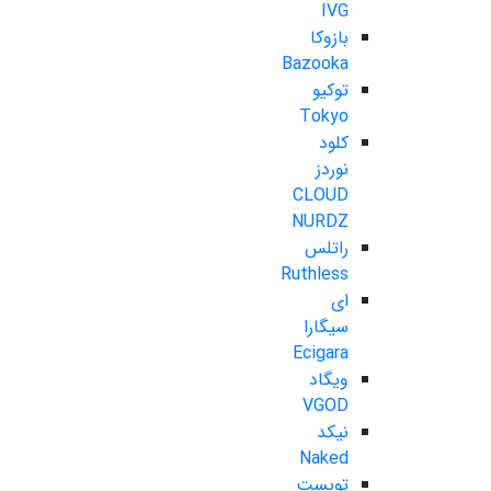
IVG
بازوکا
Bazooka
توکیو
Tokyo
کلود
نوردز
CLOUD
NURDZ
راتلس
Ruthless
ای
سیگارا
Ecigara
ویگاد
VGOD
نیکد
Naked
تویست