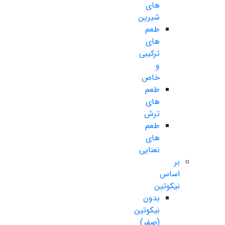
های
شیرین
طعم
های
ترکیبی
و
خاص
طعم
های
ترش
طعم
های
نعنایی
بر
اساس
نیکوتین
بدون
نیکوتین
(صفر)