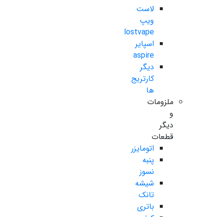
لاست
ویپ
lostvape
اسپایر
aspire
دیگر
کارتریج
ها
ملزومات
و
دیگر
قطعات
اتومایزر
پنبه
نسوز
شیشه
تانک
باتری