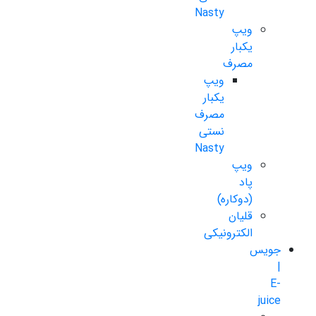
Nasty
ویپ
یکبار
مصرف
ویپ
یکبار
مصرف
نستی
Nasty
ویپ
پاد
(دوکاره)
قلیان
الکترونیکی
جویس
|
E-
juice