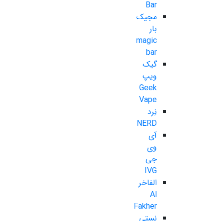
Bar
مجیک
بار
magic
bar
گیک
ویپ
Geek
Vape
نِرد
NERD
آی
وی
جی
IVG
الفاخر
Al
Fakher
نستی