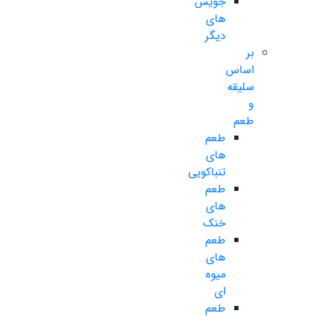
جویس
های
دیگر
بر
اساس
سلیقه
و
طعم
طعم
های
تنباکویی
طعم
های
خنک
طعم
های
میوه
ای
طعم