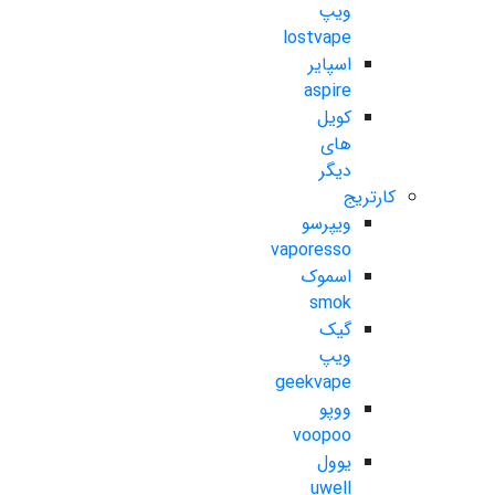
ویپ
lostvape
اسپایر
aspire
کویل
های
دیگر
کارتریج
ویپرسو
vaporesso
اسموک
smok
گیک
ویپ
geekvape
ووپو
voopoo
یوول
uwell