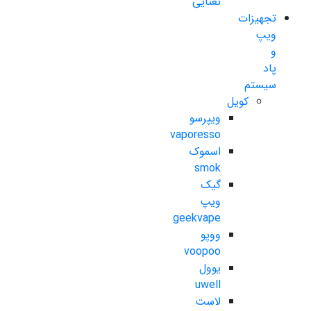
نعنایی
تجهیزات
ویپ
و
پاد
سیستم
کویل
ویپرسو
vaporesso
اسموک
smok
گیک
ویپ
geekvape
ووپو
voopoo
یوول
uwell
لاست