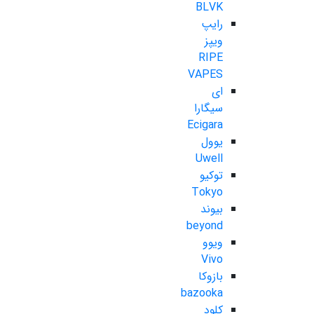
BLVK
رایپ
ویپز
RIPE
VAPES
ای
سیگارا
Ecigara
یوول
Uwell
توکیو
Tokyo
بیوند
beyond
ویوو
Vivo
بازوکا
bazooka
کلود