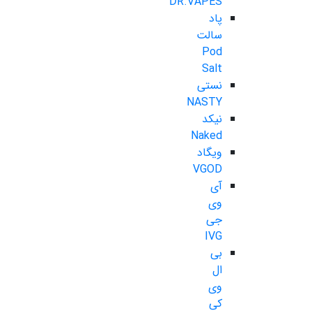
DR.VAPES
پاد
سالت
Pod
Salt
نستی
NASTY
نیکد
Naked
ویگاد
VGOD
آی
وی
جی
IVG
بی
ال
وی
کی