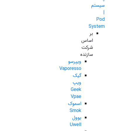
سیستم
|
Pod
System
بر
اساس
شرکت
سازنده
ویپرسو
Vaporesso
گیک
ویپ
Geek
Vpae
اسموک
Smok
یوول
Uwell