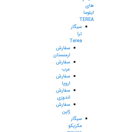
های
ایلوما
TEREA
سیگار
ترا
Terea
سفارش
ارمنستان
سفارش
عرب
سفارش
اروپا
سفارش
اندوزی
سفارش
ژاپن
سیگار
مکزیکو