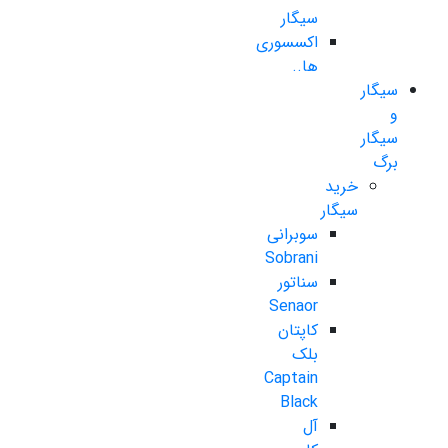
سیگار
اکسسوری
ها..
سیگار
و
سیگار
برگ
خرید
سیگار
سوبرانی
Sobrani
سناتور
Senaor
کاپتان
بلک
Captain
Black
آل