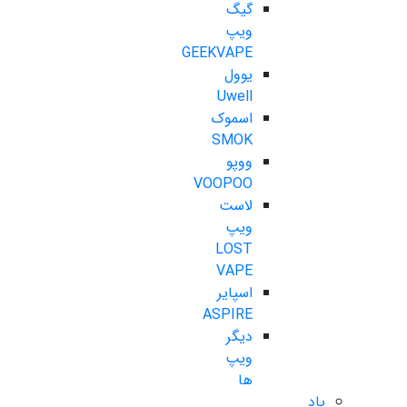
گیگ
ویپ
GEEKVAPE
یوول
Uwell
اسموک
SMOK
ووپو
VOOPOO
لاست
ویپ
LOST
VAPE
اسپایر
ASPIRE
دیگر
ویپ
ها
پاد