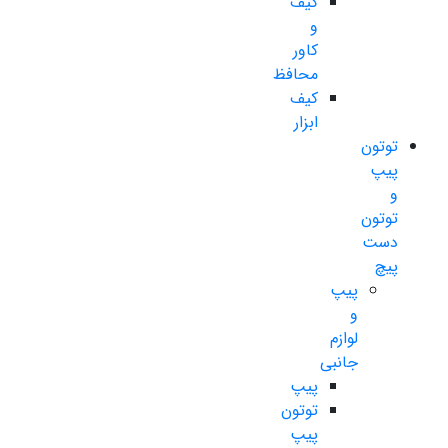
کیف
و
کاور
محافظ
کیف
ابزار
توتون
پیپ
و
توتون
دست
پیچ
پیپ
و
لوازم
جانبی
پیپ
توتون
پیپ