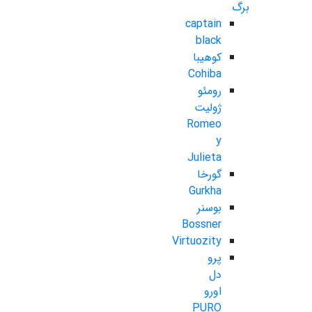
برگ
captain
black
کوهیبا
Cohiba
رومئو
ژولیت
Romeo
y
Julieta
گورخا
Gurkha
بوسنر
Bossner
Virtuozity
پرو
دل
اورو
PURO