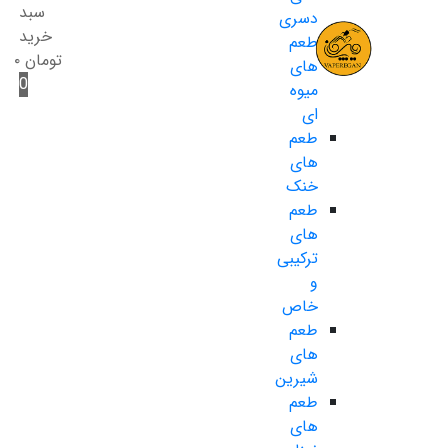
سبد
دسری
خرید
طعم
تومان
۰
های
0
میوه
ای
طعم
های
خنک
طعم
های
ترکیبی
و
خاص
طعم
های
شیرین
طعم
های