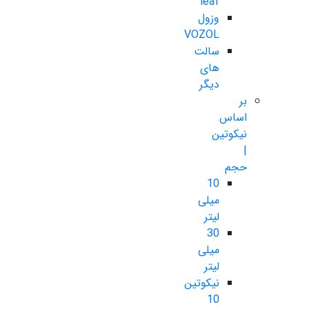
leaf
وزول
VOZOL
سالت
های
دیگر
بر
اساس
نیکوتین
|
حجم
10
میلی
لیتر
30
میلی
لیتر
نیکوتین
10