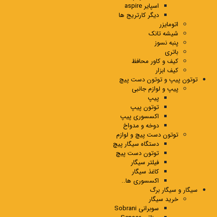
اسپایر aspire
دیگر کارتریج ها
اتومایزر
شیشه تانک
پنبه نسوز
باتری
کیف و کاور محافظ
کیف ابزار
توتون پیپ و توتون دست پیچ
پیپ و لوازم جانبی
پیپ
توتون پیپ
اکسسوری پیپ
دوخه و مدواخ
توتون دست پیچ و لوازم
دستگاه سیگار پیچ
توتون دست پیچ
فیلتر سیگار
کاغذ سیگار
اکسسوری ها..
سیگار و سیگار برگ
خرید سیگار
سوبرانی Sobrani