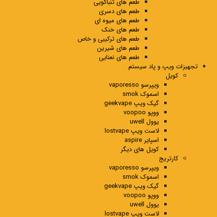
طعم های تنباکویی
طعم های دسری
طعم های میوه ای
طعم های خنک
طعم های ترکیبی و خاص
طعم های شیرین
طعم های نعنایی
تجهیزات ویپ و پاد سیستم
کویل
ویپرسو vaporesso
اسموک smok
گیک ویپ geekvape
ووپو voopoo
یوول uwell
لاست ویپ lostvape
اسپایر aspire
کویل های دیگر
کارتریج
ویپرسو vaporesso
اسموک smok
گیک ویپ geekvape
ووپو voopoo
یوول uwell
لاست ویپ lostvape