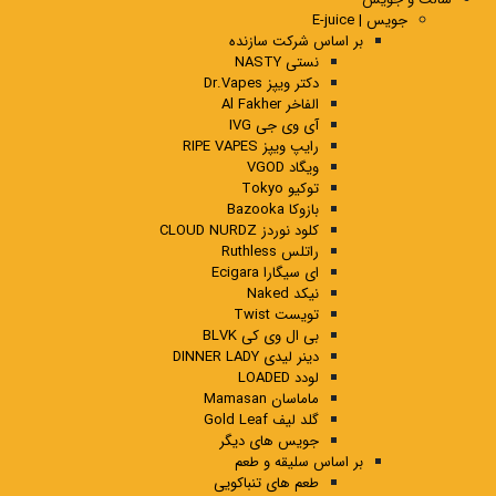
جویس | E-juice
بر اساس شرکت سازنده
نستی NASTY
دکتر ویپز Dr.Vapes
الفاخر Al Fakher
آی وی جی IVG
رایپ ویپز RIPE VAPES
ویگاد VGOD
توکیو Tokyo
بازوکا Bazooka
کلود نوردز CLOUD NURDZ
راتلس Ruthless
ای سیگارا Ecigara
نیکد Naked
تویست Twist
بی ال وی کی BLVK
دینر لیدی DINNER LADY
لودد LOADED
ماماسان Mamasan
گلد لیف Gold Leaf
جویس های دیگر
بر اساس سلیقه و طعم
طعم های تنباکویی