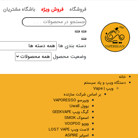
فروشگاه
فروش ویژه
باشگاه مشتریان
دسته بندی ها
وضعیت محصول
خانه
دستگاه ویپ و پاد سیستم
ویپ | Vape
بر اساس شرکت سازنده
ویپرسو VAPORESSO
یوول Uwell
گیگ ویپ GEEKVAPE
اسموک SMOK
ووپو VOOPOO
لاست ویپ LOST VAPE
اسپایر ASPIRE