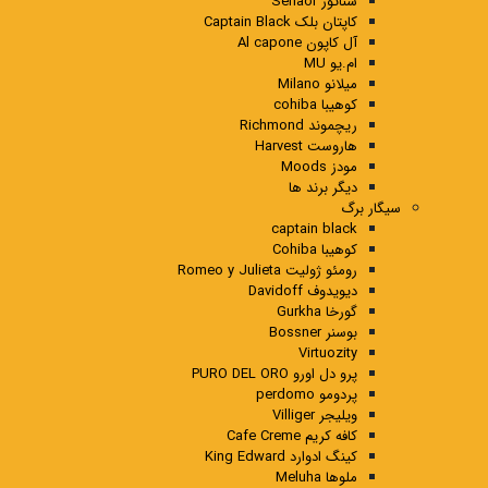
سناتور Senaor
کاپتان بلک Captain Black
آل کاپون Al capone
ام.یو MU
میلانو Milano
کوهیبا cohiba
ریچموند Richmond
هاروست Harvest
مودز Moods
دیگر برند ها
سیگار برگ
captain black
کوهیبا Cohiba
رومئو ژولیت Romeo y Julieta
دیویدوف Davidoff
گورخا Gurkha
بوسنر Bossner
Virtuozity
پرو دل اورو PURO DEL ORO
پردومو perdomo
ویلیجر Villiger
کافه کریم Cafe Creme
کینگ ادوارد King Edward
ملوها Meluha