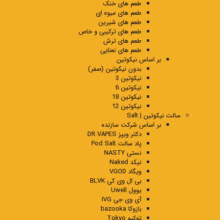
طعم های خنک
طعم های میوه ای
طعم های شیرین
طعم های ترکیبی و خاص
طعم های ترش
طعم های نعنایی
بر اساس نیکوتین
بدون نیکوتین (صفر)
نیکوتین 3
نیکوتین 6
نیکوتین 18
نیکوتین 12
سالت نیکوتین | Salt
بر اساس شرکت سازنده
دکتر ویپز DR.VAPES
پاد سالت Pod Salt
نستی NASTY
نیکد Naked
ویگاد VGOD
بی ال وی کی BLVK
یوول Uwell
آی وی جی IVG
بازوکا bazooka
توکیو Tokyo