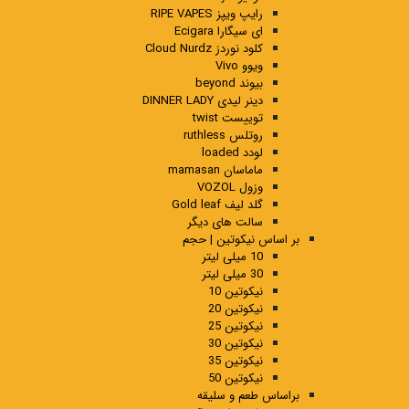
رایپ ویپز RIPE VAPES
ای سیگارا Ecigara
کلود نوردز Cloud Nurdz
ویوو Vivo
بیوند beyond
دینر لیدی DINNER LADY
توییست twist
روتلس ruthless
لودد loaded
ماماسان mamasan
وزول VOZOL
گلد لیف Gold leaf
سالت های دیگر
بر اساس نیکوتین | حجم
10 میلی لیتر
30 میلی لیتر
نیکوتین 10
نیکوتین 20
نیکوتین 25
نیکوتین 30
نیکوتین 35
نیکوتین 50
براساس طعم و سلیقه