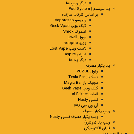
دیگر ویپ ها
پاد سیستم | Pod System
بر اساس شرکت سازنده
ویپرسو Vaporesso
گیک ویپ Geek Vpae
اسموک Smok
یوول Uwell
ووپو voopoo
لاست ویپ Lost Vape
اسپایر aspire
دیگر پاد ها
پاد یکبار مصرف
وزول VOZOL
تسلا بار Tesla Bar
مجیک بار Magic Bar
گیک ویپ Geek Vape
الفاخر Al Fakher
نستی Nasty
آی وی جی IVG
ویپ یکبار مصرف
ویپ یکبار مصرف نستی Nasty
ویپ پاد (دوکاره)
قلیان الکترونیکی
سالت و جویس