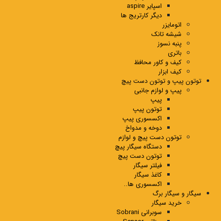
اسپایر aspire
دیگر کارتریج ها
اتومایزر
شیشه تانک
پنبه نسوز
باتری
کیف و کاور محافظ
کیف ابزار
توتون پیپ و توتون دست پیچ
پیپ و لوازم جانبی
پیپ
توتون پیپ
اکسسوری پیپ
دوخه و مدواخ
توتون دست پیچ و لوازم
دستگاه سیگار پیچ
توتون دست پیچ
فیلتر سیگار
کاغذ سیگار
اکسسوری ها..
سیگار و سیگار برگ
خرید سیگار
سوبرانی Sobrani