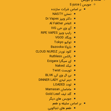
جویس | E-juice
بر اساس شرکت سازنده
نستی NASTY
دکتر ویپز Dr.Vapes
الفاخر Al Fakher
آی وی جی IVG
رایپ ویپز RIPE VAPES
ویگاد VGOD
توکیو Tokyo
بازوکا Bazooka
کلود نوردز CLOUD NURDZ
راتلس Ruthless
ای سیگارا Ecigara
نیکد Naked
تویست Twist
بی ال وی کی BLVK
دینر لیدی DINNER LADY
لودد LOADED
ماماسان Mamasan
گلد لیف Gold Leaf
جویس های دیگر
بر اساس سلیقه و طعم
طعم های تنباکویی