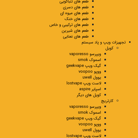
طعم های تنباکویی
طعم های دسری
طعم های میوه ای
طعم های خنک
طعم های ترکیبی و خاص
طعم های شیرین
طعم های نعنایی
تجهیزات ویپ و پاد سیستم
کویل
ویپرسو vaporesso
اسموک smok
گیک ویپ geekvape
ووپو voopoo
یوول uwell
لاست ویپ lostvape
اسپایر aspire
کویل های دیگر
کارتریج
ویپرسو vaporesso
اسموک smok
گیک ویپ geekvape
ووپو voopoo
یوول uwell
لاست ویپ lostvape