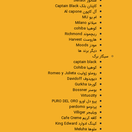
سناتور Senaor
کاپتان بلک Captain Black
آل کاپون Al capone
ام.یو MU
میلانو Milano
کوهیبا cohiba
ریچموند Richmond
هاروست Harvest
مودز Moods
دیگر برند ها
سیگار برگ
captain black
کوهیبا Cohiba
رومئو ژولیت Romeo y Julieta
دیویدوف Davidoff
گورخا Gurkha
بوسنر Bossner
Virtuozity
پرو دل اورو PURO DEL ORO
پردومو perdomo
ویلیجر Villiger
کافه کریم Cafe Creme
کینگ ادوارد King Edward
ملوها Meluha