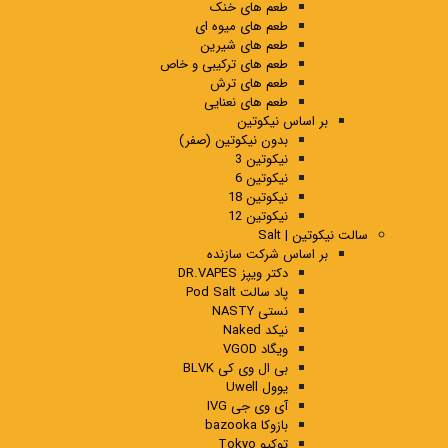
طعم های خنک
طعم های میوه ای
طعم های شیرین
طعم های ترکیبی و خاص
طعم های ترش
طعم های نعنایی
بر اساس نیکوتین
بدون نیکوتین (صفر)
نیکوتین 3
نیکوتین 6
نیکوتین 18
نیکوتین 12
سالت نیکوتین | Salt
بر اساس شرکت سازنده
دکتر ویپز DR.VAPES
پاد سالت Pod Salt
نستی NASTY
نیکد Naked
ویگاد VGOD
بی ال وی کی BLVK
یوول Uwell
آی وی جی IVG
بازوکا bazooka
توکیو Tokyo