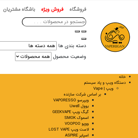
فروشگاه
فروش ویژه
باشگاه مشتریان
دسته بندی ها
وضعیت محصول
خانه
دستگاه ویپ و پاد سیستم
ویپ | Vape
بر اساس شرکت سازنده
ویپرسو VAPORESSO
یوول Uwell
گیگ ویپ GEEKVAPE
اسموک SMOK
ووپو VOOPOO
لاست ویپ LOST VAPE
اسپایر ASPIRE