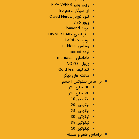
رایپ ویپز RIPE VAPES
ای سیگارا Ecigara
کلود نوردز Cloud Nurdz
ویوو Vivo
بیوند beyond
دینر لیدی DINNER LADY
توییست twist
روتلس ruthless
لودد loaded
ماماسان mamasan
وزول VOZOL
گلد لیف Gold leaf
سالت های دیگر
بر اساس نیکوتین | حجم
10 میلی لیتر
30 میلی لیتر
نیکوتین 10
نیکوتین 20
نیکوتین 25
نیکوتین 30
نیکوتین 35
نیکوتین 50
براساس طعم و سلیقه