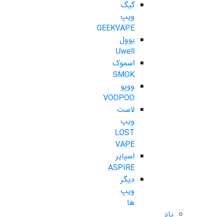
گیگ
ویپ
GEEKVAPE
یوول
Uwell
اسموک
SMOK
ووپو
VOOPOO
لاست
ویپ
LOST
VAPE
اسپایر
ASPIRE
دیگر
ویپ
ها
پاد