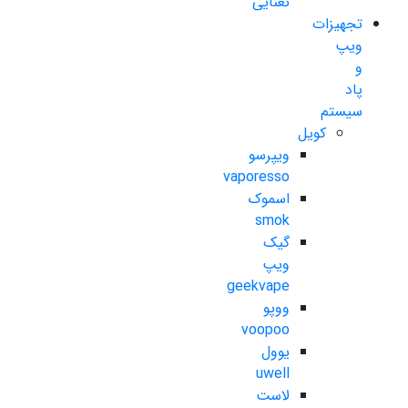
نعنایی
تجهیزات
ویپ
و
پاد
سیستم
کویل
ویپرسو
vaporesso
اسموک
smok
گیک
ویپ
geekvape
ووپو
voopoo
یوول
uwell
لاست