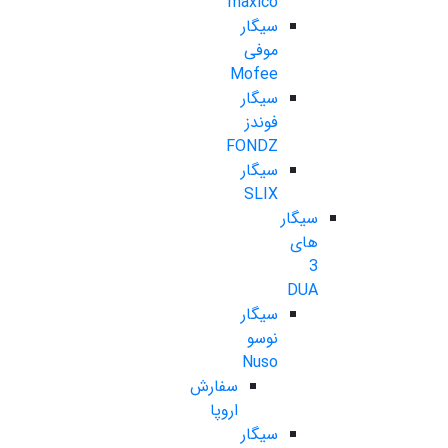
maxico
سیگار
موفی
Mofee
سیگار
فوندز
FONDZ
سیگار
SLIX
سیگار
های
3
DUA
سیگار
نوسو
Nuso
سفارش
اروپا
سیگار