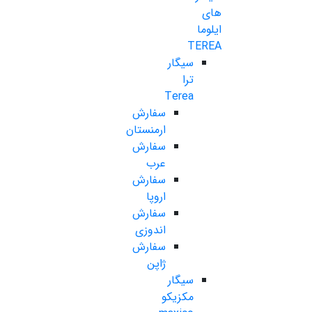
های
ایلوما
TEREA
سیگار
ترا
Terea
سفارش
ارمنستان
سفارش
عرب
سفارش
اروپا
سفارش
اندوزی
سفارش
ژاپن
سیگار
مکزیکو