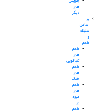
جویس
های
دیگر
بر
اساس
سلیقه
و
طعم
طعم
های
تنباکویی
طعم
های
خنک
طعم
های
میوه
ای
طعم