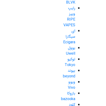
BLVK
رایپ
ویپز
RIPE
VAPES
ای
سیگارا
Ecigara
یوول
Uwell
توکیو
Tokyo
بیوند
beyond
ویوو
Vivo
بازوکا
bazooka
کلود