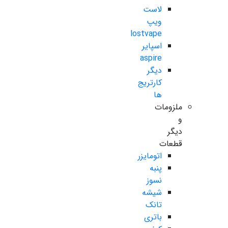
لاست
ویپ
lostvape
اسپایر
aspire
دیگر
کارتریج
ها
ملزومات
و
دیگر
قطعات
اتومایزر
پنبه
نسوز
شیشه
تانک
باتری