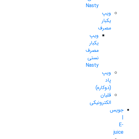
Nasty
ویپ
یکبار
مصرف
ویپ
یکبار
مصرف
نستی
Nasty
ویپ
پاد
(دوکاره)
قلیان
الکترونیکی
جویس
|
E-
juice