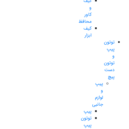
کیف
و
کاور
محافظ
کیف
ابزار
توتون
پیپ
و
توتون
دست
پیچ
پیپ
و
لوازم
جانبی
پیپ
توتون
پیپ