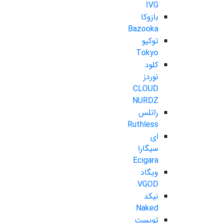
IVG
بازوکا
Bazooka
توکیو
Tokyo
کلود
نوردز
CLOUD
NURDZ
راتلس
Ruthless
ای
سیگارا
Ecigara
ویگاد
VGOD
نیکد
Naked
تویست