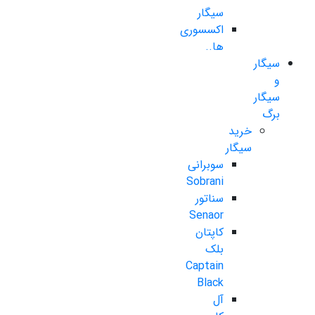
سیگار
اکسسوری
ها..
سیگار
و
سیگار
برگ
خرید
سیگار
سوبرانی
Sobrani
سناتور
Senaor
کاپتان
بلک
Captain
Black
آل