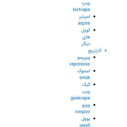
ویپ
lostvape
اسپایر
aspire
کویل
های
دیگر
کارتریج
ویپرسو
vaporesso
اسموک
smok
گیک
ویپ
geekvape
ووپو
voopoo
یوول
uwell