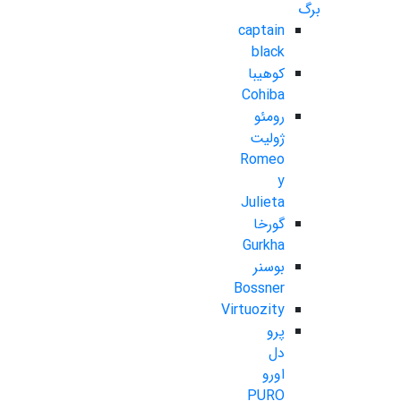
برگ
captain
black
کوهیبا
Cohiba
رومئو
ژولیت
Romeo
y
Julieta
گورخا
Gurkha
بوسنر
Bossner
Virtuozity
پرو
دل
اورو
PURO