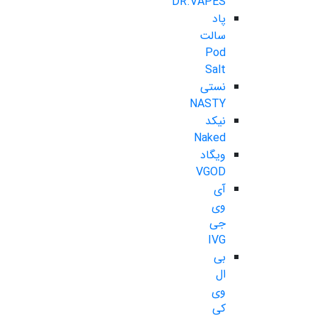
DR.VAPES
پاد
سالت
Pod
Salt
نستی
NASTY
نیکد
Naked
ویگاد
VGOD
آی
وی
جی
IVG
بی
ال
وی
کی