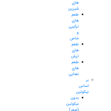
های
شیرین
طعم
های
ترکیبی
و
خاص
طعم
های
ترش
طعم
های
نعنایی
بر
اساس
نیکوتین
بدون
نیکوتین
(صفر)