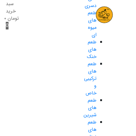
سبد
دسری
خرید
طعم
تومان
۰
های
0
میوه
ای
طعم
های
خنک
طعم
های
ترکیبی
و
خاص
طعم
های
شیرین
طعم
های