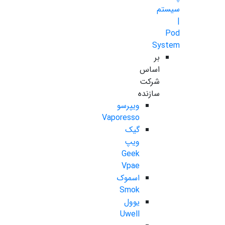
سیستم
|
Pod
System
بر
اساس
شرکت
سازنده
ویپرسو
Vaporesso
گیک
ویپ
Geek
Vpae
اسموک
Smok
یوول
Uwell