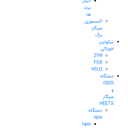
دیگر
برند
ها
اکسسوری
سیگار
برگ
نیکوتین
خوراکی
ZYN
FOX
VELO
دستگاه
IQOS
و
سیگار
HEETS
دستگاه
iqos
Iqos