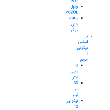
leaf
وزول
VOZOL
سالت
های
دیگر
بر
اساس
نیکوتین
|
حجم
10
میلی
لیتر
30
میلی
لیتر
نیکوتین
10