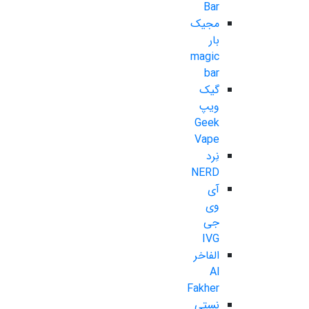
Bar
مجیک
بار
magic
bar
گیک
ویپ
Geek
Vape
نِرد
NERD
آی
وی
جی
IVG
الفاخر
Al
Fakher
نستی