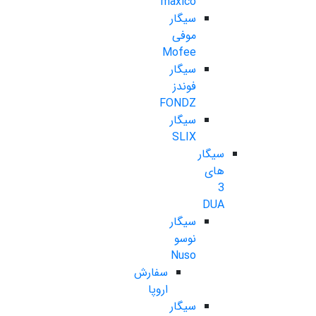
maxico
سیگار
موفی
Mofee
سیگار
فوندز
FONDZ
سیگار
SLIX
سیگار
های
3
DUA
سیگار
نوسو
Nuso
سفارش
اروپا
سیگار