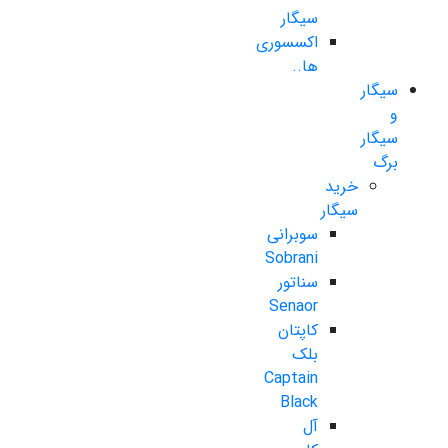
سیگار
اکسسوری
ها..
سیگار
و
سیگار
برگ
خرید
سیگار
سوبرانی
Sobrani
سناتور
Senaor
کاپتان
بلک
Captain
Black
آل