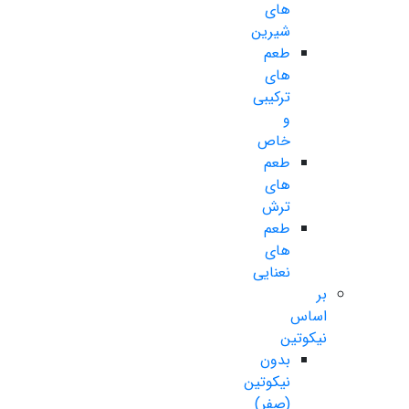
های
شیرین
طعم
های
ترکیبی
و
خاص
طعم
های
ترش
طعم
های
نعنایی
بر
اساس
نیکوتین
بدون
نیکوتین
(صفر)