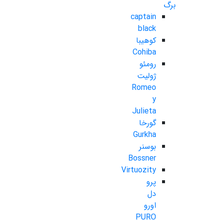
برگ
captain
black
کوهیبا
Cohiba
رومئو
ژولیت
Romeo
y
Julieta
گورخا
Gurkha
بوسنر
Bossner
Virtuozity
پرو
دل
اورو
PURO