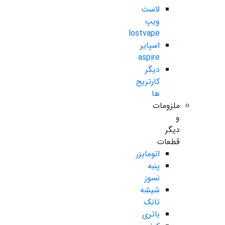
لاست
ویپ
lostvape
اسپایر
aspire
دیگر
کارتریج
ها
ملزومات
و
دیگر
قطعات
اتومایزر
پنبه
نسوز
شیشه
تانک
باتری