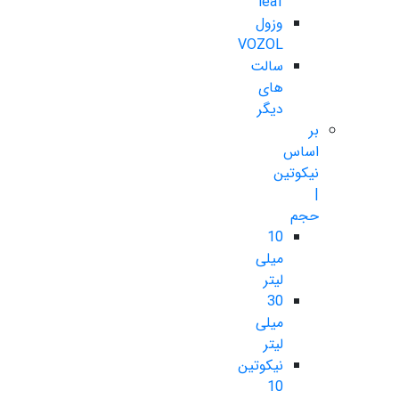
leaf
وزول
VOZOL
سالت
های
دیگر
بر
اساس
نیکوتین
|
حجم
10
میلی
لیتر
30
میلی
لیتر
نیکوتین
10