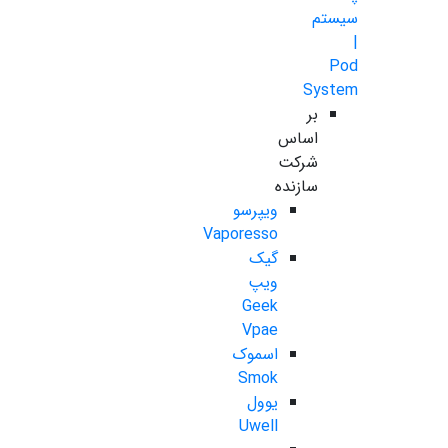
سیستم
|
Pod
System
بر
اساس
شرکت
سازنده
ویپرسو
Vaporesso
گیک
ویپ
Geek
Vpae
اسموک
Smok
یوول
Uwell