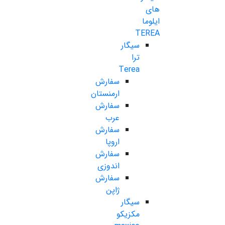
های
ایلوما
TEREA
سیگار
ترا
Terea
سفارش
ارمنستان
سفارش
عرب
سفارش
اروپا
سفارش
اندوزی
سفارش
ژاپن
سیگار
مکزیکو