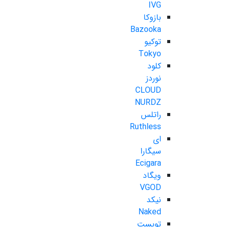
IVG
بازوکا
Bazooka
توکیو
Tokyo
کلود
نوردز
CLOUD
NURDZ
راتلس
Ruthless
ای
سیگارا
Ecigara
ویگاد
VGOD
نیکد
Naked
تویست