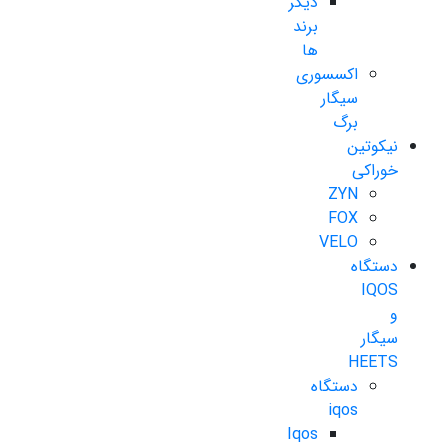
دیگر
برند
ها
اکسسوری
سیگار
برگ
نیکوتین
خوراکی
ZYN
FOX
VELO
دستگاه
IQOS
و
سیگار
HEETS
دستگاه
iqos
Iqos