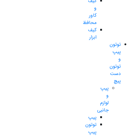
کیف
و
کاور
محافظ
کیف
ابزار
توتون
پیپ
و
توتون
دست
پیچ
پیپ
و
لوازم
جانبی
پیپ
توتون
پیپ