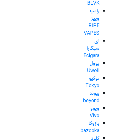
BLVK
رایپ
ویپز
RIPE
VAPES
ای
سیگارا
Ecigara
یوول
Uwell
توکیو
Tokyo
بیوند
beyond
ویوو
Vivo
بازوکا
bazooka
کلود