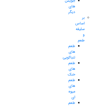
جویس
های
دیگر
بر
اساس
سلیقه
و
طعم
طعم
های
تنباکویی
طعم
های
خنک
طعم
های
میوه
ای
طعم