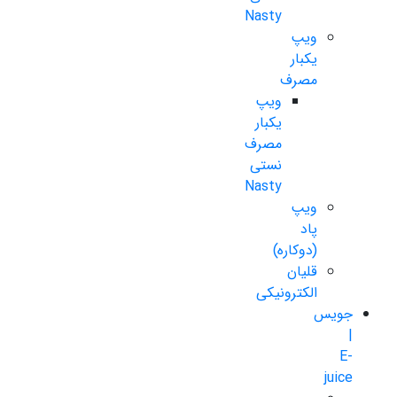
Nasty
ویپ
یکبار
مصرف
ویپ
یکبار
مصرف
نستی
Nasty
ویپ
پاد
(دوکاره)
قلیان
الکترونیکی
جویس
|
E-
juice