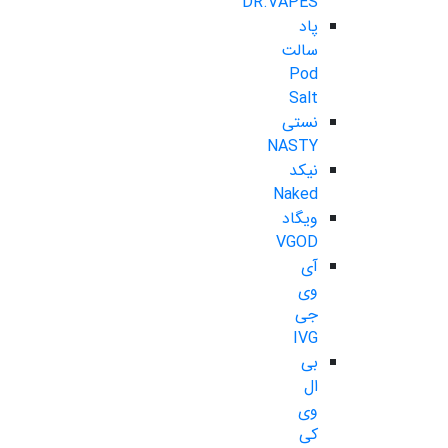
DR.VAPES
پاد
سالت
Pod
Salt
نستی
NASTY
نیکد
Naked
ویگاد
VGOD
آی
وی
جی
IVG
بی
ال
وی
کی