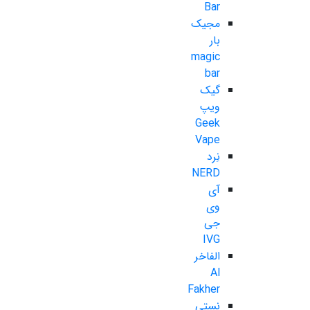
Bar
مجیک
بار
magic
bar
گیک
ویپ
Geek
Vape
نِرد
NERD
آی
وی
جی
IVG
الفاخر
Al
Fakher
نستی