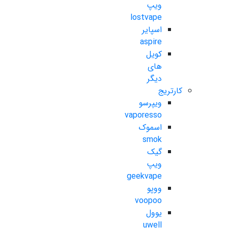
ویپ
lostvape
اسپایر
aspire
کویل
های
دیگر
کارتریج
ویپرسو
vaporesso
اسموک
smok
گیک
ویپ
geekvape
ووپو
voopoo
یوول
uwell