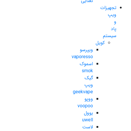
نعنایی
تجهیزات
ویپ
و
پاد
سیستم
کویل
ویپرسو
vaporesso
اسموک
smok
گیک
ویپ
geekvape
ووپو
voopoo
یوول
uwell
لاست