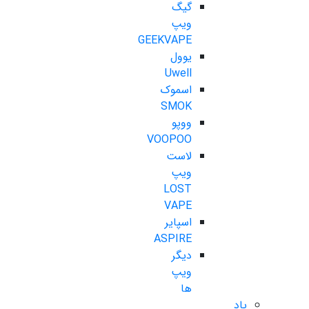
گیگ
ویپ
GEEKVAPE
یوول
Uwell
اسموک
SMOK
ووپو
VOOPOO
لاست
ویپ
LOST
VAPE
اسپایر
ASPIRE
دیگر
ویپ
ها
پاد