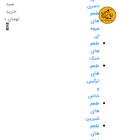
سبد
دسری
خرید
طعم
تومان
۰
های
0
میوه
ای
طعم
های
خنک
طعم
های
ترکیبی
و
خاص
طعم
های
شیرین
طعم
های