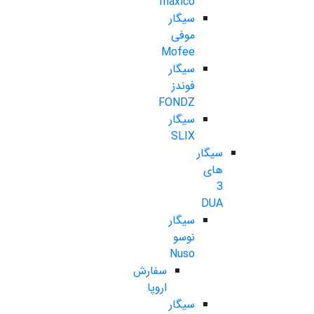
maxico
سیگار
موفی
Mofee
سیگار
فوندز
FONDZ
سیگار
SLIX
سیگار
های
3
DUA
سیگار
نوسو
Nuso
سفارش
اروپا
سیگار