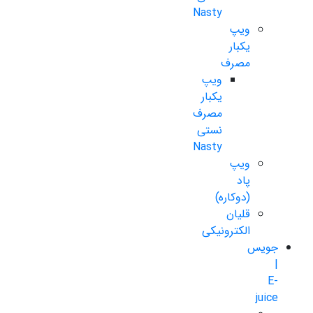
Nasty
ویپ
یکبار
مصرف
ویپ
یکبار
مصرف
نستی
Nasty
ویپ
پاد
(دوکاره)
قلیان
الکترونیکی
جویس
|
E-
juice