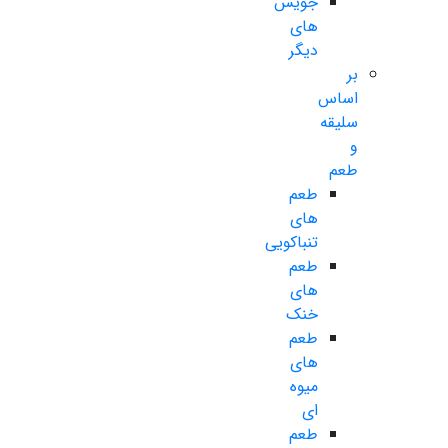
جویس
های
دیگر
بر
اساس
سلیقه
و
طعم
طعم
های
تنباکویی
طعم
های
خنک
طعم
های
میوه
ای
طعم