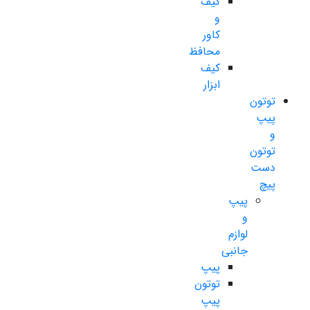
کیف
و
کاور
محافظ
کیف
ابزار
توتون
پیپ
و
توتون
دست
پیچ
پیپ
و
لوازم
جانبی
پیپ
توتون
پیپ