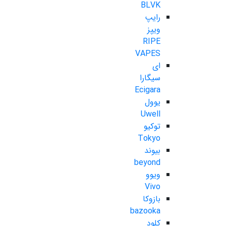
BLVK
رایپ
ویپز
RIPE
VAPES
ای
سیگارا
Ecigara
یوول
Uwell
توکیو
Tokyo
بیوند
beyond
ویوو
Vivo
بازوکا
bazooka
کلود