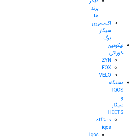
دیگر
برند
ها
اکسسوری
سیگار
برگ
نیکوتین
خوراکی
ZYN
FOX
VELO
دستگاه
IQOS
و
سیگار
HEETS
دستگاه
iqos
Iqos