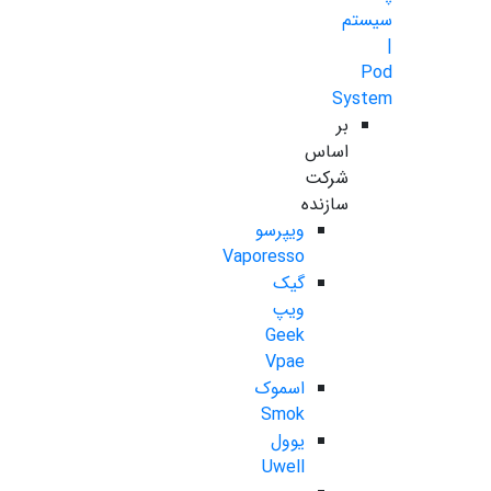
سیستم
|
Pod
System
بر
اساس
شرکت
سازنده
ویپرسو
Vaporesso
گیک
ویپ
Geek
Vpae
اسموک
Smok
یوول
Uwell