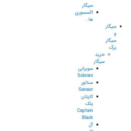
سیگار
اکسسوری
ها..
سیگار
و
سیگار
برگ
خرید
سیگار
سوبرانی
Sobrani
سناتور
Senaor
کاپتان
بلک
Captain
Black
آل