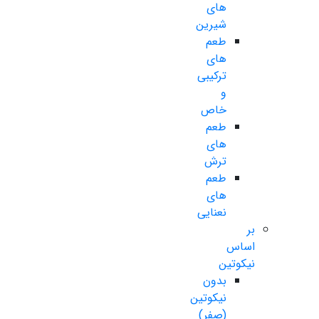
های
شیرین
طعم
های
ترکیبی
و
خاص
طعم
های
ترش
طعم
های
نعنایی
بر
اساس
نیکوتین
بدون
نیکوتین
(صفر)