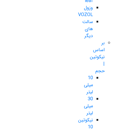
leaf
وزول
VOZOL
سالت
های
دیگر
بر
اساس
نیکوتین
|
حجم
10
میلی
لیتر
30
میلی
لیتر
نیکوتین
10