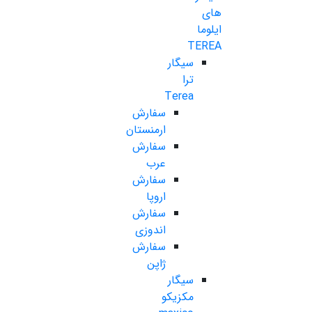
های
ایلوما
TEREA
سیگار
ترا
Terea
سفارش
ارمنستان
سفارش
عرب
سفارش
اروپا
سفارش
اندوزی
سفارش
ژاپن
سیگار
مکزیکو