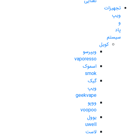
نعنایی
تجهیزات
ویپ
و
پاد
سیستم
کویل
ویپرسو
vaporesso
اسموک
smok
گیک
ویپ
geekvape
ووپو
voopoo
یوول
uwell
لاست