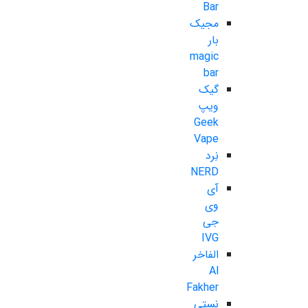
Bar
مجیک
بار
magic
bar
گیک
ویپ
Geek
Vape
نِرد
NERD
آی
وی
جی
IVG
الفاخر
Al
Fakher
نستی