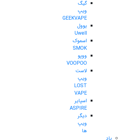
گیگ
ویپ
GEEKVAPE
یوول
Uwell
اسموک
SMOK
ووپو
VOOPOO
لاست
ویپ
LOST
VAPE
اسپایر
ASPIRE
دیگر
ویپ
ها
پاد