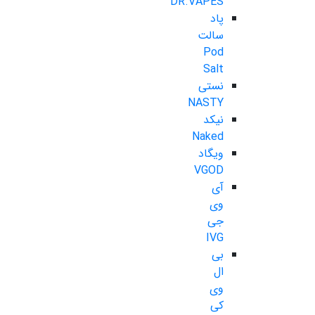
DR.VAPES
پاد
سالت
Pod
Salt
نستی
NASTY
نیکد
Naked
ویگاد
VGOD
آی
وی
جی
IVG
بی
ال
وی
کی