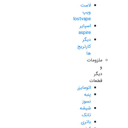
لاست
ویپ
lostvape
اسپایر
aspire
دیگر
کارتریج
ها
ملزومات
و
دیگر
قطعات
اتومایزر
پنبه
نسوز
شیشه
تانک
باتری