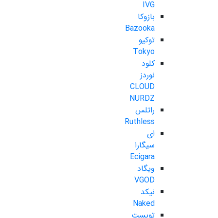
IVG
بازوکا
Bazooka
توکیو
Tokyo
کلود
نوردز
CLOUD
NURDZ
راتلس
Ruthless
ای
سیگارا
Ecigara
ویگاد
VGOD
نیکد
Naked
تویست