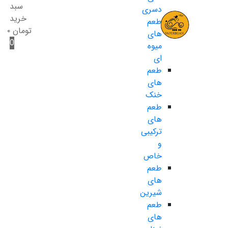
سبد
دسری
خرید
طعم
تومان
۰
های
0
میوه
ای
طعم
های
خنک
طعم
های
ترکیبی
و
خاص
طعم
های
شیرین
طعم
های