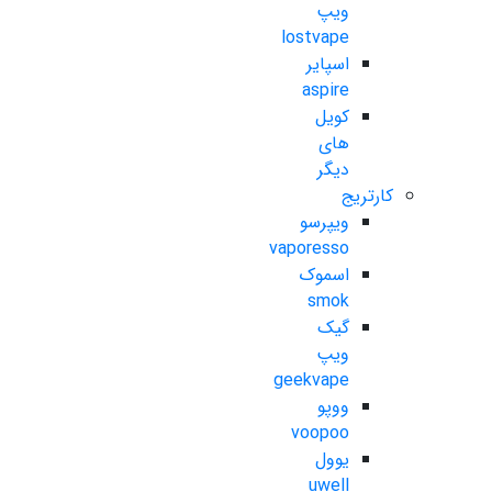
ویپ
lostvape
اسپایر
aspire
کویل
های
دیگر
کارتریج
ویپرسو
vaporesso
اسموک
smok
گیک
ویپ
geekvape
ووپو
voopoo
یوول
uwell