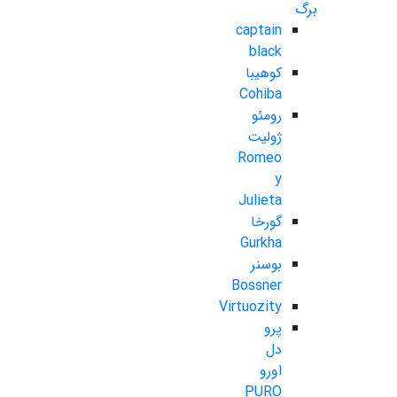
برگ
captain
black
کوهیبا
Cohiba
رومئو
ژولیت
Romeo
y
Julieta
گورخا
Gurkha
بوسنر
Bossner
Virtuozity
پرو
دل
اورو
PURO