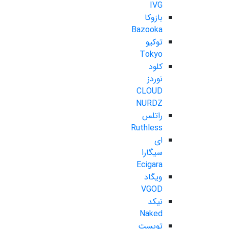
IVG
بازوکا
Bazooka
توکیو
Tokyo
کلود
نوردز
CLOUD
NURDZ
راتلس
Ruthless
ای
سیگارا
Ecigara
ویگاد
VGOD
نیکد
Naked
تویست