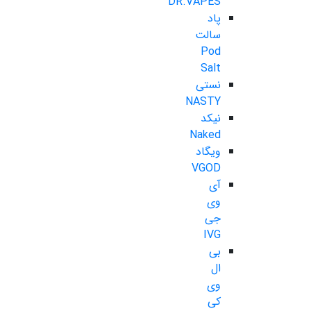
DR.VAPES
پاد
سالت
Pod
Salt
نستی
NASTY
نیکد
Naked
ویگاد
VGOD
آی
وی
جی
IVG
بی
ال
وی
کی