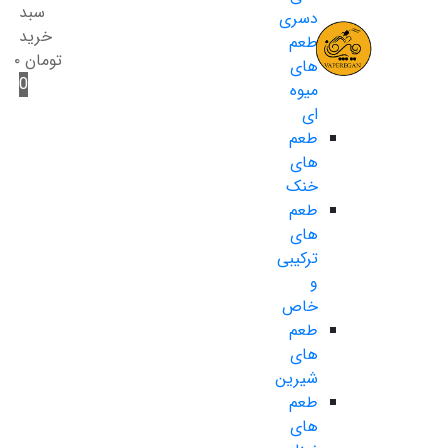
سبد
دسری
خرید
طعم
تومان
۰
های
0
میوه
ای
طعم
های
خنک
طعم
های
ترکیبی
و
خاص
طعم
های
شیرین
طعم
های