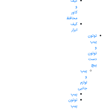
کیف
و
کاور
محافظ
کیف
ابزار
توتون
پیپ
و
توتون
دست
پیچ
پیپ
و
لوازم
جانبی
پیپ
توتون
پیپ