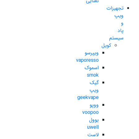
نعنایی
تجهیزات
ویپ
و
پاد
سیستم
کویل
ویپرسو
vaporesso
اسموک
smok
گیک
ویپ
geekvape
ووپو
voopoo
یوول
uwell
لاست