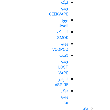
گیگ
ویپ
GEEKVAPE
یوول
Uwell
اسموک
SMOK
ووپو
VOOPOO
لاست
ویپ
LOST
VAPE
اسپایر
ASPIRE
دیگر
ویپ
ها
پاد