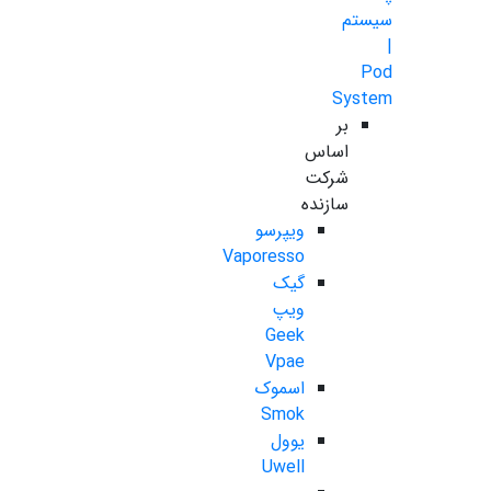
سیستم
|
Pod
System
بر
اساس
شرکت
سازنده
ویپرسو
Vaporesso
گیک
ویپ
Geek
Vpae
اسموک
Smok
یوول
Uwell