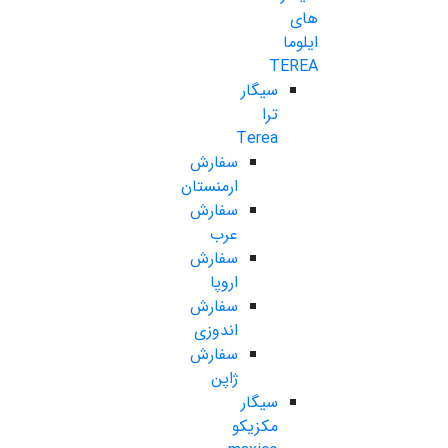
های
ایلوما
TEREA
سیگار
ترا
Terea
سفارش
ارمنستان
سفارش
عرب
سفارش
اروپا
سفارش
اندوزی
سفارش
ژاپن
سیگار
مکزیکو