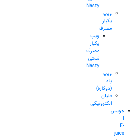
Nasty
ویپ
یکبار
مصرف
ویپ
یکبار
مصرف
نستی
Nasty
ویپ
پاد
(دوکاره)
قلیان
الکترونیکی
جویس
|
E-
juice