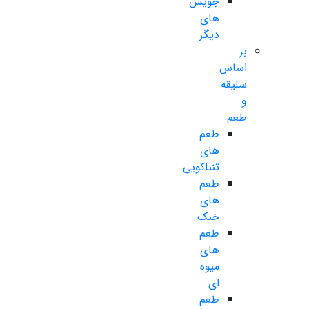
جویس
های
دیگر
بر
اساس
سلیقه
و
طعم
طعم
های
تنباکویی
طعم
های
خنک
طعم
های
میوه
ای
طعم