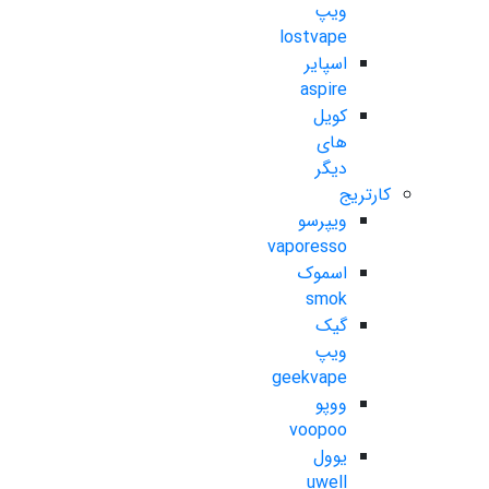
ویپ
lostvape
اسپایر
aspire
کویل
های
دیگر
کارتریج
ویپرسو
vaporesso
اسموک
smok
گیک
ویپ
geekvape
ووپو
voopoo
یوول
uwell