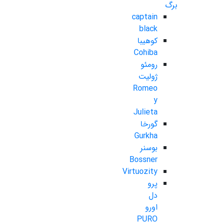
برگ
captain
black
کوهیبا
Cohiba
رومئو
ژولیت
Romeo
y
Julieta
گورخا
Gurkha
بوسنر
Bossner
Virtuozity
پرو
دل
اورو
PURO