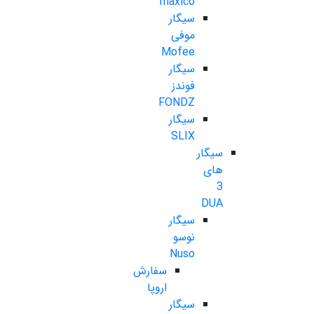
maxico
سیگار
موفی
Mofee
سیگار
فوندز
FONDZ
سیگار
SLIX
سیگار
های
3
DUA
سیگار
نوسو
Nuso
سفارش
اروپا
سیگار