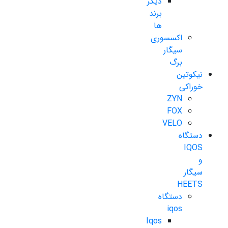
دیگر
برند
ها
اکسسوری
سیگار
برگ
نیکوتین
خوراکی
ZYN
FOX
VELO
دستگاه
IQOS
و
سیگار
HEETS
دستگاه
iqos
Iqos