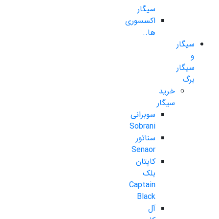
سیگار
اکسسوری
ها..
سیگار
و
سیگار
برگ
خرید
سیگار
سوبرانی
Sobrani
سناتور
Senaor
کاپتان
بلک
Captain
Black
آل