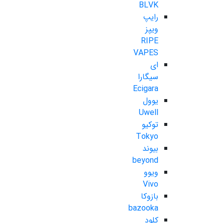
BLVK
رایپ
ویپز
RIPE
VAPES
ای
سیگارا
Ecigara
یوول
Uwell
توکیو
Tokyo
بیوند
beyond
ویوو
Vivo
بازوکا
bazooka
کلود