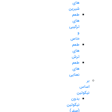
های
شیرین
طعم
های
ترکیبی
و
خاص
طعم
های
ترش
طعم
های
نعنایی
بر
اساس
نیکوتین
بدون
نیکوتین
(صفر)