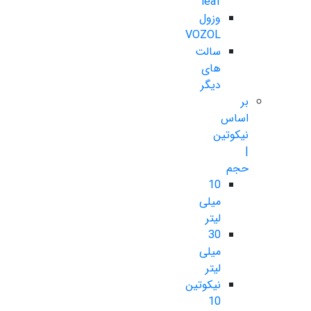
leaf
وزول
VOZOL
سالت
های
دیگر
بر
اساس
نیکوتین
|
حجم
10
میلی
لیتر
30
میلی
لیتر
نیکوتین
10