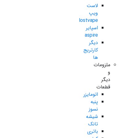
لاست
ویپ
lostvape
اسپایر
aspire
دیگر
کارتریج
ها
ملزومات
و
دیگر
قطعات
اتومایزر
پنبه
نسوز
شیشه
تانک
باتری