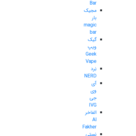
Bar
مجیک
بار
magic
bar
گیک
ویپ
Geek
Vape
نِرد
NERD
آی
وی
جی
IVG
الفاخر
Al
Fakher
نستی