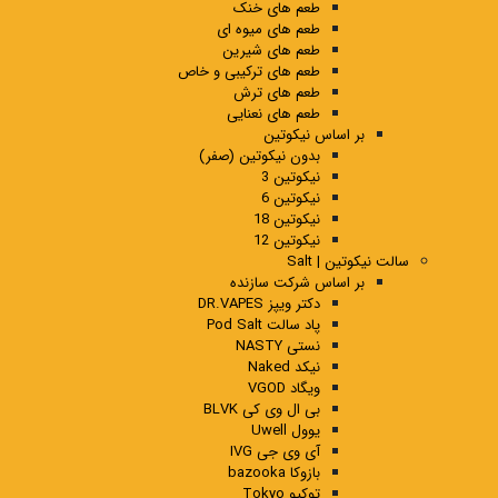
طعم های خنک
طعم های میوه ای
طعم های شیرین
طعم های ترکیبی و خاص
طعم های ترش
طعم های نعنایی
بر اساس نیکوتین
بدون نیکوتین (صفر)
نیکوتین 3
نیکوتین 6
نیکوتین 18
نیکوتین 12
سالت نیکوتین | Salt
بر اساس شرکت سازنده
دکتر ویپز DR.VAPES
پاد سالت Pod Salt
نستی NASTY
نیکد Naked
ویگاد VGOD
بی ال وی کی BLVK
یوول Uwell
آی وی جی IVG
بازوکا bazooka
توکیو Tokyo