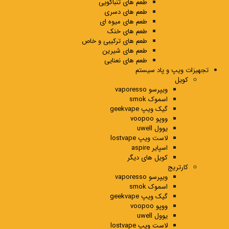
طعم های تنباکویی
طعم های دسری
طعم های میوه ای
طعم های خنک
طعم های ترکیبی و خاص
طعم های شیرین
طعم های نعنایی
تجهیزات ویپ و پاد سیستم
کویل
ویپرسو vaporesso
اسموک smok
گیک ویپ geekvape
ووپو voopoo
یوول uwell
لاست ویپ lostvape
اسپایر aspire
کویل های دیگر
کارتریج
ویپرسو vaporesso
اسموک smok
گیک ویپ geekvape
ووپو voopoo
یوول uwell
لاست ویپ lostvape