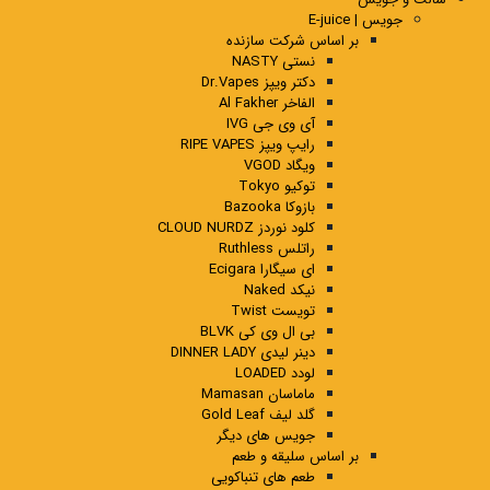
جویس | E-juice
بر اساس شرکت سازنده
نستی NASTY
دکتر ویپز Dr.Vapes
الفاخر Al Fakher
آی وی جی IVG
رایپ ویپز RIPE VAPES
ویگاد VGOD
توکیو Tokyo
بازوکا Bazooka
کلود نوردز CLOUD NURDZ
راتلس Ruthless
ای سیگارا Ecigara
نیکد Naked
تویست Twist
بی ال وی کی BLVK
دینر لیدی DINNER LADY
لودد LOADED
ماماسان Mamasan
گلد لیف Gold Leaf
جویس های دیگر
بر اساس سلیقه و طعم
طعم های تنباکویی