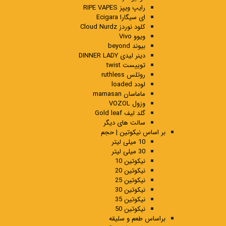
رایپ ویپز RIPE VAPES
ای سیگارا Ecigara
کلود نوردز Cloud Nurdz
ویوو Vivo
بیوند beyond
دینر لیدی DINNER LADY
توییست twist
روتلس ruthless
لودد loaded
ماماسان mamasan
وزول VOZOL
گلد لیف Gold leaf
سالت های دیگر
بر اساس نیکوتین | حجم
10 میلی لیتر
30 میلی لیتر
نیکوتین 10
نیکوتین 20
نیکوتین 25
نیکوتین 30
نیکوتین 35
نیکوتین 50
براساس طعم و سلیقه