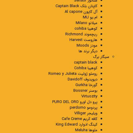
سناتور Senaor
کاپتان بلک Captain Black
آل کاپون Al capone
ام.یو MU
میلانو Milano
کوهیبا cohiba
ریچموند Richmond
هاروست Harvest
مودز Moods
دیگر برند ها
سیگار برگ
captain black
کوهیبا Cohiba
رومئو ژولیت Romeo y Julieta
دیویدوف Davidoff
گورخا Gurkha
بوسنر Bossner
Virtuozity
پرو دل اورو PURO DEL ORO
پردومو perdomo
ویلیجر Villiger
کافه کریم Cafe Creme
کینگ ادوارد King Edward
ملوها Meluha