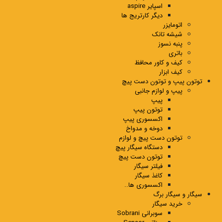
اسپایر aspire
دیگر کارتریج ها
اتومایزر
شیشه تانک
پنبه نسوز
باتری
کیف و کاور محافظ
کیف ابزار
توتون پیپ و توتون دست پیچ
پیپ و لوازم جانبی
پیپ
توتون پیپ
اکسسوری پیپ
دوخه و مدواخ
توتون دست پیچ و لوازم
دستگاه سیگار پیچ
توتون دست پیچ
فیلتر سیگار
کاغذ سیگار
اکسسوری ها..
سیگار و سیگار برگ
خرید سیگار
سوبرانی Sobrani