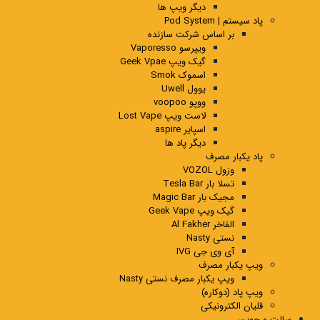
دیگر ویپ ها
پاد سیستم | Pod System
بر اساس شرکت سازنده
ویپرسو Vaporesso
گیک ویپ Geek Vpae
اسموک Smok
یوول Uwell
ووپو voopoo
لاست ویپ Lost Vape
اسپایر aspire
دیگر پاد ها
پاد یکبار مصرف
وزول VOZOL
تسلا بار Tesla Bar
مجیک بار Magic Bar
گیک ویپ Geek Vape
الفاخر Al Fakher
نستی Nasty
آی وی جی IVG
ویپ یکبار مصرف
ویپ یکبار مصرف نستی Nasty
ویپ پاد (دوکاره)
قلیان الکترونیکی
سالت و جویس