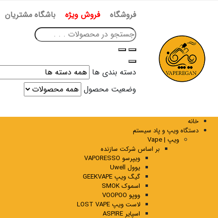
فروشگاه
فروش ویژه
باشگاه مشتریان
دسته بندی ها
وضعیت محصول
خانه
دستگاه ویپ و پاد سیستم
ویپ | Vape
بر اساس شرکت سازنده
ویپرسو VAPORESSO
یوول Uwell
گیگ ویپ GEEKVAPE
اسموک SMOK
ووپو VOOPOO
لاست ویپ LOST VAPE
اسپایر ASPIRE