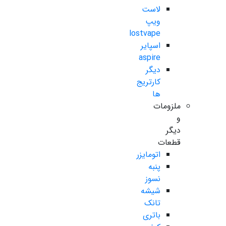
لاست
ویپ
lostvape
اسپایر
aspire
دیگر
کارتریج
ها
ملزومات
و
دیگر
قطعات
اتومایزر
پنبه
نسوز
شیشه
تانک
باتری