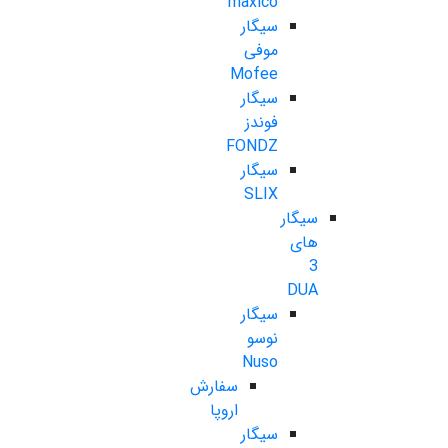
maxico
سیگار
موفی
Mofee
سیگار
فوندز
FONDZ
سیگار
SLIX
سیگار
های
3
DUA
سیگار
نوسو
Nuso
سفارش
اروپا
سیگار