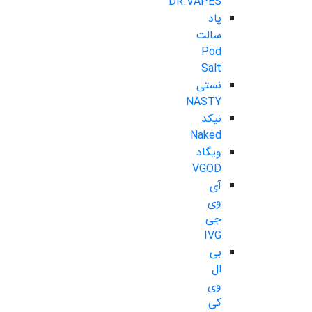
DR.VAPES
پاد
سالت
Pod
Salt
نستی
NASTY
نیکد
Naked
ویگاد
VGOD
آی
وی
جی
IVG
بی
ال
وی
کی