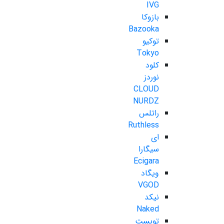
IVG
بازوکا
Bazooka
توکیو
Tokyo
کلود
نوردز
CLOUD
NURDZ
راتلس
Ruthless
ای
سیگارا
Ecigara
ویگاد
VGOD
نیکد
Naked
تویست