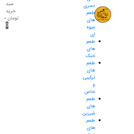
سبد
دسری
خرید
طعم
تومان
۰
های
0
میوه
ای
طعم
های
خنک
طعم
های
ترکیبی
و
خاص
طعم
های
شیرین
طعم
های