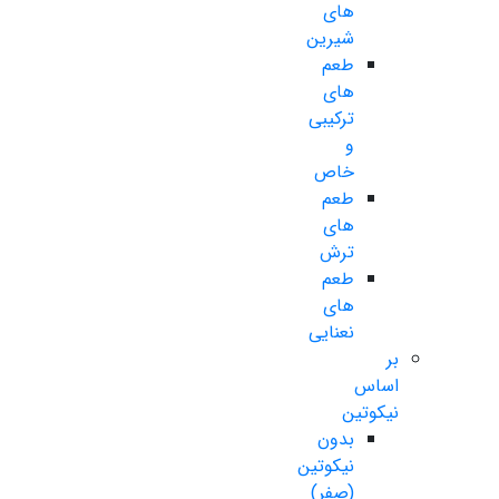
های
شیرین
طعم
های
ترکیبی
و
خاص
طعم
های
ترش
طعم
های
نعنایی
بر
اساس
نیکوتین
بدون
نیکوتین
(صفر)