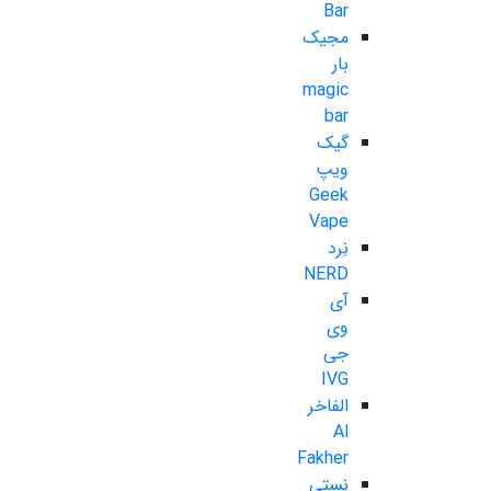
Bar
مجیک
بار
magic
bar
گیک
ویپ
Geek
Vape
نِرد
NERD
آی
وی
جی
IVG
الفاخر
Al
Fakher
نستی