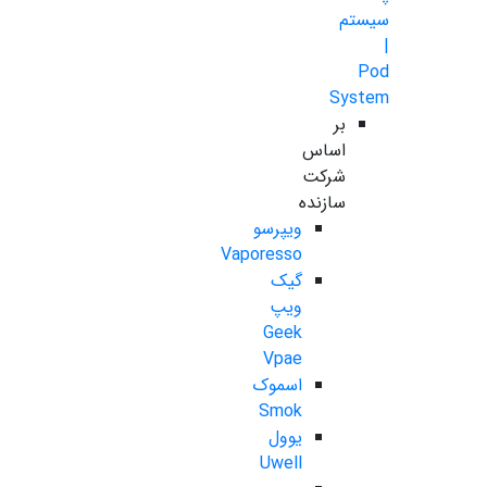
سیستم
|
Pod
System
بر
اساس
شرکت
سازنده
ویپرسو
Vaporesso
گیک
ویپ
Geek
Vpae
اسموک
Smok
یوول
Uwell