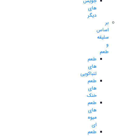
جویس
های
دیگر
بر
اساس
سلیقه
و
طعم
طعم
های
تنباکویی
طعم
های
خنک
طعم
های
میوه
ای
طعم