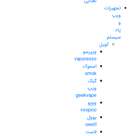
نعنایی
تجهیزات
ویپ
و
پاد
سیستم
کویل
ویپرسو
vaporesso
اسموک
smok
گیک
ویپ
geekvape
ووپو
voopoo
یوول
uwell
لاست