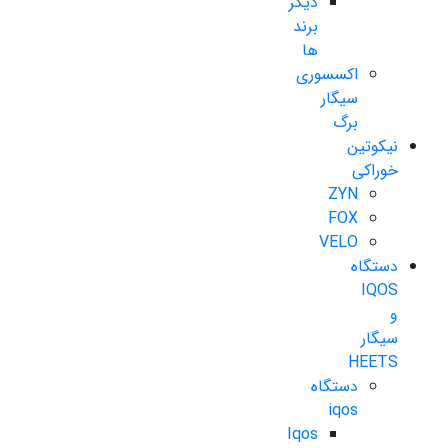
دیگر
برند
ها
اکسسوری
سیگار
برگ
نیکوتین
خوراکی
ZYN
FOX
VELO
دستگاه
IQOS
و
سیگار
HEETS
دستگاه
iqos
Iqos