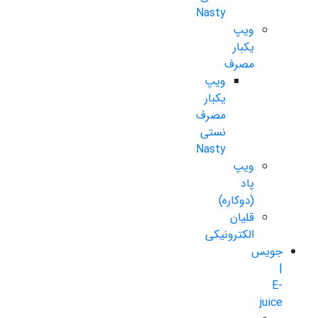
Nasty
ویپ
یکبار
مصرف
ویپ
یکبار
مصرف
نستی
Nasty
ویپ
پاد
(دوکاره)
قلیان
الکترونیکی
جویس
|
E-
juice