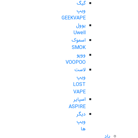
گیگ
ویپ
GEEKVAPE
یوول
Uwell
اسموک
SMOK
ووپو
VOOPOO
لاست
ویپ
LOST
VAPE
اسپایر
ASPIRE
دیگر
ویپ
ها
پاد