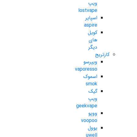
ویپ
lostvape
اسپایر
aspire
کویل
های
دیگر
کارتریج
ویپرسو
vaporesso
اسموک
smok
گیک
ویپ
geekvape
ووپو
voopoo
یوول
uwell