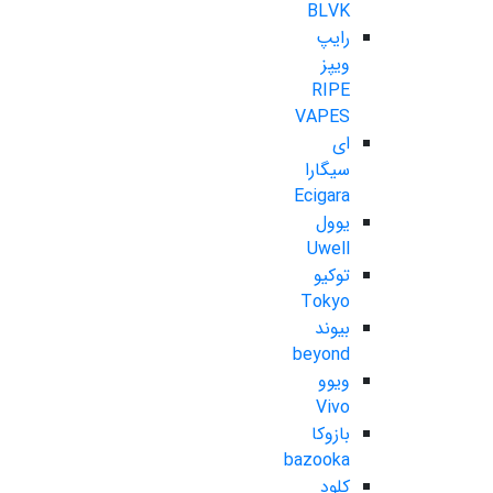
BLVK
رایپ
ویپز
RIPE
VAPES
ای
سیگارا
Ecigara
یوول
Uwell
توکیو
Tokyo
بیوند
beyond
ویوو
Vivo
بازوکا
bazooka
کلود