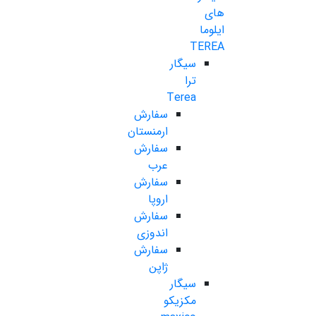
های
ایلوما
TEREA
سیگار
ترا
Terea
سفارش
ارمنستان
سفارش
عرب
سفارش
اروپا
سفارش
اندوزی
سفارش
ژاپن
سیگار
مکزیکو