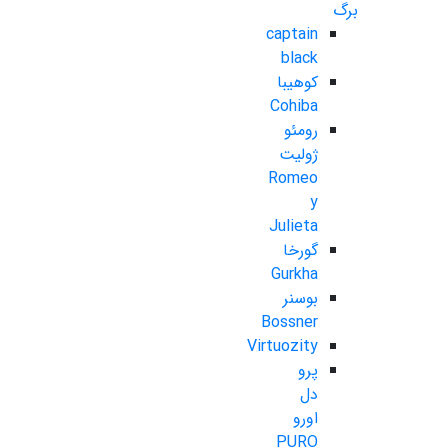
برگ
captain
black
کوهیبا
Cohiba
رومئو
ژولیت
Romeo
y
Julieta
گورخا
Gurkha
بوسنر
Bossner
Virtuozity
پرو
دل
اورو
PURO