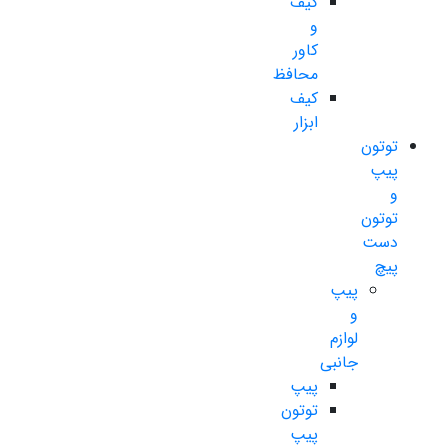
کیف
و
کاور
محافظ
کیف
ابزار
توتون
پیپ
و
توتون
دست
پیچ
پیپ
و
لوازم
جانبی
پیپ
توتون
پیپ