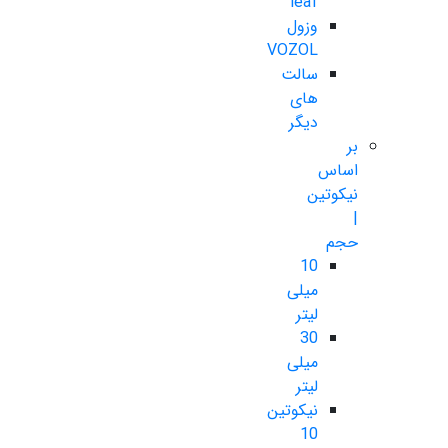
leaf
وزول
VOZOL
سالت
های
دیگر
بر
اساس
نیکوتین
|
حجم
10
میلی
لیتر
30
میلی
لیتر
نیکوتین
10