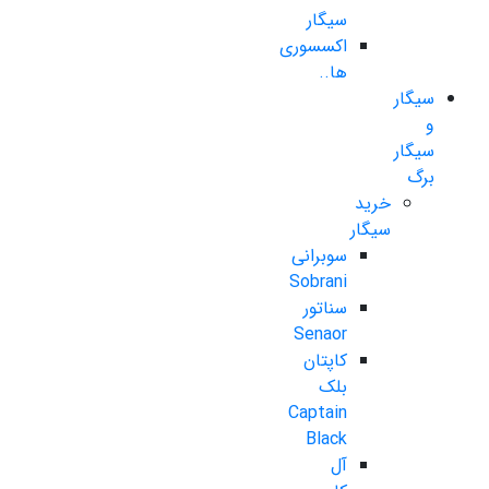
سیگار
اکسسوری
ها..
سیگار
و
سیگار
برگ
خرید
سیگار
سوبرانی
Sobrani
سناتور
Senaor
کاپتان
بلک
Captain
Black
آل