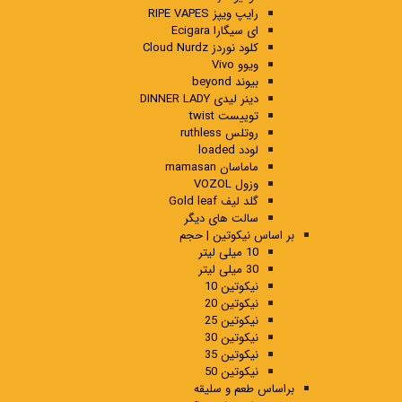
رایپ ویپز RIPE VAPES
ای سیگارا Ecigara
کلود نوردز Cloud Nurdz
ویوو Vivo
بیوند beyond
دینر لیدی DINNER LADY
توییست twist
روتلس ruthless
لودد loaded
ماماسان mamasan
وزول VOZOL
گلد لیف Gold leaf
سالت های دیگر
بر اساس نیکوتین | حجم
10 میلی لیتر
30 میلی لیتر
نیکوتین 10
نیکوتین 20
نیکوتین 25
نیکوتین 30
نیکوتین 35
نیکوتین 50
براساس طعم و سلیقه