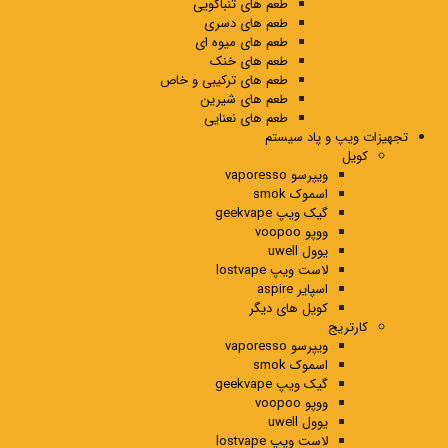
طعم های تنباکویی
طعم های دسری
طعم های میوه ای
طعم های خنک
طعم های ترکیبی و خاص
طعم های شیرین
طعم های نعنایی
تجهیزات ویپ و پاد سیستم
کویل
ویپرسو vaporesso
اسموک smok
گیک ویپ geekvape
ووپو voopoo
یوول uwell
لاست ویپ lostvape
اسپایر aspire
کویل های دیگر
کارتریج
ویپرسو vaporesso
اسموک smok
گیک ویپ geekvape
ووپو voopoo
یوول uwell
لاست ویپ lostvape