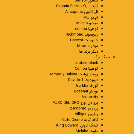
سناتور Senaor
کاپتان بلک Captain Black
آل کاپون Al capone
ام.یو MU
میلانو Milano
کوهیبا cohiba
ریچموند Richmond
هاروست Harvest
مودز Moods
دیگر برند ها
سیگار برگ
captain black
کوهیبا Cohiba
رومئو ژولیت Romeo y Julieta
دیویدوف Davidoff
گورخا Gurkha
بوسنر Bossner
Virtuozity
پرو دل اورو PURO DEL ORO
پردومو perdomo
ویلیجر Villiger
کافه کریم Cafe Creme
کینگ ادوارد King Edward
ملوها Meluha