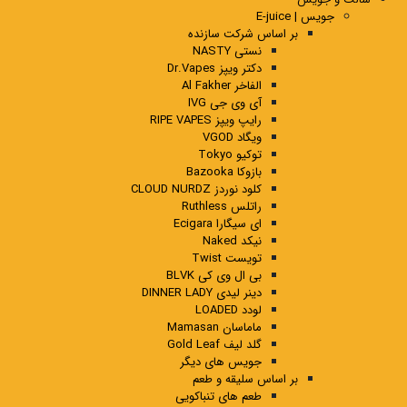
جویس | E-juice
بر اساس شرکت سازنده
نستی NASTY
دکتر ویپز Dr.Vapes
الفاخر Al Fakher
آی وی جی IVG
رایپ ویپز RIPE VAPES
ویگاد VGOD
توکیو Tokyo
بازوکا Bazooka
کلود نوردز CLOUD NURDZ
راتلس Ruthless
ای سیگارا Ecigara
نیکد Naked
تویست Twist
بی ال وی کی BLVK
دینر لیدی DINNER LADY
لودد LOADED
ماماسان Mamasan
گلد لیف Gold Leaf
جویس های دیگر
بر اساس سلیقه و طعم
طعم های تنباکویی