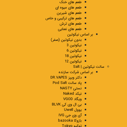
طعم های خنک
طعم های میوه ای
طعم های شیرین
طعم های ترکیبی و خاص
طعم های ترش
طعم های نعنایی
بر اساس نیکوتین
بدون نیکوتین (صفر)
نیکوتین 3
نیکوتین 6
نیکوتین 18
نیکوتین 12
سالت نیکوتین | Salt
بر اساس شرکت سازنده
دکتر ویپز DR.VAPES
پاد سالت Pod Salt
نستی NASTY
نیکد Naked
ویگاد VGOD
بی ال وی کی BLVK
یوول Uwell
آی وی جی IVG
بازوکا bazooka
توکیو Tokyo