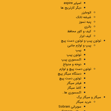
اسپایر aspire
دیگر کارتریج ها
اتومایزر
شیشه تانک
پنبه نسوز
باتری
کیف و کاور محافظ
کیف ابزار
توتون پیپ و توتون دست پیچ
پیپ و لوازم جانبی
پیپ
توتون پیپ
اکسسوری پیپ
دوخه و مدواخ
توتون دست پیچ و لوازم
دستگاه سیگار پیچ
توتون دست پیچ
فیلتر سیگار
کاغذ سیگار
اکسسوری ها..
سیگار و سیگار برگ
خرید سیگار
سوبرانی Sobrani