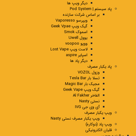
دیگر ویپ ها
پاد سیستم | Pod System
بر اساس شرکت سازنده
ویپرسو Vaporesso
گیک ویپ Geek Vpae
اسموک Smok
یوول Uwell
ووپو voopoo
لاست ویپ Lost Vape
اسپایر aspire
دیگر پاد ها
پاد یکبار مصرف
وزول VOZOL
تسلا بار Tesla Bar
مجیک بار Magic Bar
گیک ویپ Geek Vape
الفاخر Al Fakher
نستی Nasty
آی وی جی IVG
ویپ یکبار مصرف
ویپ یکبار مصرف نستی Nasty
ویپ پاد (دوکاره)
قلیان الکترونیکی
سالت و جویس