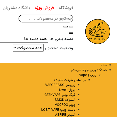
فروشگاه
فروش ویژه
باشگاه مشتریان
دسته بندی ها
وضعیت محصول
خانه
دستگاه ویپ و پاد سیستم
ویپ | Vape
بر اساس شرکت سازنده
ویپرسو VAPORESSO
یوول Uwell
گیگ ویپ GEEKVAPE
اسموک SMOK
ووپو VOOPOO
لاست ویپ LOST VAPE
اسپایر ASPIRE