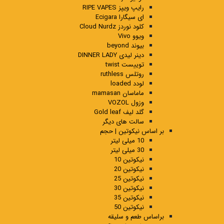
رایپ ویپز RIPE VAPES
ای سیگارا Ecigara
کلود نوردز Cloud Nurdz
ویوو Vivo
بیوند beyond
دینر لیدی DINNER LADY
توییست twist
روتلس ruthless
لودد loaded
ماماسان mamasan
وزول VOZOL
گلد لیف Gold leaf
سالت های دیگر
بر اساس نیکوتین | حجم
10 میلی لیتر
30 میلی لیتر
نیکوتین 10
نیکوتین 20
نیکوتین 25
نیکوتین 30
نیکوتین 35
نیکوتین 50
براساس طعم و سلیقه