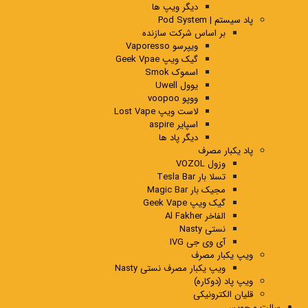
دیگر ویپ ها
پاد سیستم | Pod System
بر اساس شرکت سازنده
ویپرسو Vaporesso
گیک ویپ Geek Vpae
اسموک Smok
یوول Uwell
ووپو voopoo
لاست ویپ Lost Vape
اسپایر aspire
دیگر پاد ها
پاد یکبار مصرف
وزول VOZOL
تسلا بار Tesla Bar
مجیک بار Magic Bar
گیک ویپ Geek Vape
الفاخر Al Fakher
نستی Nasty
آی وی جی IVG
ویپ یکبار مصرف
ویپ یکبار مصرف نستی Nasty
ویپ پاد (دوکاره)
قلیان الکترونیکی
سالت و جویس