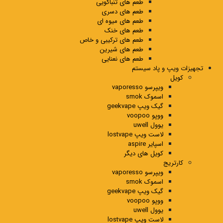
طعم های تنباکویی
طعم های دسری
طعم های میوه ای
طعم های خنک
طعم های ترکیبی و خاص
طعم های شیرین
طعم های نعنایی
تجهیزات ویپ و پاد سیستم
کویل
ویپرسو vaporesso
اسموک smok
گیک ویپ geekvape
ووپو voopoo
یوول uwell
لاست ویپ lostvape
اسپایر aspire
کویل های دیگر
کارتریج
ویپرسو vaporesso
اسموک smok
گیک ویپ geekvape
ووپو voopoo
یوول uwell
لاست ویپ lostvape