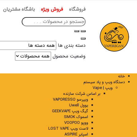
فروشگاه
فروش ویژه
باشگاه مشتریان
دسته بندی ها
وضعیت محصول
خانه
دستگاه ویپ و پاد سیستم
ویپ | Vape
بر اساس شرکت سازنده
ویپرسو VAPORESSO
یوول Uwell
گیگ ویپ GEEKVAPE
اسموک SMOK
ووپو VOOPOO
لاست ویپ LOST VAPE
اسپایر ASPIRE