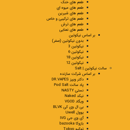
طعم های خنک
طعم های میوه ای
طعم های شیرین
طعم های ترکیبی و خاص
طعم های ترش
طعم های نعنایی
بر اساس نیکوتین
بدون نیکوتین (صفر)
نیکوتین 3
نیکوتین 6
نیکوتین 18
نیکوتین 12
سالت نیکوتین | Salt
بر اساس شرکت سازنده
دکتر ویپز DR.VAPES
پاد سالت Pod Salt
نستی NASTY
نیکد Naked
ویگاد VGOD
بی ال وی کی BLVK
یوول Uwell
آی وی جی IVG
بازوکا bazooka
توکیو Tokyo