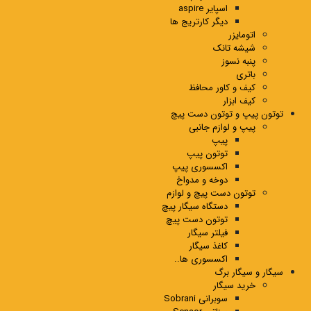
اسپایر aspire
دیگر کارتریج ها
اتومایزر
شیشه تانک
پنبه نسوز
باتری
کیف و کاور محافظ
کیف ابزار
توتون پیپ و توتون دست پیچ
پیپ و لوازم جانبی
پیپ
توتون پیپ
اکسسوری پیپ
دوخه و مدواخ
توتون دست پیچ و لوازم
دستگاه سیگار پیچ
توتون دست پیچ
فیلتر سیگار
کاغذ سیگار
اکسسوری ها..
سیگار و سیگار برگ
خرید سیگار
سوبرانی Sobrani