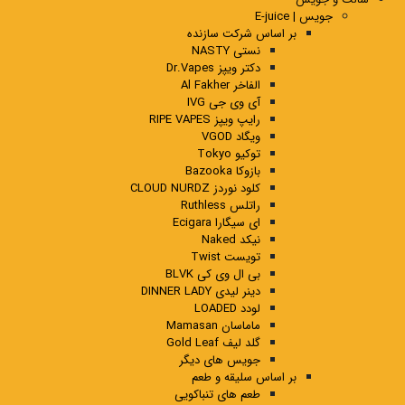
جویس | E-juice
بر اساس شرکت سازنده
نستی NASTY
دکتر ویپز Dr.Vapes
الفاخر Al Fakher
آی وی جی IVG
رایپ ویپز RIPE VAPES
ویگاد VGOD
توکیو Tokyo
بازوکا Bazooka
کلود نوردز CLOUD NURDZ
راتلس Ruthless
ای سیگارا Ecigara
نیکد Naked
تویست Twist
بی ال وی کی BLVK
دینر لیدی DINNER LADY
لودد LOADED
ماماسان Mamasan
گلد لیف Gold Leaf
جویس های دیگر
بر اساس سلیقه و طعم
طعم های تنباکویی