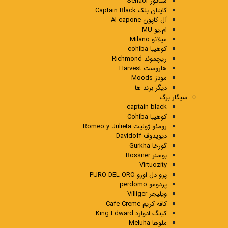
سناتور Senaor
کاپتان بلک Captain Black
آل کاپون Al capone
ام.یو MU
میلانو Milano
کوهیبا cohiba
ریچموند Richmond
هاروست Harvest
مودز Moods
دیگر برند ها
سیگار برگ
captain black
کوهیبا Cohiba
رومئو ژولیت Romeo y Julieta
دیویدوف Davidoff
گورخا Gurkha
بوسنر Bossner
Virtuozity
پرو دل اورو PURO DEL ORO
پردومو perdomo
ویلیجر Villiger
کافه کریم Cafe Creme
کینگ ادوارد King Edward
ملوها Meluha