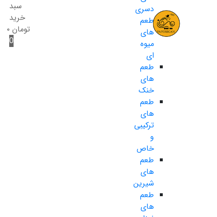
سبد
دسری
خرید
طعم
تومان
۰
های
0
میوه
ای
طعم
های
خنک
طعم
های
ترکیبی
و
خاص
طعم
های
شیرین
طعم
های