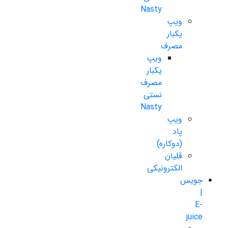
Nasty
ویپ
یکبار
مصرف
ویپ
یکبار
مصرف
نستی
Nasty
ویپ
پاد
(دوکاره)
قلیان
الکترونیکی
جویس
|
E-
juice