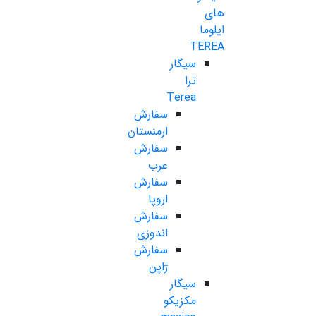
های
ایلوما
TEREA
سیگار
ترا
Terea
سفارش
ارمنستان
سفارش
عرب
سفارش
اروپا
سفارش
اندوزی
سفارش
ژاپن
سیگار
مکزیکو