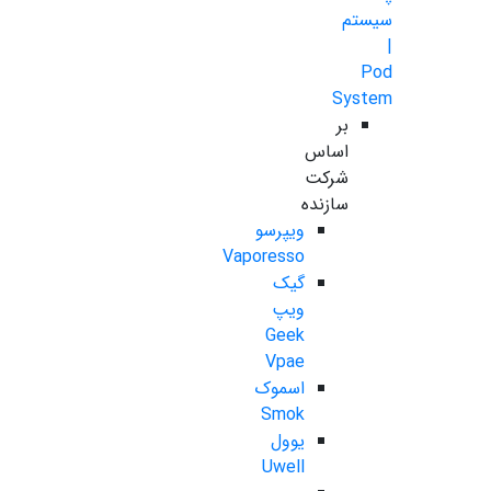
سیستم
|
Pod
System
بر
اساس
شرکت
سازنده
ویپرسو
Vaporesso
گیک
ویپ
Geek
Vpae
اسموک
Smok
یوول
Uwell