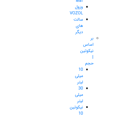
leaf
وزول
VOZOL
سالت
های
دیگر
بر
اساس
نیکوتین
|
حجم
10
میلی
لیتر
30
میلی
لیتر
نیکوتین
10