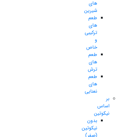
های
شیرین
طعم
های
ترکیبی
و
خاص
طعم
های
ترش
طعم
های
نعنایی
بر
اساس
نیکوتین
بدون
نیکوتین
(صفر)