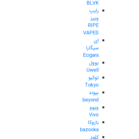
BLVK
رایپ
ویپز
RIPE
VAPES
ای
سیگارا
Ecigara
یوول
Uwell
توکیو
Tokyo
بیوند
beyond
ویوو
Vivo
بازوکا
bazooka
کلود