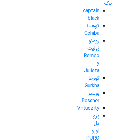
برگ
captain
black
کوهیبا
Cohiba
رومئو
ژولیت
Romeo
y
Julieta
گورخا
Gurkha
بوسنر
Bossner
Virtuozity
پرو
دل
اورو
PURO