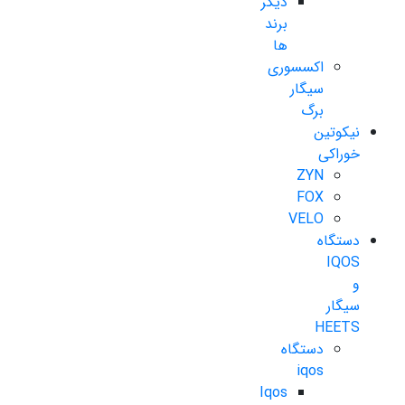
دیگر
برند
ها
اکسسوری
سیگار
برگ
نیکوتین
خوراکی
ZYN
FOX
VELO
دستگاه
IQOS
و
سیگار
HEETS
دستگاه
iqos
Iqos