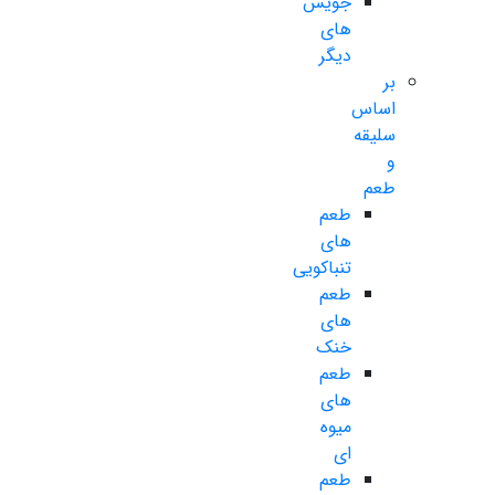
جویس
های
دیگر
بر
اساس
سلیقه
و
طعم
طعم
های
تنباکویی
طعم
های
خنک
طعم
های
میوه
ای
طعم