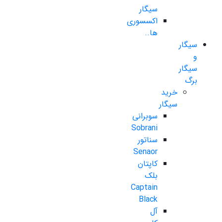
سیگار
اکسسوری
ها..
سیگار
و
سیگار
برگ
خرید
سیگار
سوبرانی
Sobrani
سناتور
Senaor
کاپتان
بلک
Captain
Black
آل