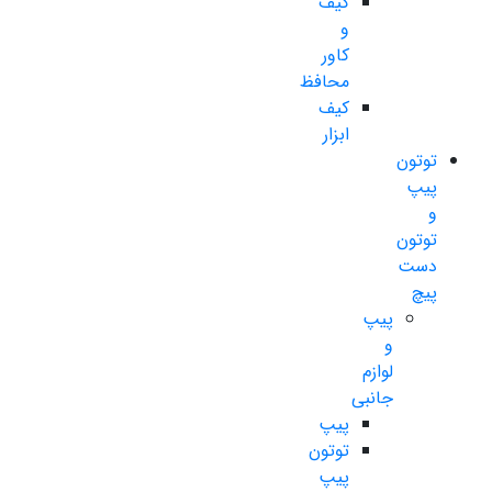
کیف
و
کاور
محافظ
کیف
ابزار
توتون
پیپ
و
توتون
دست
پیچ
پیپ
و
لوازم
جانبی
پیپ
توتون
پیپ