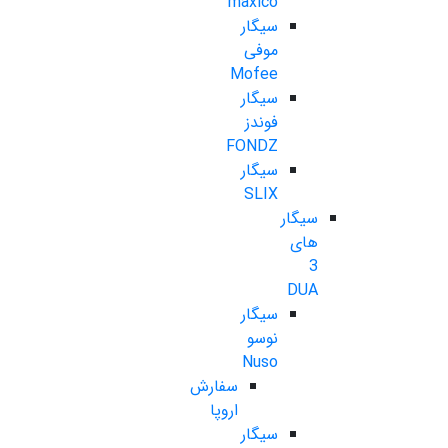
maxico
سیگار
موفی
Mofee
سیگار
فوندز
FONDZ
سیگار
SLIX
سیگار
های
3
DUA
سیگار
نوسو
Nuso
سفارش
اروپا
سیگار