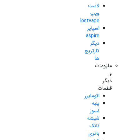
لاست
ویپ
lostvape
اسپایر
aspire
دیگر
کارتریج
ها
ملزومات
و
دیگر
قطعات
اتومایزر
پنبه
نسوز
شیشه
تانک
باتری