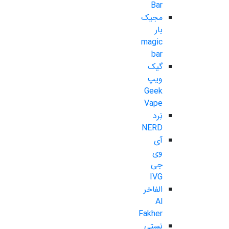
Bar
مجیک
بار
magic
bar
گیک
ویپ
Geek
Vape
نِرد
NERD
آی
وی
جی
IVG
الفاخر
Al
Fakher
نستی