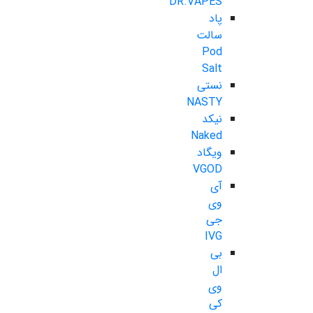
DR.VAPES
پاد
سالت
Pod
Salt
نستی
NASTY
نیکد
Naked
ویگاد
VGOD
آی
وی
جی
IVG
بی
ال
وی
کی