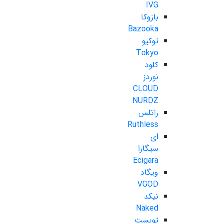
IVG
بازوکا
Bazooka
توکیو
Tokyo
کلود
نوردز
CLOUD
NURDZ
راتلس
Ruthless
ای
سیگارا
Ecigara
ویگاد
VGOD
نیکد
Naked
تویست