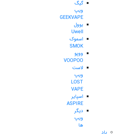
گیگ
ویپ
GEEKVAPE
یوول
Uwell
اسموک
SMOK
ووپو
VOOPOO
لاست
ویپ
LOST
VAPE
اسپایر
ASPIRE
دیگر
ویپ
ها
پاد