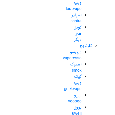
ویپ
lostvape
اسپایر
aspire
کویل
های
دیگر
کارتریج
ویپرسو
vaporesso
اسموک
smok
گیک
ویپ
geekvape
ووپو
voopoo
یوول
uwell