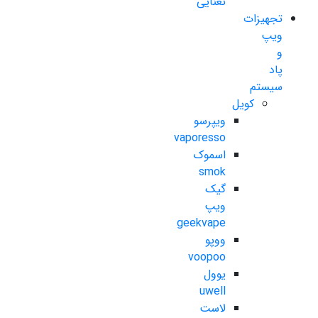
نعنایی
تجهیزات
ویپ
و
پاد
سیستم
کویل
ویپرسو
vaporesso
اسموک
smok
گیک
ویپ
geekvape
ووپو
voopoo
یوول
uwell
لاست