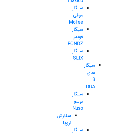
maxico
سیگار
موفی
Mofee
سیگار
فوندز
FONDZ
سیگار
SLIX
سیگار
های
3
DUA
سیگار
نوسو
Nuso
سفارش
اروپا
سیگار