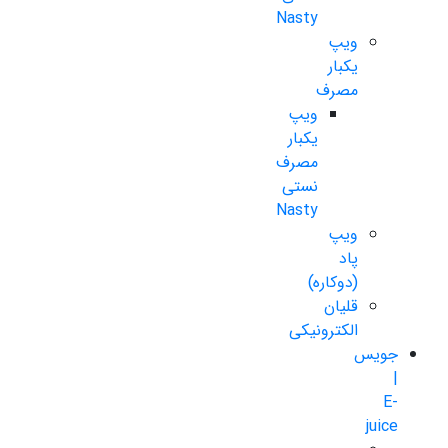
Nasty
ویپ
یکبار
مصرف
ویپ
یکبار
مصرف
نستی
Nasty
ویپ
پاد
(دوکاره)
قلیان
الکترونیکی
جویس
|
E-
juice