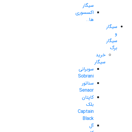
سیگار
اکسسوری
ها..
سیگار
و
سیگار
برگ
خرید
سیگار
سوبرانی
Sobrani
سناتور
Senaor
کاپتان
بلک
Captain
Black
آل