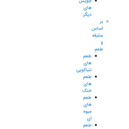
جویس
های
دیگر
بر
اساس
سلیقه
و
طعم
طعم
های
تنباکویی
طعم
های
خنک
طعم
های
میوه
ای
طعم