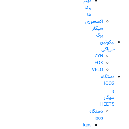
دیگر
برند
ها
اکسسوری
سیگار
برگ
نیکوتین
خوراکی
ZYN
FOX
VELO
دستگاه
IQOS
و
سیگار
HEETS
دستگاه
iqos
Iqos