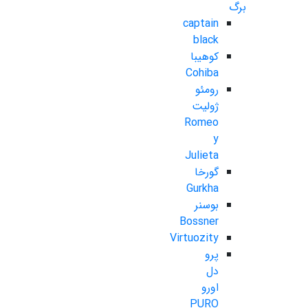
برگ
captain
black
کوهیبا
Cohiba
رومئو
ژولیت
Romeo
y
Julieta
گورخا
Gurkha
بوسنر
Bossner
Virtuozity
پرو
دل
اورو
PURO