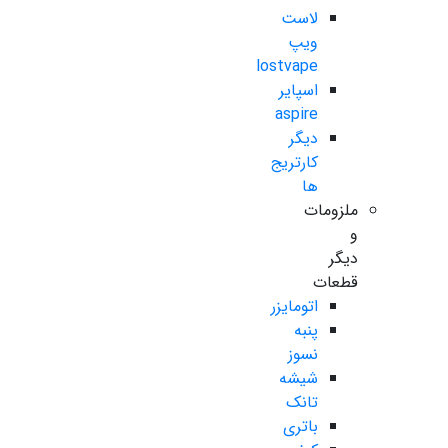
لاست
ویپ
lostvape
اسپایر
aspire
دیگر
کارتریج
ها
ملزومات
و
دیگر
قطعات
اتومایزر
پنبه
نسوز
شیشه
تانک
باتری