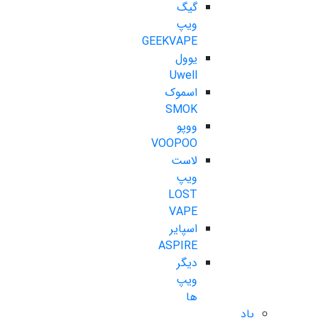
گیگ
ویپ
GEEKVAPE
یوول
Uwell
اسموک
SMOK
ووپو
VOOPOO
لاست
ویپ
LOST
VAPE
اسپایر
ASPIRE
دیگر
ویپ
ها
پاد