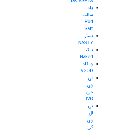
DR.VAPES
پاد
سالت
Pod
Salt
نستی
NASTY
نیکد
Naked
ویگاد
VGOD
آی
وی
جی
IVG
بی
ال
وی
کی