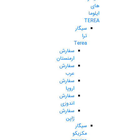
های
ایلوما
TEREA
سیگار
ترا
Terea
سفارش
ارمنستان
سفارش
عرب
سفارش
اروپا
سفارش
اندوزی
سفارش
ژاپن
سیگار
مکزیکو