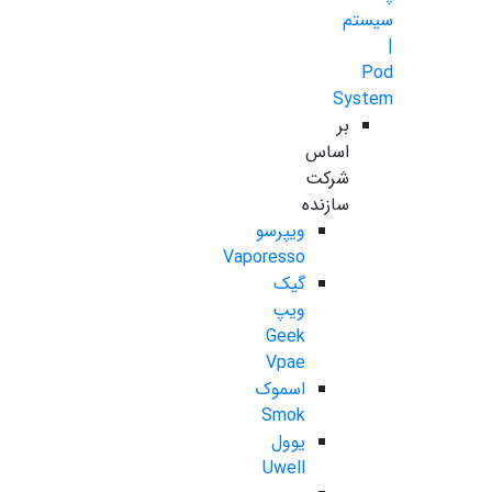
سیستم
|
Pod
System
بر
اساس
شرکت
سازنده
ویپرسو
Vaporesso
گیک
ویپ
Geek
Vpae
اسموک
Smok
یوول
Uwell