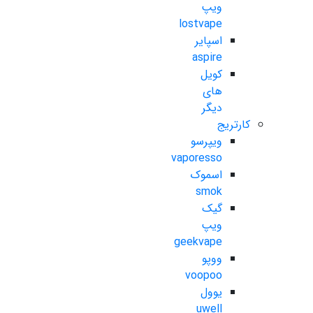
ویپ
lostvape
اسپایر
aspire
کویل
های
دیگر
کارتریج
ویپرسو
vaporesso
اسموک
smok
گیک
ویپ
geekvape
ووپو
voopoo
یوول
uwell