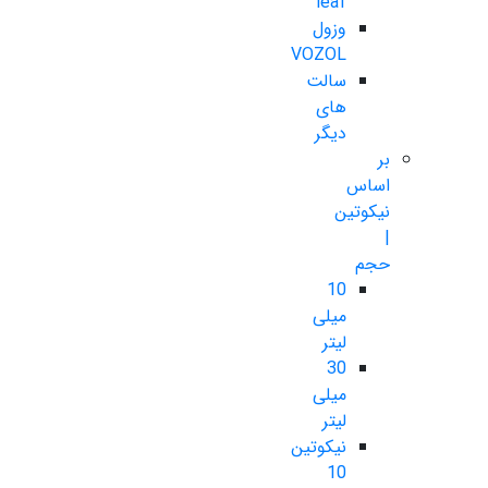
leaf
وزول
VOZOL
سالت
های
دیگر
بر
اساس
نیکوتین
|
حجم
10
میلی
لیتر
30
میلی
لیتر
نیکوتین
10