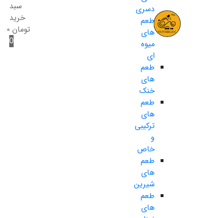
سبد
دسری
خرید
طعم
تومان
۰
های
0
میوه
ای
طعم
های
خنک
طعم
های
ترکیبی
و
خاص
طعم
های
شیرین
طعم
های