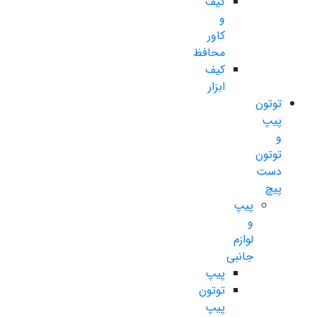
کیف
و
کاور
محافظ
کیف
ابزار
توتون
پیپ
و
توتون
دست
پیچ
پیپ
و
لوازم
جانبی
پیپ
توتون
پیپ