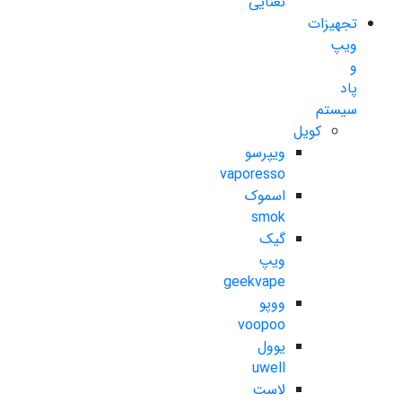
نعنایی
تجهیزات
ویپ
و
پاد
سیستم
کویل
ویپرسو
vaporesso
اسموک
smok
گیک
ویپ
geekvape
ووپو
voopoo
یوول
uwell
لاست