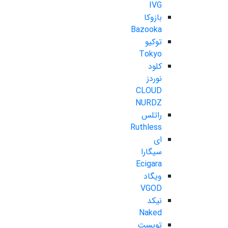
IVG
بازوکا
Bazooka
توکیو
Tokyo
کلود
نوردز
CLOUD
NURDZ
راتلس
Ruthless
ای
سیگارا
Ecigara
ویگاد
VGOD
نیکد
Naked
تویست