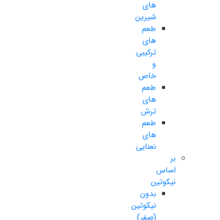
های
شیرین
طعم
های
ترکیبی
و
خاص
طعم
های
ترش
طعم
های
نعنایی
بر
اساس
نیکوتین
بدون
نیکوتین
(صفر)