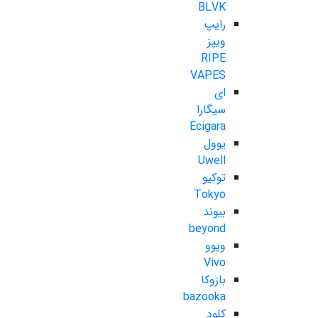
BLVK
رایپ
ویپز
RIPE
VAPES
ای
سیگارا
Ecigara
یوول
Uwell
توکیو
Tokyo
بیوند
beyond
ویوو
Vivo
بازوکا
bazooka
کلود