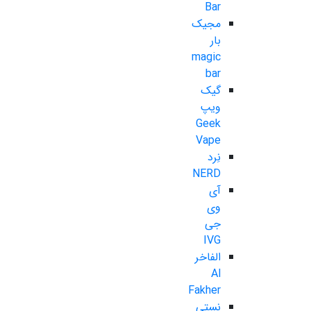
Bar
مجیک
بار
magic
bar
گیک
ویپ
Geek
Vape
نِرد
NERD
آی
وی
جی
IVG
الفاخر
Al
Fakher
نستی