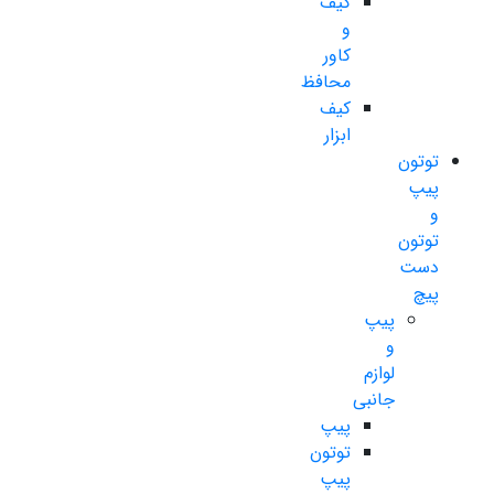
کیف
و
کاور
محافظ
کیف
ابزار
توتون
پیپ
و
توتون
دست
پیچ
پیپ
و
لوازم
جانبی
پیپ
توتون
پیپ