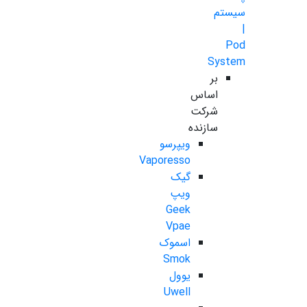
سیستم
|
Pod
System
بر
اساس
شرکت
سازنده
ویپرسو
Vaporesso
گیک
ویپ
Geek
Vpae
اسموک
Smok
یوول
Uwell