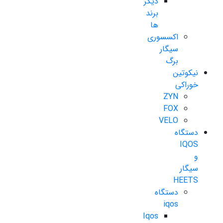
دیگر
برند
ها
اکسسوری
سیگار
برگ
نیکوتین
خوراکی
ZYN
FOX
VELO
دستگاه
IQOS
و
سیگار
HEETS
دستگاه
iqos
Iqos