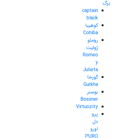
برگ
captain
black
کوهیبا
Cohiba
رومئو
ژولیت
Romeo
y
Julieta
گورخا
Gurkha
بوسنر
Bossner
Virtuozity
پرو
دل
اورو
PURO