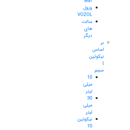
leaf
وزول
VOZOL
سالت
های
دیگر
بر
اساس
نیکوتین
|
حجم
10
میلی
لیتر
30
میلی
لیتر
نیکوتین
10