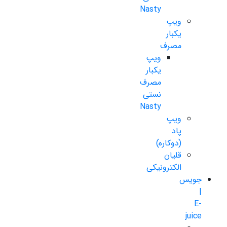
Nasty
ویپ
یکبار
مصرف
ویپ
یکبار
مصرف
نستی
Nasty
ویپ
پاد
(دوکاره)
قلیان
الکترونیکی
جویس
|
E-
juice