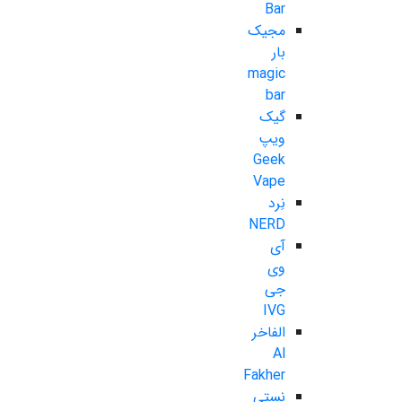
Bar
مجیک
بار
magic
bar
گیک
ویپ
Geek
Vape
نِرد
NERD
آی
وی
جی
IVG
الفاخر
Al
Fakher
نستی