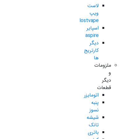
لاست
ویپ
lostvape
اسپایر
aspire
دیگر
کارتریج
ها
ملزومات
و
دیگر
قطعات
اتومایزر
پنبه
نسوز
شیشه
تانک
باتری