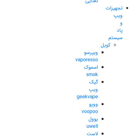
نعنایی
تجهیزات
ویپ
و
پاد
سیستم
کویل
ویپرسو
vaporesso
اسموک
smok
گیک
ویپ
geekvape
ووپو
voopoo
یوول
uwell
لاست