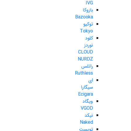
IVG
بازوکا
Bazooka
توکیو
Tokyo
کلود
نوردز
CLOUD
NURDZ
راتلس
Ruthless
ای
سیگارا
Ecigara
ویگاد
VGOD
نیکد
Naked
تویست