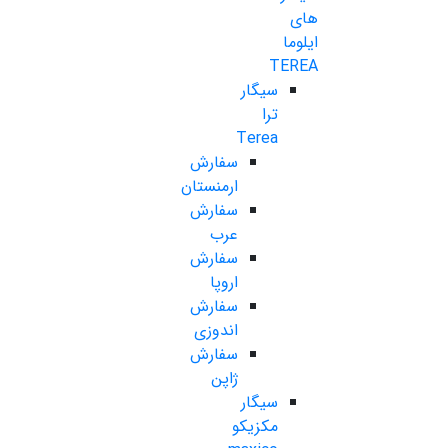
های
ایلوما
TEREA
سیگار
ترا
Terea
سفارش
ارمنستان
سفارش
عرب
سفارش
اروپا
سفارش
اندوزی
سفارش
ژاپن
سیگار
مکزیکو