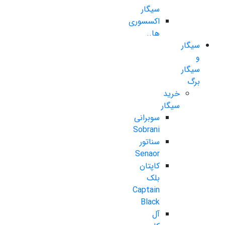
سیگار
اکسسوری
ها..
سیگار
و
سیگار
برگ
خرید
سیگار
سوبرانی
Sobrani
سناتور
Senaor
کاپتان
بلک
Captain
Black
آل