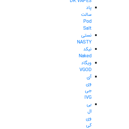
DR.VAPES
پاد
سالت
Pod
Salt
نستی
NASTY
نیکد
Naked
ویگاد
VGOD
آی
وی
جی
IVG
بی
ال
وی
کی