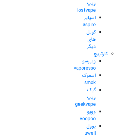
ویپ
lostvape
اسپایر
aspire
کویل
های
دیگر
کارتریج
ویپرسو
vaporesso
اسموک
smok
گیک
ویپ
geekvape
ووپو
voopoo
یوول
uwell