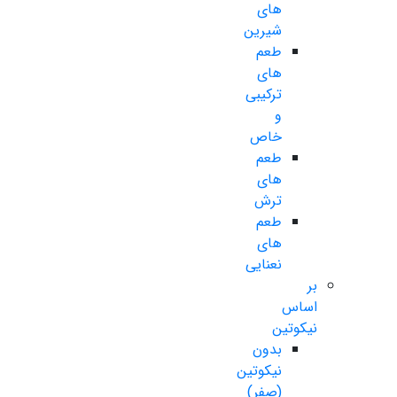
های
شیرین
طعم
های
ترکیبی
و
خاص
طعم
های
ترش
طعم
های
نعنایی
بر
اساس
نیکوتین
بدون
نیکوتین
(صفر)