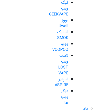
گیگ
ویپ
GEEKVAPE
یوول
Uwell
اسموک
SMOK
ووپو
VOOPOO
لاست
ویپ
LOST
VAPE
اسپایر
ASPIRE
دیگر
ویپ
ها
پاد