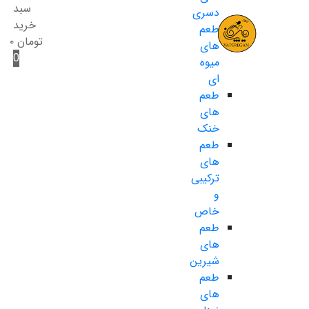
سبد
دسری
خرید
طعم
تومان
۰
های
0
میوه
ای
طعم
های
خنک
طعم
های
ترکیبی
و
خاص
طعم
های
شیرین
طعم
های