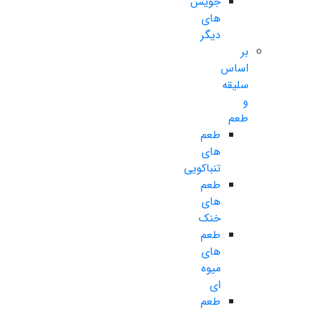
جویس
های
دیگر
بر
اساس
سلیقه
و
طعم
طعم
های
تنباکویی
طعم
های
خنک
طعم
های
میوه
ای
طعم