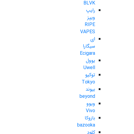
BLVK
رایپ
ویپز
RIPE
VAPES
ای
سیگارا
Ecigara
یوول
Uwell
توکیو
Tokyo
بیوند
beyond
ویوو
Vivo
بازوکا
bazooka
کلود