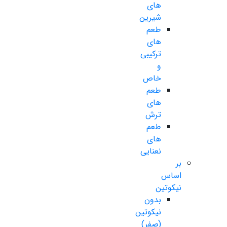
های
شیرین
طعم
های
ترکیبی
و
خاص
طعم
های
ترش
طعم
های
نعنایی
بر
اساس
نیکوتین
بدون
نیکوتین
(صفر)