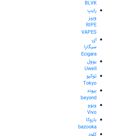
BLVK
رایپ
ویپز
RIPE
VAPES
ای
سیگارا
Ecigara
یوول
Uwell
توکیو
Tokyo
بیوند
beyond
ویوو
Vivo
بازوکا
bazooka
کلود