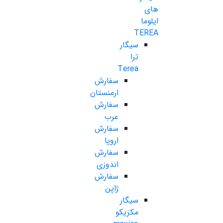
های
ایلوما
TEREA
سیگار
ترا
Terea
سفارش
ارمنستان
سفارش
عرب
سفارش
اروپا
سفارش
اندوزی
سفارش
ژاپن
سیگار
مکزیکو