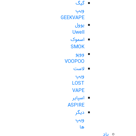
گیگ
ویپ
GEEKVAPE
یوول
Uwell
اسموک
SMOK
ووپو
VOOPOO
لاست
ویپ
LOST
VAPE
اسپایر
ASPIRE
دیگر
ویپ
ها
پاد