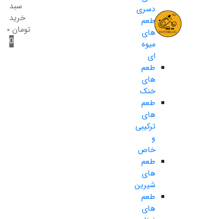
سبد
دسری
خرید
طعم
تومان
۰
های
0
میوه
ای
طعم
های
خنک
طعم
های
ترکیبی
و
خاص
طعم
های
شیرین
طعم
های