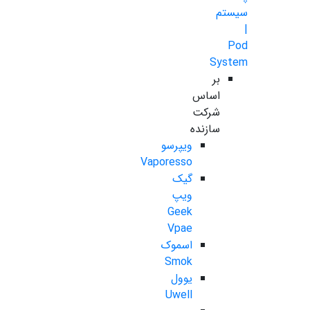
سیستم
|
Pod
System
بر
اساس
شرکت
سازنده
ویپرسو
Vaporesso
گیک
ویپ
Geek
Vpae
اسموک
Smok
یوول
Uwell