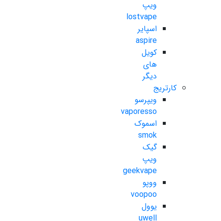
ویپ
lostvape
اسپایر
aspire
کویل
های
دیگر
کارتریج
ویپرسو
vaporesso
اسموک
smok
گیک
ویپ
geekvape
ووپو
voopoo
یوول
uwell