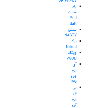
DR.VAPES
پاد
سالت
Pod
Salt
نستی
NASTY
نیکد
Naked
ویگاد
VGOD
آی
وی
جی
IVG
بی
ال
وی
کی