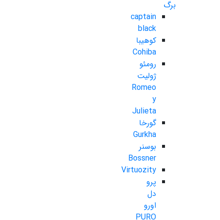
برگ
captain
black
کوهیبا
Cohiba
رومئو
ژولیت
Romeo
y
Julieta
گورخا
Gurkha
بوسنر
Bossner
Virtuozity
پرو
دل
اورو
PURO