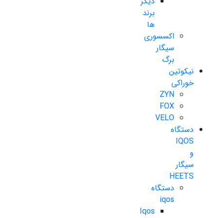
دیگر
برند
ها
اکسسوری
سیگار
برگ
نیکوتین
خوراکی
ZYN
FOX
VELO
دستگاه
IQOS
و
سیگار
HEETS
دستگاه
iqos
Iqos