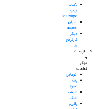
لاست
ویپ
lostvape
اسپایر
aspire
دیگر
کارتریج
ها
ملزومات
و
دیگر
قطعات
اتومایزر
پنبه
نسوز
شیشه
تانک
باتری