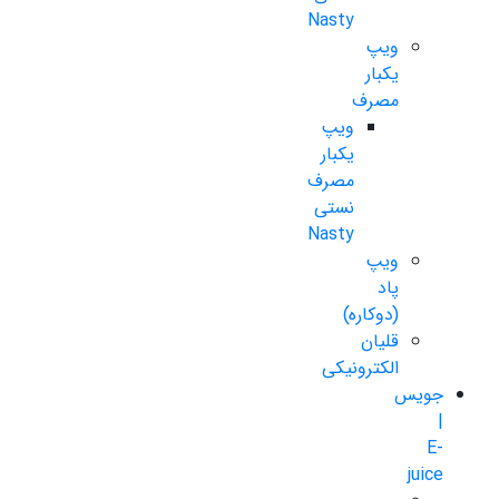
Nasty
ویپ
یکبار
مصرف
ویپ
یکبار
مصرف
نستی
Nasty
ویپ
پاد
(دوکاره)
قلیان
الکترونیکی
جویس
|
E-
juice