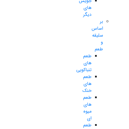
جویس
های
دیگر
بر
اساس
سلیقه
و
طعم
طعم
های
تنباکویی
طعم
های
خنک
طعم
های
میوه
ای
طعم