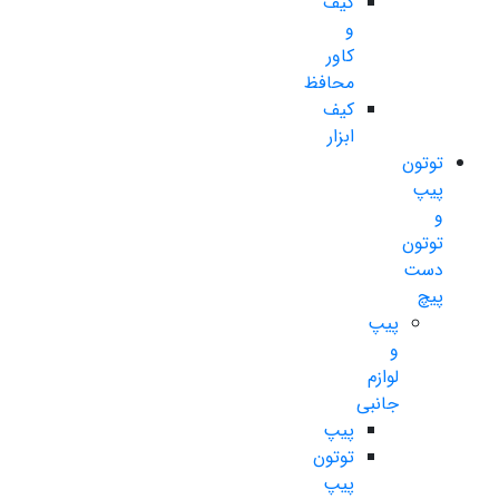
کیف
و
کاور
محافظ
کیف
ابزار
توتون
پیپ
و
توتون
دست
پیچ
پیپ
و
لوازم
جانبی
پیپ
توتون
پیپ