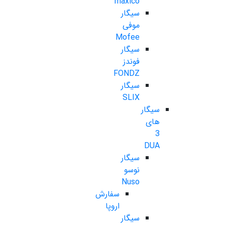
maxico
سیگار
موفی
Mofee
سیگار
فوندز
FONDZ
سیگار
SLIX
سیگار
های
3
DUA
سیگار
نوسو
Nuso
سفارش
اروپا
سیگار