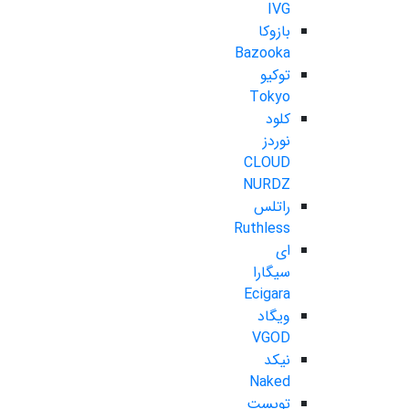
IVG
بازوکا
Bazooka
توکیو
Tokyo
کلود
نوردز
CLOUD
NURDZ
راتلس
Ruthless
ای
سیگارا
Ecigara
ویگاد
VGOD
نیکد
Naked
تویست