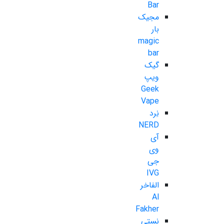
Bar
مجیک
بار
magic
bar
گیک
ویپ
Geek
Vape
نِرد
NERD
آی
وی
جی
IVG
الفاخر
Al
Fakher
نستی