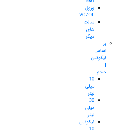
leaf
وزول
VOZOL
سالت
های
دیگر
بر
اساس
نیکوتین
|
حجم
10
میلی
لیتر
30
میلی
لیتر
نیکوتین
10