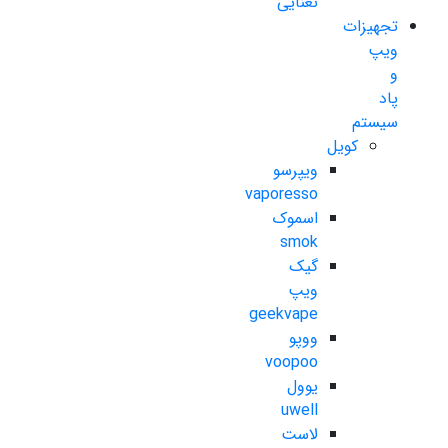
نعنایی
تجهیزات
ویپ
و
پاد
سیستم
کویل
ویپرسو
vaporesso
اسموک
smok
گیک
ویپ
geekvape
ووپو
voopoo
یوول
uwell
لاست