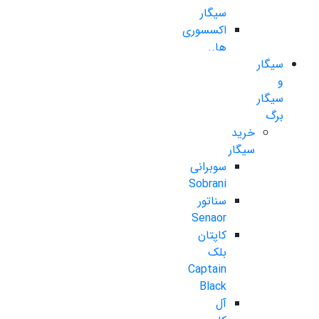
سیگار
اکسسوری
ها..
سیگار
و
سیگار
برگ
خرید
سیگار
سوبرانی
Sobrani
سناتور
Senaor
کاپتان
بلک
Captain
Black
آل