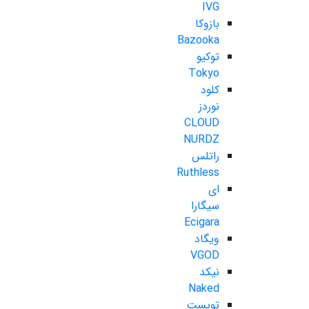
IVG
بازوکا
Bazooka
توکیو
Tokyo
کلود
نوردز
CLOUD
NURDZ
راتلس
Ruthless
ای
سیگارا
Ecigara
ویگاد
VGOD
نیکد
Naked
تویست