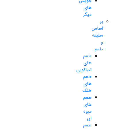
جویس
های
دیگر
بر
اساس
سلیقه
و
طعم
طعم
های
تنباکویی
طعم
های
خنک
طعم
های
میوه
ای
طعم