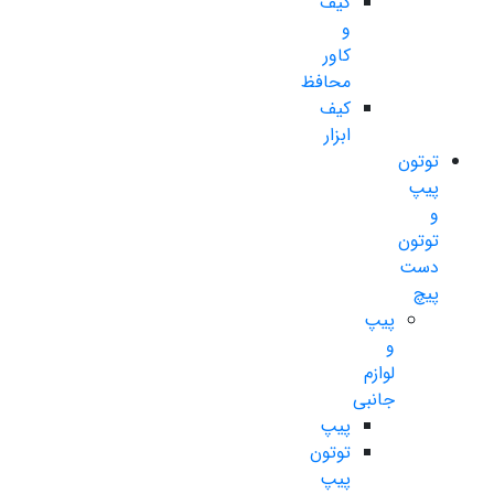
کیف
و
کاور
محافظ
کیف
ابزار
توتون
پیپ
و
توتون
دست
پیچ
پیپ
و
لوازم
جانبی
پیپ
توتون
پیپ