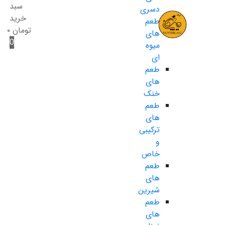
سبد
دسری
خرید
طعم
تومان
۰
های
0
میوه
ای
طعم
های
خنک
طعم
های
ترکیبی
و
خاص
طعم
های
شیرین
طعم
های