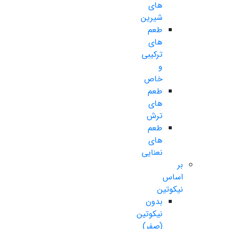
های
شیرین
طعم
های
ترکیبی
و
خاص
طعم
های
ترش
طعم
های
نعنایی
بر
اساس
نیکوتین
بدون
نیکوتین
(صفر)