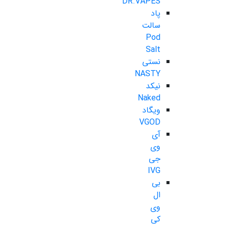
DR.VAPES
پاد
سالت
Pod
Salt
نستی
NASTY
نیکد
Naked
ویگاد
VGOD
آی
وی
جی
IVG
بی
ال
وی
کی