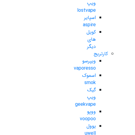
ویپ
lostvape
اسپایر
aspire
کویل
های
دیگر
کارتریج
ویپرسو
vaporesso
اسموک
smok
گیک
ویپ
geekvape
ووپو
voopoo
یوول
uwell