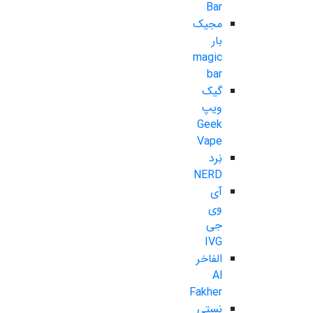
Bar
مجیک
بار
magic
bar
گیک
ویپ
Geek
Vape
نِرد
NERD
آی
وی
جی
IVG
الفاخر
Al
Fakher
نستی