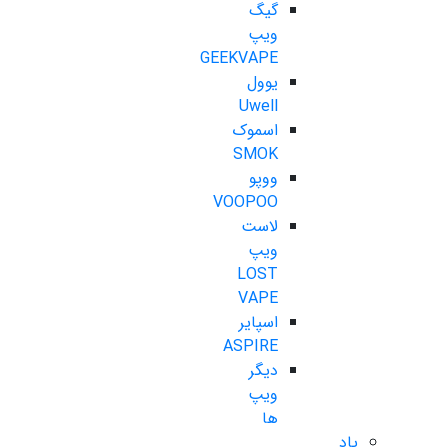
گیگ
ویپ
GEEKVAPE
یوول
Uwell
اسموک
SMOK
ووپو
VOOPOO
لاست
ویپ
LOST
VAPE
اسپایر
ASPIRE
دیگر
ویپ
ها
پاد