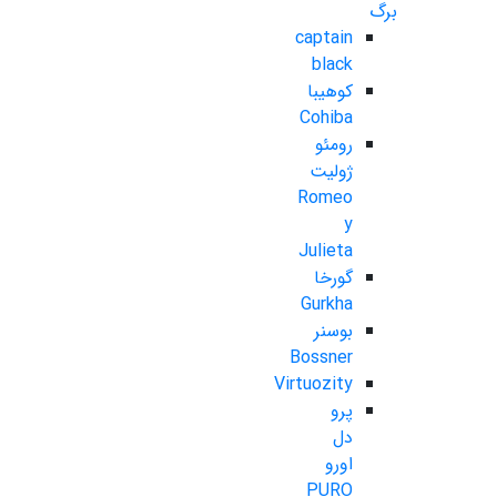
برگ
captain
black
کوهیبا
Cohiba
رومئو
ژولیت
Romeo
y
Julieta
گورخا
Gurkha
بوسنر
Bossner
Virtuozity
پرو
دل
اورو
PURO