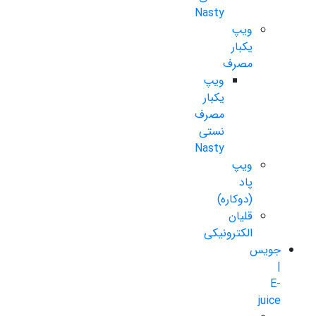
Nasty
ویپ
یکبار
مصرف
ویپ
یکبار
مصرف
نستی
Nasty
ویپ
پاد
(دوکاره)
قلیان
الکترونیکی
جویس
|
E-
juice