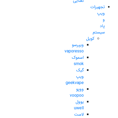
نعنایی
تجهیزات
ویپ
و
پاد
سیستم
کویل
ویپرسو
vaporesso
اسموک
smok
گیک
ویپ
geekvape
ووپو
voopoo
یوول
uwell
لاست