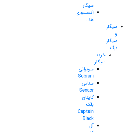
سیگار
اکسسوری
ها..
سیگار
و
سیگار
برگ
خرید
سیگار
سوبرانی
Sobrani
سناتور
Senaor
کاپتان
بلک
Captain
Black
آل