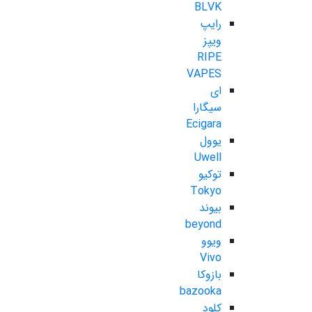
BLVK
رایپ
ویپز
RIPE
VAPES
ای
سیگارا
Ecigara
یوول
Uwell
توکیو
Tokyo
بیوند
beyond
ویوو
Vivo
بازوکا
bazooka
کلود