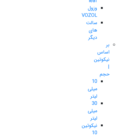
leaf
وزول
VOZOL
سالت
های
دیگر
بر
اساس
نیکوتین
|
حجم
10
میلی
لیتر
30
میلی
لیتر
نیکوتین
10