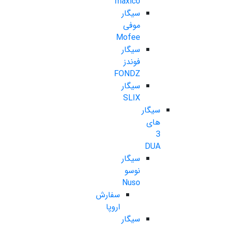
maxico
سیگار
موفی
Mofee
سیگار
فوندز
FONDZ
سیگار
SLIX
سیگار
های
3
DUA
سیگار
نوسو
Nuso
سفارش
اروپا
سیگار