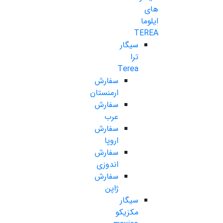
های
ایلوما
TEREA
سیگار
ترا
Terea
سفارش
ارمنستان
سفارش
عرب
سفارش
اروپا
سفارش
اندوزی
سفارش
ژاپن
سیگار
مکزیکو