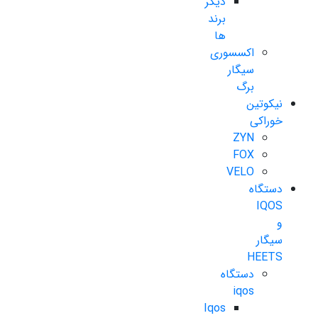
دیگر
برند
ها
اکسسوری
سیگار
برگ
نیکوتین
خوراکی
ZYN
FOX
VELO
دستگاه
IQOS
و
سیگار
HEETS
دستگاه
iqos
Iqos