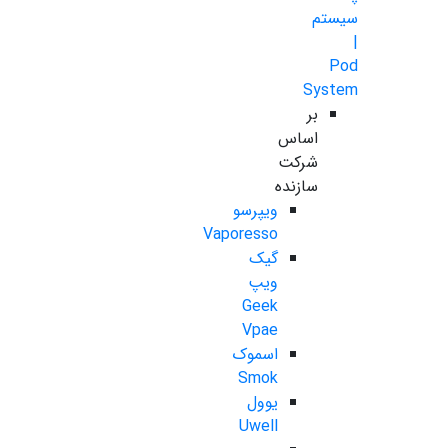
سیستم
|
Pod
System
بر
اساس
شرکت
سازنده
ویپرسو
Vaporesso
گیک
ویپ
Geek
Vpae
اسموک
Smok
یوول
Uwell