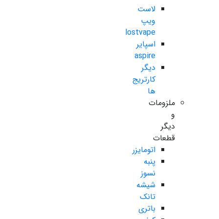
لاست
ویپ
lostvape
اسپایر
aspire
دیگر
کارتریج
ها
ملزومات
و
دیگر
قطعات
اتومایزر
پنبه
نسوز
شیشه
تانک
باتری