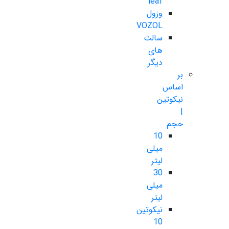
leaf
وزول
VOZOL
سالت
های
دیگر
بر
اساس
نیکوتین
|
حجم
10
میلی
لیتر
30
میلی
لیتر
نیکوتین
10