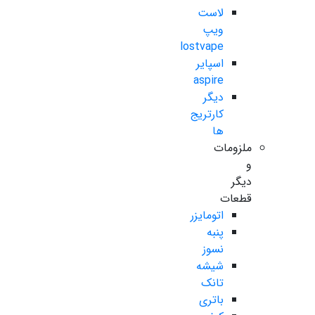
لاست
ویپ
lostvape
اسپایر
aspire
دیگر
کارتریج
ها
ملزومات
و
دیگر
قطعات
اتومایزر
پنبه
نسوز
شیشه
تانک
باتری