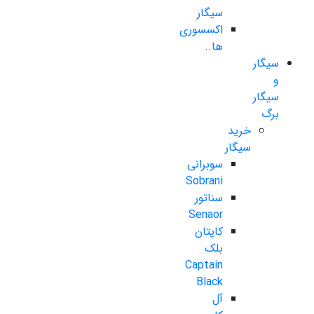
سیگار
اکسسوری
ها..
سیگار
و
سیگار
برگ
خرید
سیگار
سوبرانی
Sobrani
سناتور
Senaor
کاپتان
بلک
Captain
Black
آل