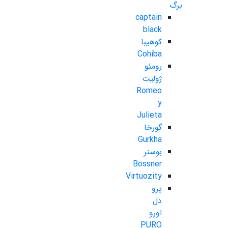
برگ
captain
black
کوهیبا
Cohiba
رومئو
ژولیت
Romeo
y
Julieta
گورخا
Gurkha
بوسنر
Bossner
Virtuozity
پرو
دل
اورو
PURO