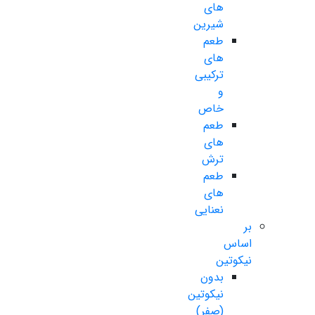
های
شیرین
طعم
های
ترکیبی
و
خاص
طعم
های
ترش
طعم
های
نعنایی
بر
اساس
نیکوتین
بدون
نیکوتین
(صفر)