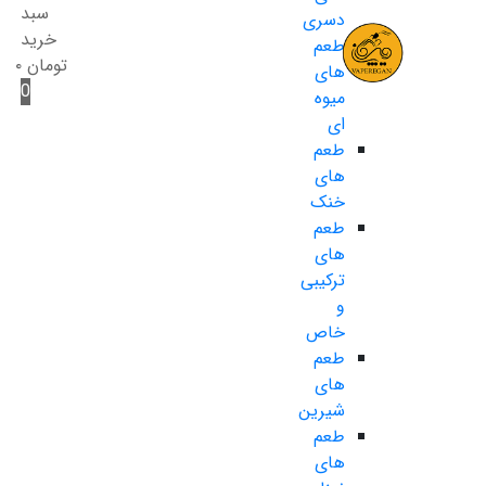
سبد
دسری
خرید
طعم
تومان
۰
های
0
میوه
ای
طعم
های
خنک
طعم
های
ترکیبی
و
خاص
طعم
های
شیرین
طعم
های