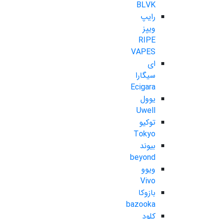
BLVK
رایپ
ویپز
RIPE
VAPES
ای
سیگارا
Ecigara
یوول
Uwell
توکیو
Tokyo
بیوند
beyond
ویوو
Vivo
بازوکا
bazooka
کلود