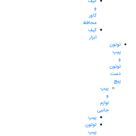
کیف
و
کاور
محافظ
کیف
ابزار
توتون
پیپ
و
توتون
دست
پیچ
پیپ
و
لوازم
جانبی
پیپ
توتون
پیپ