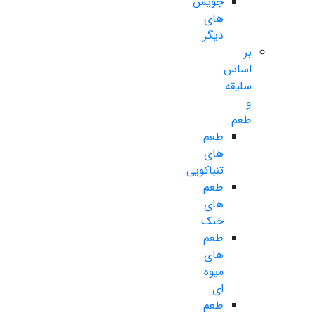
جویس
های
دیگر
بر
اساس
سلیقه
و
طعم
طعم
های
تنباکویی
طعم
های
خنک
طعم
های
میوه
ای
طعم