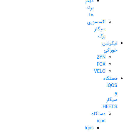
دیگر
برند
ها
اکسسوری
سیگار
برگ
نیکوتین
خوراکی
ZYN
FOX
VELO
دستگاه
IQOS
و
سیگار
HEETS
دستگاه
iqos
Iqos