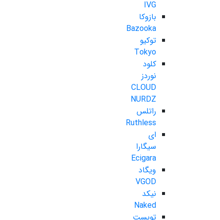
IVG
بازوکا
Bazooka
توکیو
Tokyo
کلود
نوردز
CLOUD
NURDZ
راتلس
Ruthless
ای
سیگارا
Ecigara
ویگاد
VGOD
نیکد
Naked
تویست