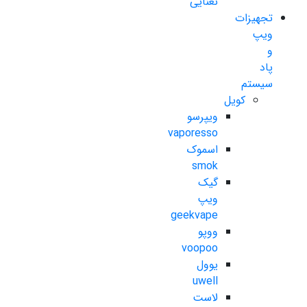
نعنایی
تجهیزات
ویپ
و
پاد
سیستم
کویل
ویپرسو
vaporesso
اسموک
smok
گیک
ویپ
geekvape
ووپو
voopoo
یوول
uwell
لاست