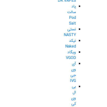
DR.VAPES
پاد
سالت
Pod
Salt
نستی
NASTY
نیکد
Naked
ویگاد
VGOD
آی
وی
جی
IVG
بی
ال
وی
کی