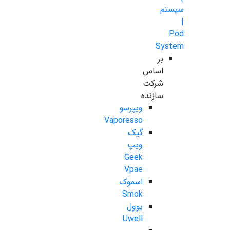
سیستم
|
Pod
System
بر
اساس
شرکت
سازنده
ویپرسو
Vaporesso
گیک
ویپ
Geek
Vpae
اسموک
Smok
یوول
Uwell