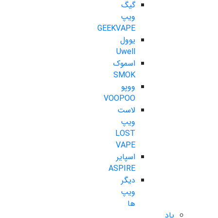
گیگ
ویپ
GEEKVAPE
یوول
Uwell
اسموک
SMOK
ووپو
VOOPOO
لاست
ویپ
LOST
VAPE
اسپایر
ASPIRE
دیگر
ویپ
ها
پاد