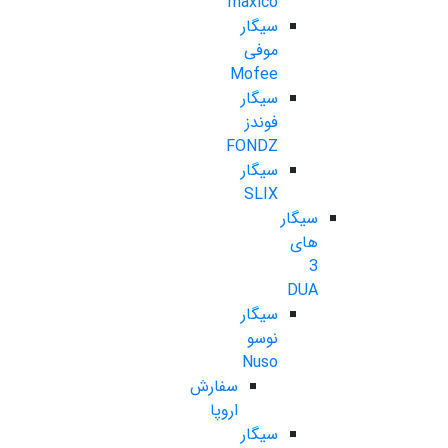
maxico
سیگار
موفی
Mofee
سیگار
فوندز
FONDZ
سیگار
SLIX
سیگار
های
3
DUA
سیگار
نوسو
Nuso
سفارش
اروپا
سیگار