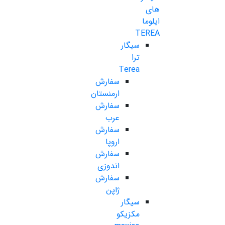
های
ایلوما
TEREA
سیگار
ترا
Terea
سفارش
ارمنستان
سفارش
عرب
سفارش
اروپا
سفارش
اندوزی
سفارش
ژاپن
سیگار
مکزیکو