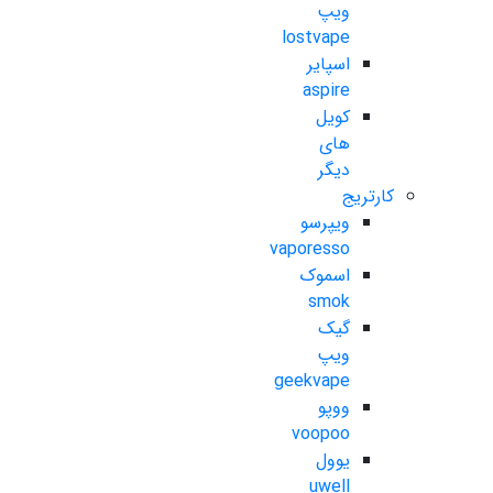
ویپ
lostvape
اسپایر
aspire
کویل
های
دیگر
کارتریج
ویپرسو
vaporesso
اسموک
smok
گیک
ویپ
geekvape
ووپو
voopoo
یوول
uwell