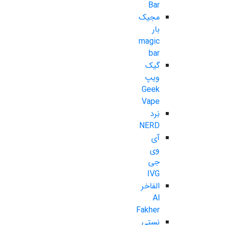
Bar
مجیک
بار
magic
bar
گیک
ویپ
Geek
Vape
نِرد
NERD
آی
وی
جی
IVG
الفاخر
Al
Fakher
نستی