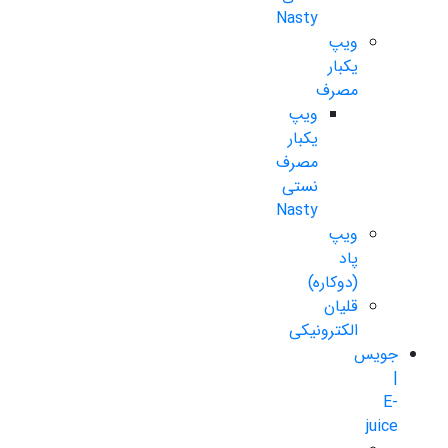
Nasty
ویپ
یکبار
مصرف
ویپ
یکبار
مصرف
نستی
Nasty
ویپ
پاد
(دوکاره)
قلیان
الکترونیکی
جویس
|
E-
juice