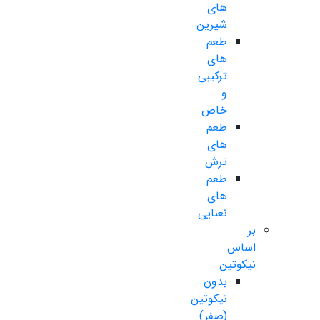
های
شیرین
طعم
های
ترکیبی
و
خاص
طعم
های
ترش
طعم
های
نعنایی
بر
اساس
نیکوتین
بدون
نیکوتین
(صفر)