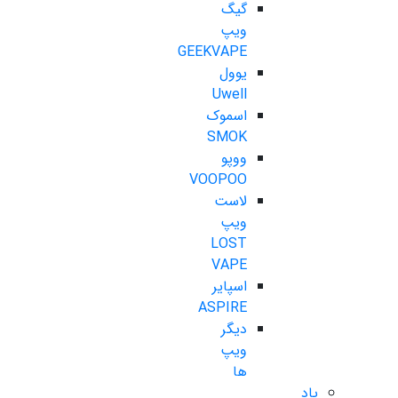
گیگ
ویپ
GEEKVAPE
یوول
Uwell
اسموک
SMOK
ووپو
VOOPOO
لاست
ویپ
LOST
VAPE
اسپایر
ASPIRE
دیگر
ویپ
ها
پاد