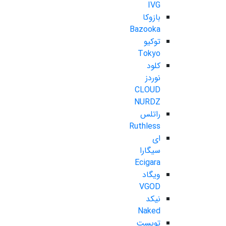
IVG
بازوکا
Bazooka
توکیو
Tokyo
کلود
نوردز
CLOUD
NURDZ
راتلس
Ruthless
ای
سیگارا
Ecigara
ویگاد
VGOD
نیکد
Naked
تویست