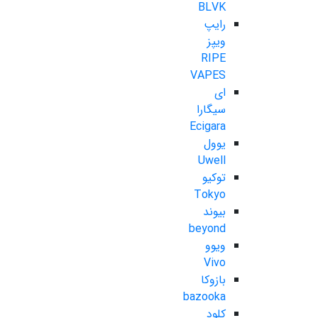
BLVK
رایپ
ویپز
RIPE
VAPES
ای
سیگارا
Ecigara
یوول
Uwell
توکیو
Tokyo
بیوند
beyond
ویوو
Vivo
بازوکا
bazooka
کلود