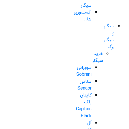
سیگار
اکسسوری
ها..
سیگار
و
سیگار
برگ
خرید
سیگار
سوبرانی
Sobrani
سناتور
Senaor
کاپتان
بلک
Captain
Black
آل