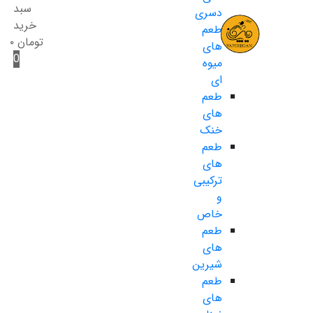
سبد
دسری
خرید
طعم
تومان
۰
های
0
میوه
ای
طعم
های
خنک
طعم
های
ترکیبی
و
خاص
طعم
های
شیرین
طعم
های