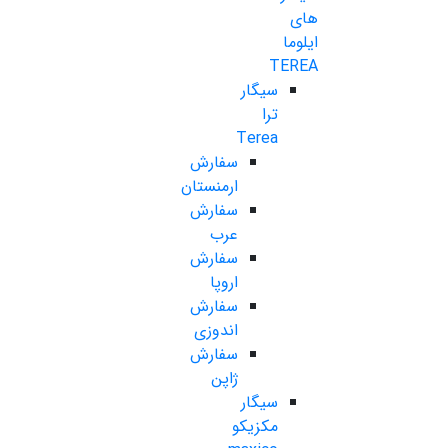
های
ایلوما
TEREA
سیگار
ترا
Terea
سفارش
ارمنستان
سفارش
عرب
سفارش
اروپا
سفارش
اندوزی
سفارش
ژاپن
سیگار
مکزیکو