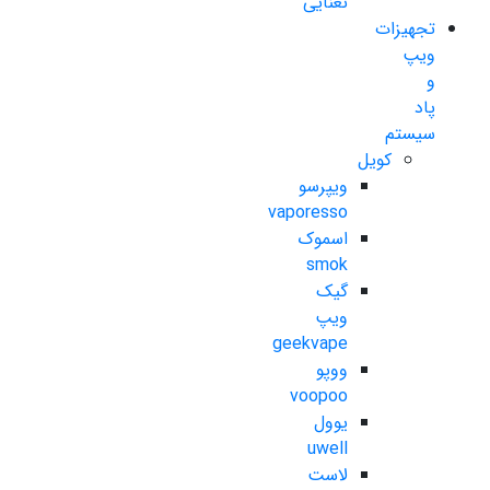
نعنایی
تجهیزات
ویپ
و
پاد
سیستم
کویل
ویپرسو
vaporesso
اسموک
smok
گیک
ویپ
geekvape
ووپو
voopoo
یوول
uwell
لاست