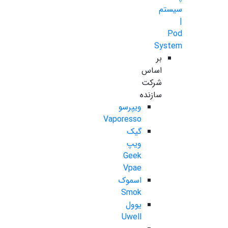
سیستم
|
Pod
System
بر
اساس
شرکت
سازنده
ویپرسو
Vaporesso
گیک
ویپ
Geek
Vpae
اسموک
Smok
یوول
Uwell