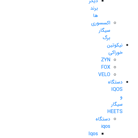
دیگر
برند
ها
اکسسوری
سیگار
برگ
نیکوتین
خوراکی
ZYN
FOX
VELO
دستگاه
IQOS
و
سیگار
HEETS
دستگاه
iqos
Iqos