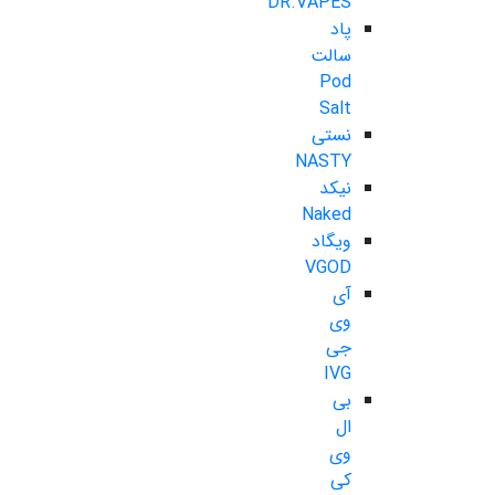
DR.VAPES
پاد
سالت
Pod
Salt
نستی
NASTY
نیکد
Naked
ویگاد
VGOD
آی
وی
جی
IVG
بی
ال
وی
کی