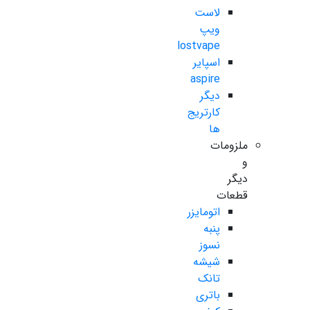
لاست
ویپ
lostvape
اسپایر
aspire
دیگر
کارتریج
ها
ملزومات
و
دیگر
قطعات
اتومایزر
پنبه
نسوز
شیشه
تانک
باتری