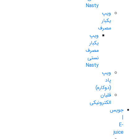
Nasty
ویپ
یکبار
مصرف
ویپ
یکبار
مصرف
نستی
Nasty
ویپ
پاد
(دوکاره)
قلیان
الکترونیکی
جویس
|
E-
juice