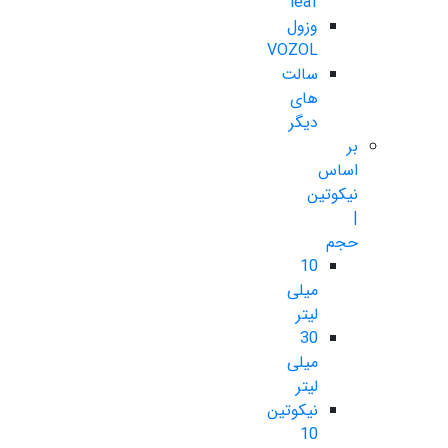
leaf
وزول
VOZOL
سالت
های
دیگر
بر
اساس
نیکوتین
|
حجم
10
میلی
لیتر
30
میلی
لیتر
نیکوتین
10