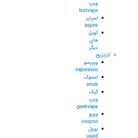
ویپ
lostvape
اسپایر
aspire
کویل
های
دیگر
کارتریج
ویپرسو
vaporesso
اسموک
smok
گیک
ویپ
geekvape
ووپو
voopoo
یوول
uwell