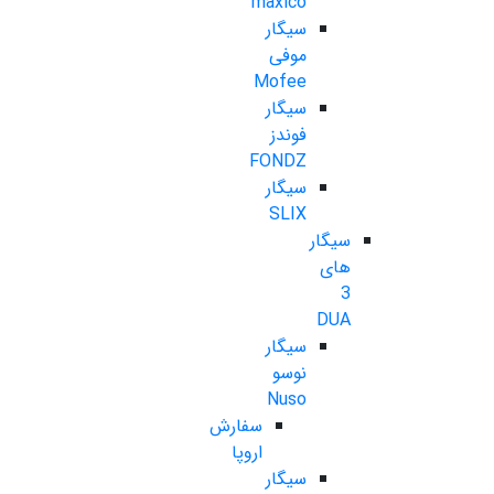
maxico
سیگار
موفی
Mofee
سیگار
فوندز
FONDZ
سیگار
SLIX
سیگار
های
3
DUA
سیگار
نوسو
Nuso
سفارش
اروپا
سیگار