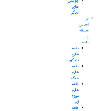
جویس
های
دیگر
بر
اساس
سلیقه
و
طعم
طعم
های
تنباکویی
طعم
های
خنک
طعم
های
میوه
ای
طعم