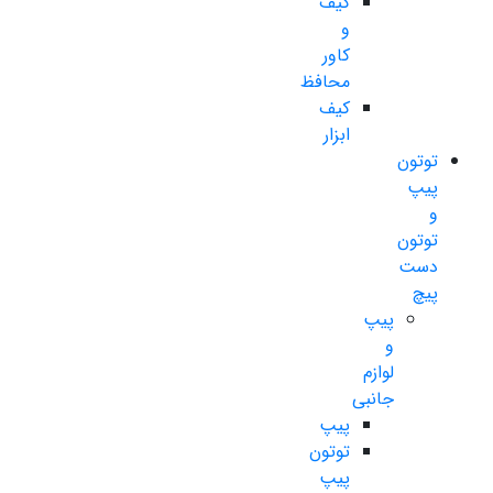
کیف
و
کاور
محافظ
کیف
ابزار
توتون
پیپ
و
توتون
دست
پیچ
پیپ
و
لوازم
جانبی
پیپ
توتون
پیپ