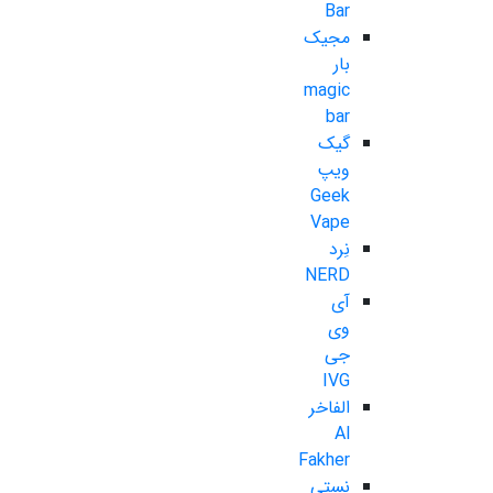
Bar
مجیک
بار
magic
bar
گیک
ویپ
Geek
Vape
نِرد
NERD
آی
وی
جی
IVG
الفاخر
Al
Fakher
نستی