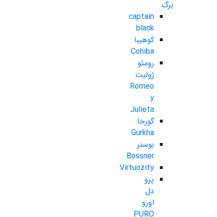
برگ
captain
black
کوهیبا
Cohiba
رومئو
ژولیت
Romeo
y
Julieta
گورخا
Gurkha
بوسنر
Bossner
Virtuozity
پرو
دل
اورو
PURO