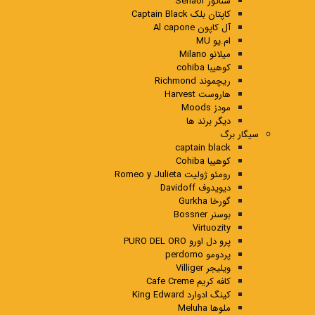
سناتور Senaor
کاپتان بلک Captain Black
آل کاپون Al capone
ام.یو MU
میلانو Milano
کوهیبا cohiba
ریچموند Richmond
هاروست Harvest
مودز Moods
دیگر برند ها
سیگار برگ
captain black
کوهیبا Cohiba
رومئو ژولیت Romeo y Julieta
دیویدوف Davidoff
گورخا Gurkha
بوسنر Bossner
Virtuozity
پرو دل اورو PURO DEL ORO
پردومو perdomo
ویلیجر Villiger
کافه کریم Cafe Creme
کینگ ادوارد King Edward
ملوها Meluha