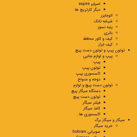
اسپایر aspire
دیگر کارتریج ها
اتومایزر
شیشه تانک
پنبه نسوز
باتری
کیف و کاور محافظ
کیف ابزار
توتون پیپ و توتون دست پیچ
پیپ و لوازم جانبی
پیپ
توتون پیپ
اکسسوری پیپ
دوخه و مدواخ
توتون دست پیچ و لوازم
دستگاه سیگار پیچ
توتون دست پیچ
فیلتر سیگار
کاغذ سیگار
اکسسوری ها..
سیگار و سیگار برگ
خرید سیگار
سوبرانی Sobrani