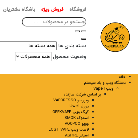
فروشگاه
فروش ویژه
باشگاه مشتریان
دسته بندی ها
وضعیت محصول
خانه
دستگاه ویپ و پاد سیستم
ویپ | Vape
بر اساس شرکت سازنده
ویپرسو VAPORESSO
یوول Uwell
گیگ ویپ GEEKVAPE
اسموک SMOK
ووپو VOOPOO
لاست ویپ LOST VAPE
اسپایر ASPIRE