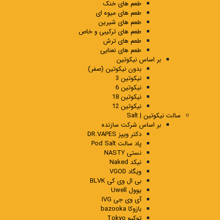
طعم های خنک
طعم های میوه ای
طعم های شیرین
طعم های ترکیبی و خاص
طعم های ترش
طعم های نعنایی
بر اساس نیکوتین
بدون نیکوتین (صفر)
نیکوتین 3
نیکوتین 6
نیکوتین 18
نیکوتین 12
سالت نیکوتین | Salt
بر اساس شرکت سازنده
دکتر ویپز DR.VAPES
پاد سالت Pod Salt
نستی NASTY
نیکد Naked
ویگاد VGOD
بی ال وی کی BLVK
یوول Uwell
آی وی جی IVG
بازوکا bazooka
توکیو Tokyo