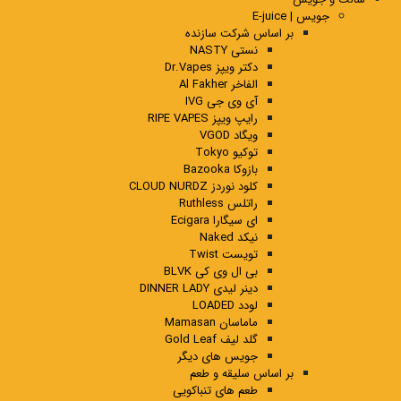
جویس | E-juice
بر اساس شرکت سازنده
نستی NASTY
دکتر ویپز Dr.Vapes
الفاخر Al Fakher
آی وی جی IVG
رایپ ویپز RIPE VAPES
ویگاد VGOD
توکیو Tokyo
بازوکا Bazooka
کلود نوردز CLOUD NURDZ
راتلس Ruthless
ای سیگارا Ecigara
نیکد Naked
تویست Twist
بی ال وی کی BLVK
دینر لیدی DINNER LADY
لودد LOADED
ماماسان Mamasan
گلد لیف Gold Leaf
جویس های دیگر
بر اساس سلیقه و طعم
طعم های تنباکویی