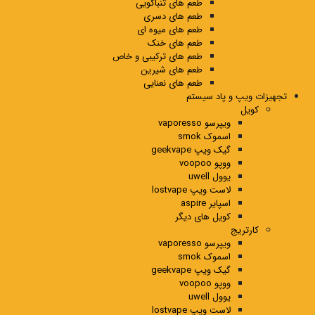
طعم های تنباکویی
طعم های دسری
طعم های میوه ای
طعم های خنک
طعم های ترکیبی و خاص
طعم های شیرین
طعم های نعنایی
تجهیزات ویپ و پاد سیستم
کویل
ویپرسو vaporesso
اسموک smok
گیک ویپ geekvape
ووپو voopoo
یوول uwell
لاست ویپ lostvape
اسپایر aspire
کویل های دیگر
کارتریج
ویپرسو vaporesso
اسموک smok
گیک ویپ geekvape
ووپو voopoo
یوول uwell
لاست ویپ lostvape