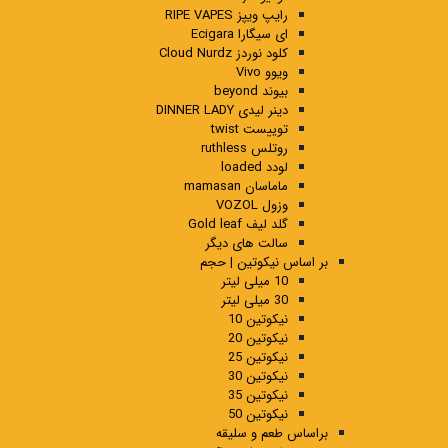
رایپ ویپز RIPE VAPES
ای سیگارا Ecigara
کلود نوردز Cloud Nurdz
ویوو Vivo
بیوند beyond
دینر لیدی DINNER LADY
توییست twist
روتلس ruthless
لودد loaded
ماماسان mamasan
وزول VOZOL
گلد لیف Gold leaf
سالت های دیگر
بر اساس نیکوتین | حجم
10 میلی لیتر
30 میلی لیتر
نیکوتین 10
نیکوتین 20
نیکوتین 25
نیکوتین 30
نیکوتین 35
نیکوتین 50
براساس طعم و سلیقه