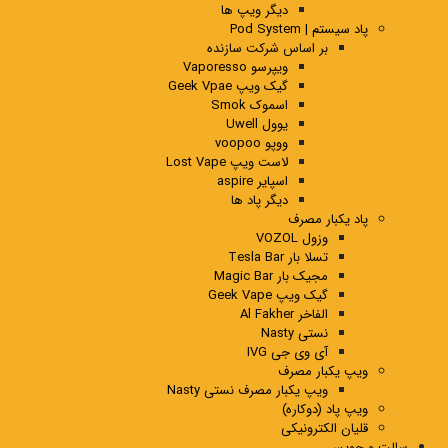
دیگر ویپ ها
پاد سیستم | Pod System
بر اساس شرکت سازنده
ویپرسو Vaporesso
گیک ویپ Geek Vpae
اسموک Smok
یوول Uwell
ووپو voopoo
لاست ویپ Lost Vape
اسپایر aspire
دیگر پاد ها
پاد یکبار مصرف
وزول VOZOL
تسلا بار Tesla Bar
مجیک بار Magic Bar
گیک ویپ Geek Vape
الفاخر Al Fakher
نستی Nasty
آی وی جی IVG
ویپ یکبار مصرف
ویپ یکبار مصرف نستی Nasty
ویپ پاد (دوکاره)
قلیان الکترونیکی
سالت و جویس