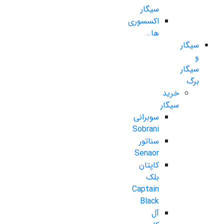
سیگار
اکسسوری
ها..
سیگار
و
سیگار
برگ
خرید
سیگار
سوبرانی
Sobrani
سناتور
Senaor
کاپتان
بلک
Captain
Black
آل