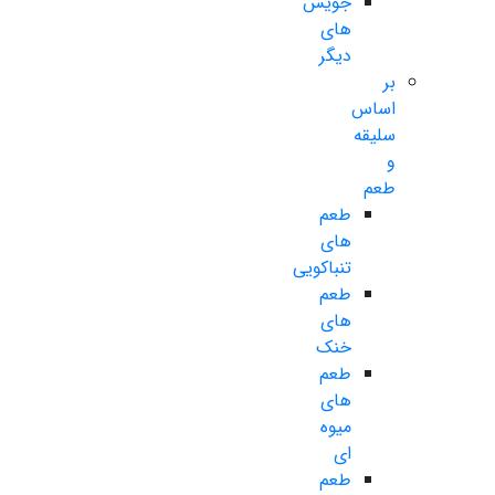
جویس
های
دیگر
بر
اساس
سلیقه
و
طعم
طعم
های
تنباکویی
طعم
های
خنک
طعم
های
میوه
ای
طعم