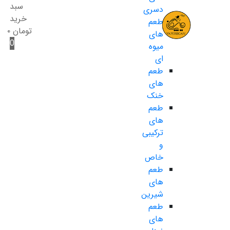
سبد
دسری
خرید
طعم
تومان
۰
های
0
میوه
ای
طعم
های
خنک
طعم
های
ترکیبی
و
خاص
طعم
های
شیرین
طعم
های