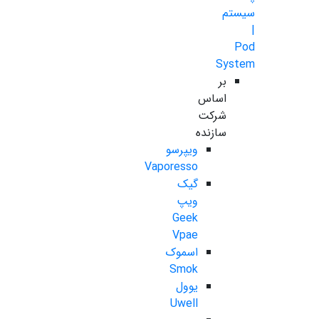
سیستم
|
Pod
System
بر
اساس
شرکت
سازنده
ویپرسو
Vaporesso
گیک
ویپ
Geek
Vpae
اسموک
Smok
یوول
Uwell