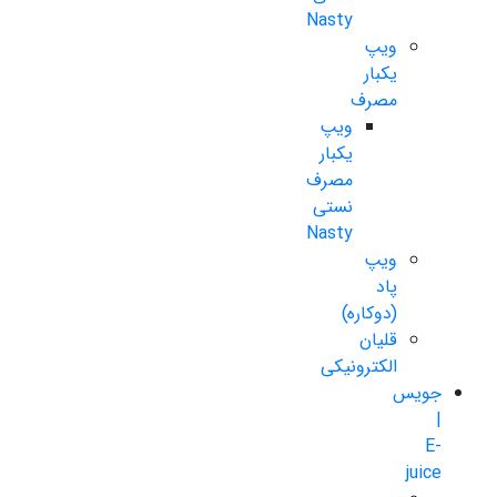
Nasty
ویپ
یکبار
مصرف
ویپ
یکبار
مصرف
نستی
Nasty
ویپ
پاد
(دوکاره)
قلیان
الکترونیکی
جویس
|
E-
juice