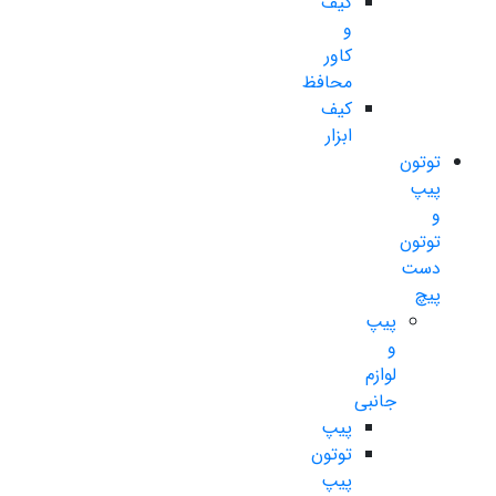
کیف
و
کاور
محافظ
کیف
ابزار
توتون
پیپ
و
توتون
دست
پیچ
پیپ
و
لوازم
جانبی
پیپ
توتون
پیپ