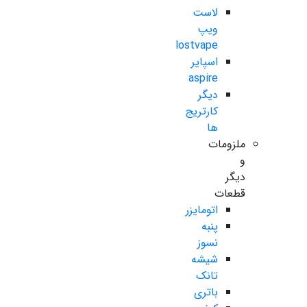
لاست
ویپ
lostvape
اسپایر
aspire
دیگر
کارتریج
ها
ملزومات
و
دیگر
قطعات
اتومایزر
پنبه
نسوز
شیشه
تانک
باتری