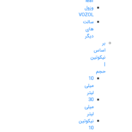
leaf
وزول
VOZOL
سالت
های
دیگر
بر
اساس
نیکوتین
|
حجم
10
میلی
لیتر
30
میلی
لیتر
نیکوتین
10