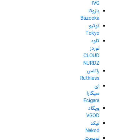
IVG
بازوکا
Bazooka
توکیو
Tokyo
کلود
نوردز
CLOUD
NURDZ
راتلس
Ruthless
ای
سیگارا
Ecigara
ویگاد
VGOD
نیکد
Naked
تویست