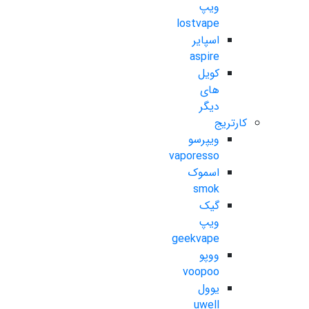
ویپ
lostvape
اسپایر
aspire
کویل
های
دیگر
کارتریج
ویپرسو
vaporesso
اسموک
smok
گیک
ویپ
geekvape
ووپو
voopoo
یوول
uwell