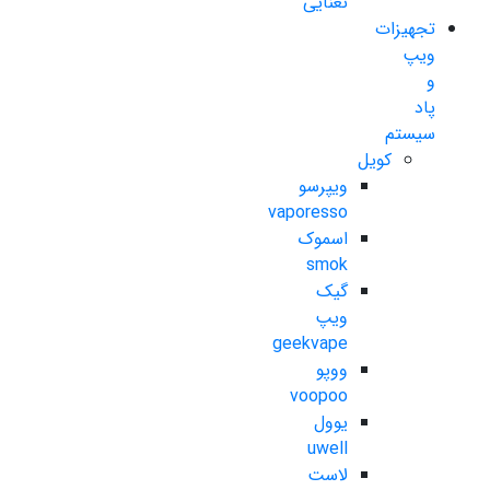
نعنایی
تجهیزات
ویپ
و
پاد
سیستم
کویل
ویپرسو
vaporesso
اسموک
smok
گیک
ویپ
geekvape
ووپو
voopoo
یوول
uwell
لاست