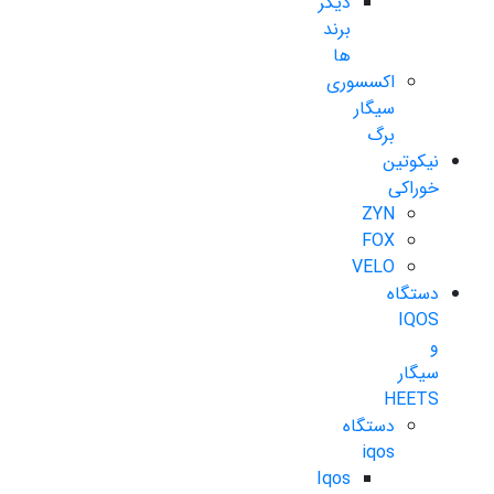
دیگر
برند
ها
اکسسوری
سیگار
برگ
نیکوتین
خوراکی
ZYN
FOX
VELO
دستگاه
IQOS
و
سیگار
HEETS
دستگاه
iqos
Iqos