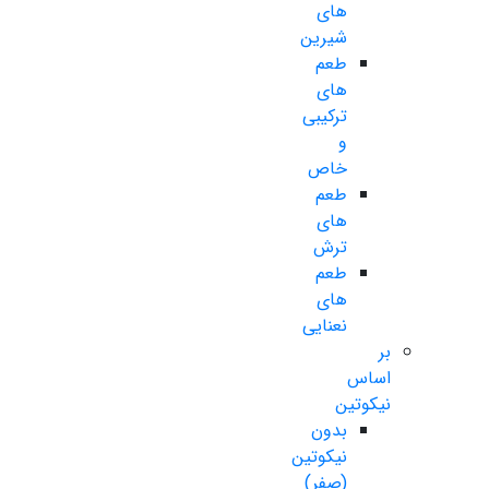
های
شیرین
طعم
های
ترکیبی
و
خاص
طعم
های
ترش
طعم
های
نعنایی
بر
اساس
نیکوتین
بدون
نیکوتین
(صفر)