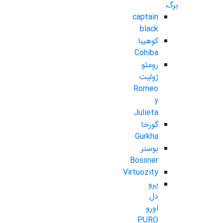
برگ
captain
black
کوهیبا
Cohiba
رومئو
ژولیت
Romeo
y
Julieta
گورخا
Gurkha
بوسنر
Bossner
Virtuozity
پرو
دل
اورو
PURO