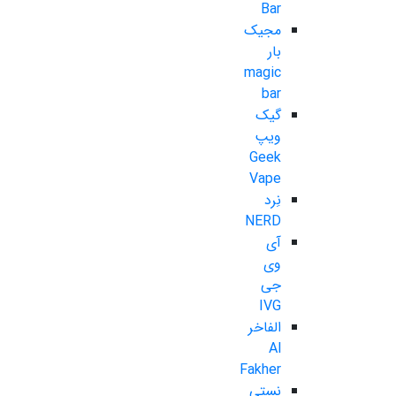
Bar
مجیک
بار
magic
bar
گیک
ویپ
Geek
Vape
نِرد
NERD
آی
وی
جی
IVG
الفاخر
Al
Fakher
نستی