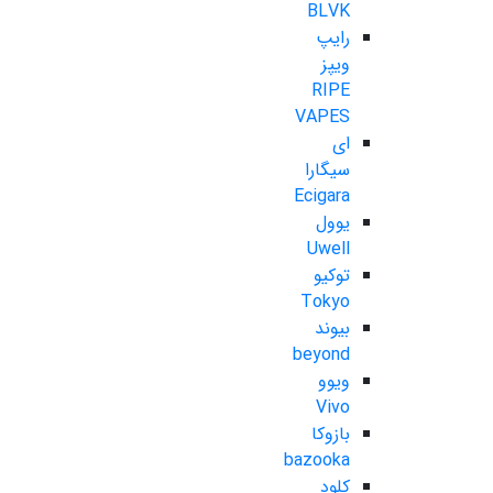
BLVK
رایپ
ویپز
RIPE
VAPES
ای
سیگارا
Ecigara
یوول
Uwell
توکیو
Tokyo
بیوند
beyond
ویوو
Vivo
بازوکا
bazooka
کلود