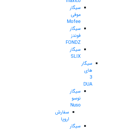
maxico
سیگار
موفی
Mofee
سیگار
فوندز
FONDZ
سیگار
SLIX
سیگار
های
3
DUA
سیگار
نوسو
Nuso
سفارش
اروپا
سیگار