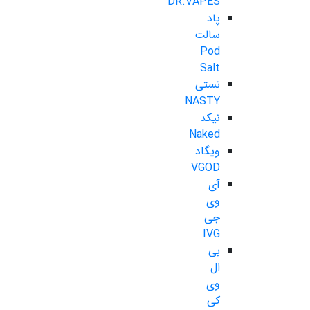
DR.VAPES
پاد
سالت
Pod
Salt
نستی
NASTY
نیکد
Naked
ویگاد
VGOD
آی
وی
جی
IVG
بی
ال
وی
کی