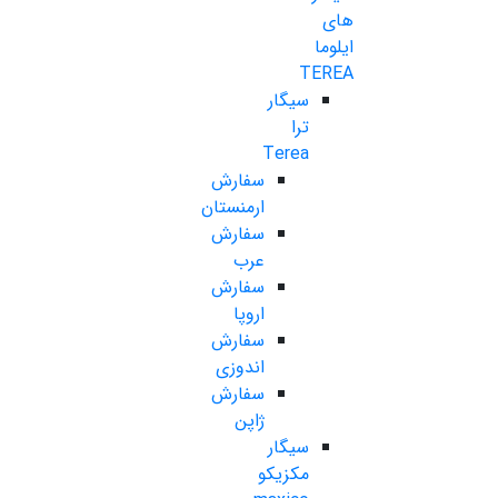
های
ایلوما
TEREA
سیگار
ترا
Terea
سفارش
ارمنستان
سفارش
عرب
سفارش
اروپا
سفارش
اندوزی
سفارش
ژاپن
سیگار
مکزیکو