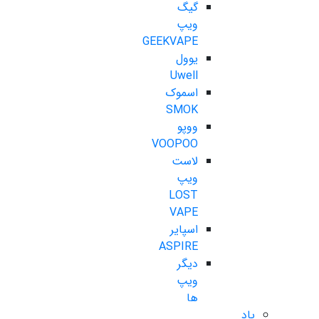
گیگ
ویپ
GEEKVAPE
یوول
Uwell
اسموک
SMOK
ووپو
VOOPOO
لاست
ویپ
LOST
VAPE
اسپایر
ASPIRE
دیگر
ویپ
ها
پاد