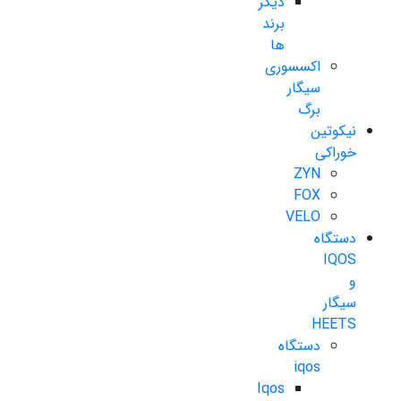
دیگر
برند
ها
اکسسوری
سیگار
برگ
نیکوتین
خوراکی
ZYN
FOX
VELO
دستگاه
IQOS
و
سیگار
HEETS
دستگاه
iqos
Iqos