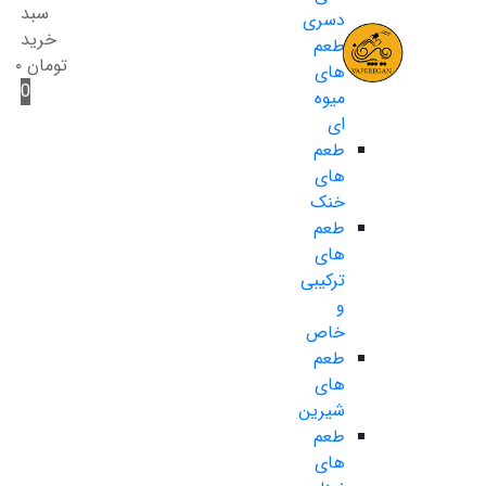
سبد
دسری
خرید
طعم
تومان
۰
های
0
میوه
ای
طعم
های
خنک
طعم
های
ترکیبی
و
خاص
طعم
های
شیرین
طعم
های