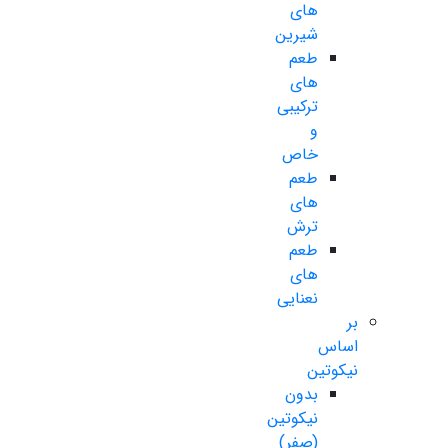
های
شیرین
طعم
های
ترکیبی
و
خاص
طعم
های
ترش
طعم
های
نعنایی
بر
اساس
نیکوتین
بدون
نیکوتین
(صفر)