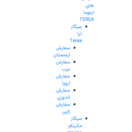
های
ایلوما
TEREA
سیگار
ترا
Terea
سفارش
ارمنستان
سفارش
عرب
سفارش
اروپا
سفارش
اندوزی
سفارش
ژاپن
سیگار
مکزیکو