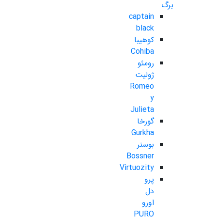
برگ
captain
black
کوهیبا
Cohiba
رومئو
ژولیت
Romeo
y
Julieta
گورخا
Gurkha
بوسنر
Bossner
Virtuozity
پرو
دل
اورو
PURO