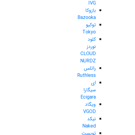
IVG
بازوکا
Bazooka
توکیو
Tokyo
کلود
نوردز
CLOUD
NURDZ
راتلس
Ruthless
ای
سیگارا
Ecigara
ویگاد
VGOD
نیکد
Naked
تویست