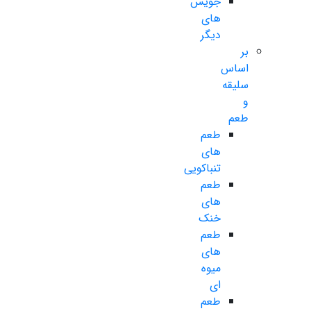
جویس
های
دیگر
بر
اساس
سلیقه
و
طعم
طعم
های
تنباکویی
طعم
های
خنک
طعم
های
میوه
ای
طعم