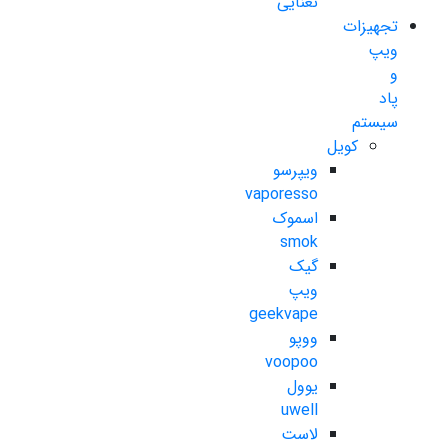
نعنایی
تجهیزات
ویپ
و
پاد
سیستم
کویل
ویپرسو
vaporesso
اسموک
smok
گیک
ویپ
geekvape
ووپو
voopoo
یوول
uwell
لاست