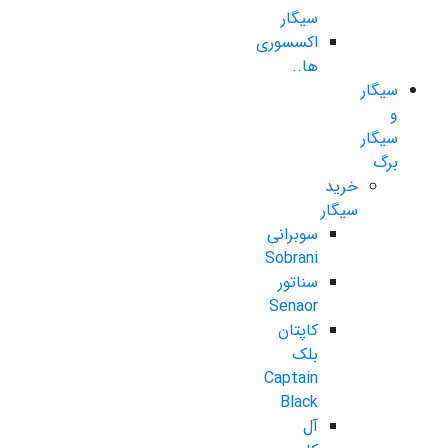
سیگار
اکسسوری
ها..
سیگار
و
سیگار
برگ
خرید
سیگار
سوبرانی
Sobrani
سناتور
Senaor
کاپتان
بلک
Captain
Black
آل