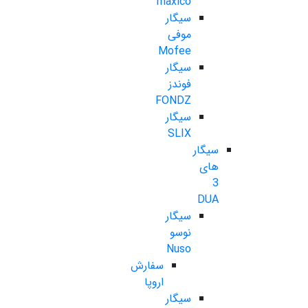
maxico
سیگار
موفی
Mofee
سیگار
فوندز
FONDZ
سیگار
SLIX
سیگار
های
3
DUA
سیگار
نوسو
Nuso
سفارش
اروپا
سیگار