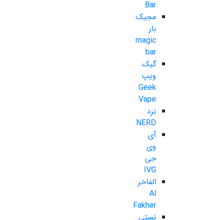
Bar
مجیک
بار
magic
bar
گیک
ویپ
Geek
Vape
نِرد
NERD
آی
وی
جی
IVG
الفاخر
Al
Fakher
نستی