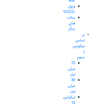
leaf
وزول
VOZOL
سالت
های
دیگر
بر
اساس
نیکوتین
|
حجم
10
میلی
لیتر
30
میلی
لیتر
نیکوتین
10