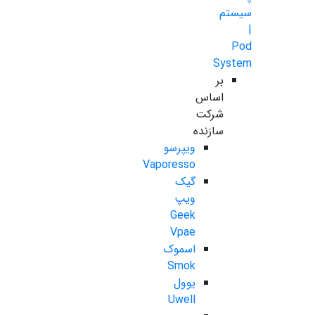
سیستم
|
Pod
System
بر
اساس
شرکت
سازنده
ویپرسو
Vaporesso
گیک
ویپ
Geek
Vpae
اسموک
Smok
یوول
Uwell