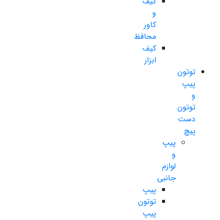
کیف
و
کاور
محافظ
کیف
ابزار
توتون
پیپ
و
توتون
دست
پیچ
پیپ
و
لوازم
جانبی
پیپ
توتون
پیپ