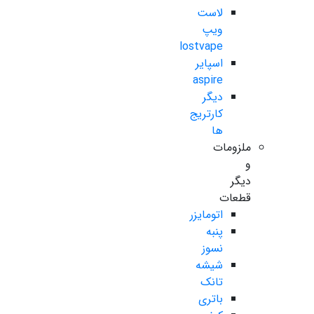
لاست
ویپ
lostvape
اسپایر
aspire
دیگر
کارتریج
ها
ملزومات
و
دیگر
قطعات
اتومایزر
پنبه
نسوز
شیشه
تانک
باتری