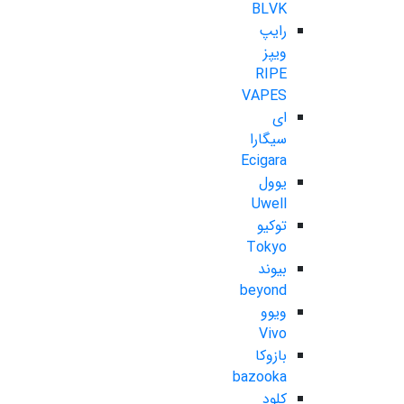
BLVK
رایپ
ویپز
RIPE
VAPES
ای
سیگارا
Ecigara
یوول
Uwell
توکیو
Tokyo
بیوند
beyond
ویوو
Vivo
بازوکا
bazooka
کلود