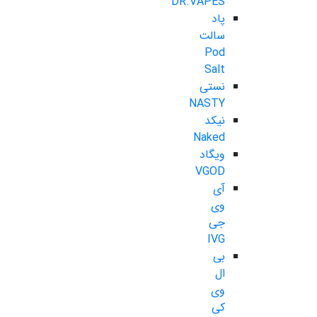
DR.VAPES
پاد
سالت
Pod
Salt
نستی
NASTY
نیکد
Naked
ویگاد
VGOD
آی
وی
جی
IVG
بی
ال
وی
کی