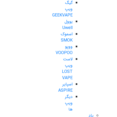
گیگ
ویپ
GEEKVAPE
یوول
Uwell
اسموک
SMOK
ووپو
VOOPOO
لاست
ویپ
LOST
VAPE
اسپایر
ASPIRE
دیگر
ویپ
ها
پاد