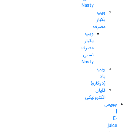
Nasty
ویپ
یکبار
مصرف
ویپ
یکبار
مصرف
نستی
Nasty
ویپ
پاد
(دوکاره)
قلیان
الکترونیکی
جویس
|
E-
juice