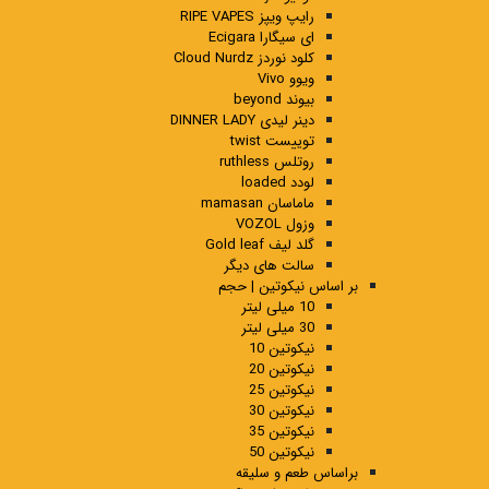
رایپ ویپز RIPE VAPES
ای سیگارا Ecigara
کلود نوردز Cloud Nurdz
ویوو Vivo
بیوند beyond
دینر لیدی DINNER LADY
توییست twist
روتلس ruthless
لودد loaded
ماماسان mamasan
وزول VOZOL
گلد لیف Gold leaf
سالت های دیگر
بر اساس نیکوتین | حجم
10 میلی لیتر
30 میلی لیتر
نیکوتین 10
نیکوتین 20
نیکوتین 25
نیکوتین 30
نیکوتین 35
نیکوتین 50
براساس طعم و سلیقه