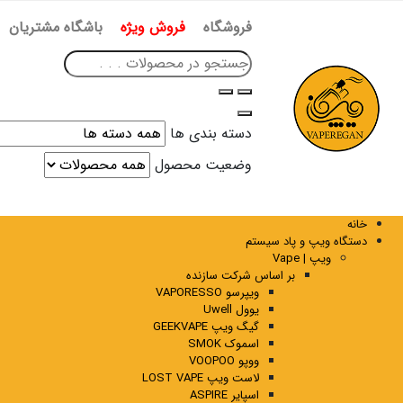
فروشگاه
فروش ویژه
باشگاه مشتریان
دسته بندی ها
وضعیت محصول
خانه
دستگاه ویپ و پاد سیستم
ویپ | Vape
بر اساس شرکت سازنده
ویپرسو VAPORESSO
یوول Uwell
گیگ ویپ GEEKVAPE
اسموک SMOK
ووپو VOOPOO
لاست ویپ LOST VAPE
اسپایر ASPIRE