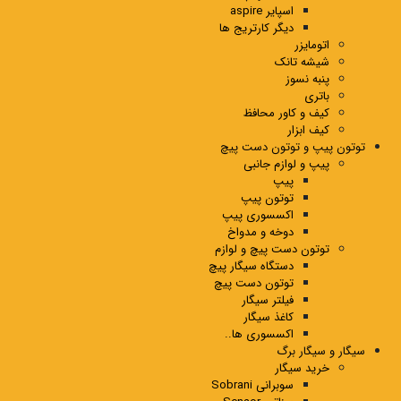
اسپایر aspire
دیگر کارتریج ها
اتومایزر
شیشه تانک
پنبه نسوز
باتری
کیف و کاور محافظ
کیف ابزار
توتون پیپ و توتون دست پیچ
پیپ و لوازم جانبی
پیپ
توتون پیپ
اکسسوری پیپ
دوخه و مدواخ
توتون دست پیچ و لوازم
دستگاه سیگار پیچ
توتون دست پیچ
فیلتر سیگار
کاغذ سیگار
اکسسوری ها..
سیگار و سیگار برگ
خرید سیگار
سوبرانی Sobrani