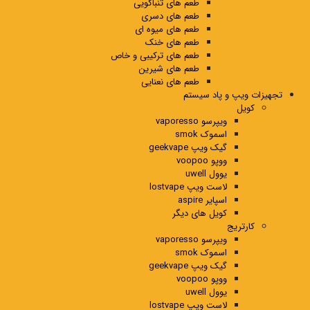
طعم های تنباکویی
طعم های دسری
طعم های میوه ای
طعم های خنک
طعم های ترکیبی و خاص
طعم های شیرین
طعم های نعنایی
تجهیزات ویپ و پاد سیستم
کویل
ویپرسو vaporesso
اسموک smok
گیک ویپ geekvape
ووپو voopoo
یوول uwell
لاست ویپ lostvape
اسپایر aspire
کویل های دیگر
کارتریج
ویپرسو vaporesso
اسموک smok
گیک ویپ geekvape
ووپو voopoo
یوول uwell
لاست ویپ lostvape