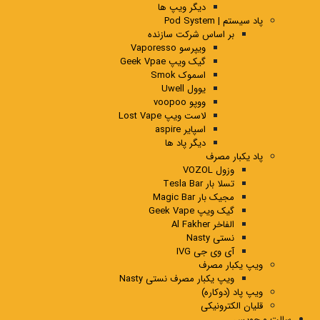
دیگر ویپ ها
پاد سیستم | Pod System
بر اساس شرکت سازنده
ویپرسو Vaporesso
گیک ویپ Geek Vpae
اسموک Smok
یوول Uwell
ووپو voopoo
لاست ویپ Lost Vape
اسپایر aspire
دیگر پاد ها
پاد یکبار مصرف
وزول VOZOL
تسلا بار Tesla Bar
مجیک بار Magic Bar
گیک ویپ Geek Vape
الفاخر Al Fakher
نستی Nasty
آی وی جی IVG
ویپ یکبار مصرف
ویپ یکبار مصرف نستی Nasty
ویپ پاد (دوکاره)
قلیان الکترونیکی
سالت و جویس