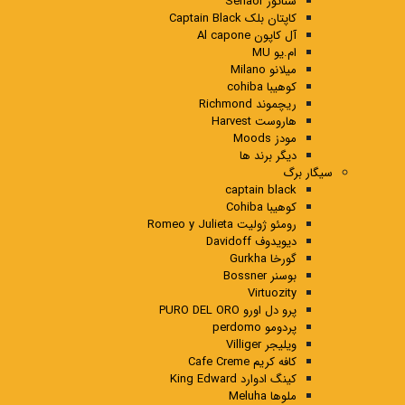
سناتور Senaor
کاپتان بلک Captain Black
آل کاپون Al capone
ام.یو MU
میلانو Milano
کوهیبا cohiba
ریچموند Richmond
هاروست Harvest
مودز Moods
دیگر برند ها
سیگار برگ
captain black
کوهیبا Cohiba
رومئو ژولیت Romeo y Julieta
دیویدوف Davidoff
گورخا Gurkha
بوسنر Bossner
Virtuozity
پرو دل اورو PURO DEL ORO
پردومو perdomo
ویلیجر Villiger
کافه کریم Cafe Creme
کینگ ادوارد King Edward
ملوها Meluha