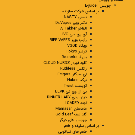
جویس | E-juice
بر اساس شرکت سازنده
نستی NASTY
دکتر ویپز Dr.Vapes
الفاخر Al Fakher
آی وی جی IVG
رایپ ویپز RIPE VAPES
ویگاد VGOD
توکیو Tokyo
بازوکا Bazooka
کلود نوردز CLOUD NURDZ
راتلس Ruthless
ای سیگارا Ecigara
نیکد Naked
تویست Twist
بی ال وی کی BLVK
دینر لیدی DINNER LADY
لودد LOADED
ماماسان Mamasan
گلد لیف Gold Leaf
جویس های دیگر
بر اساس سلیقه و طعم
طعم های تنباکویی