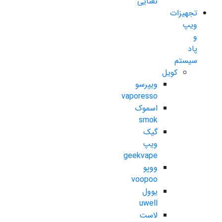
نعنایی
تجهیزات
ویپ
و
پاد
سیستم
کویل
ویپرسو
vaporesso
اسموک
smok
گیک
ویپ
geekvape
ووپو
voopoo
یوول
uwell
لاست