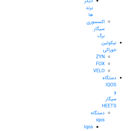
دیگر
برند
ها
اکسسوری
سیگار
برگ
نیکوتین
خوراکی
ZYN
FOX
VELO
دستگاه
IQOS
و
سیگار
HEETS
دستگاه
iqos
Iqos