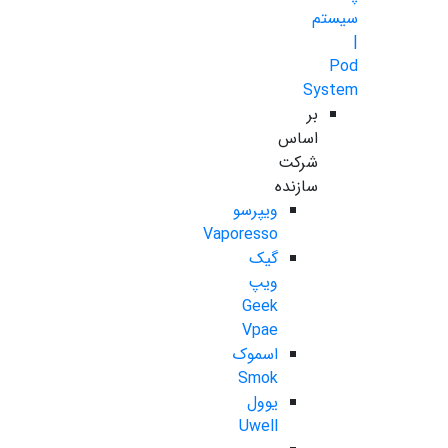
سیستم
|
Pod
System
بر
اساس
شرکت
سازنده
ویپرسو
Vaporesso
گیک
ویپ
Geek
Vpae
اسموک
Smok
یوول
Uwell