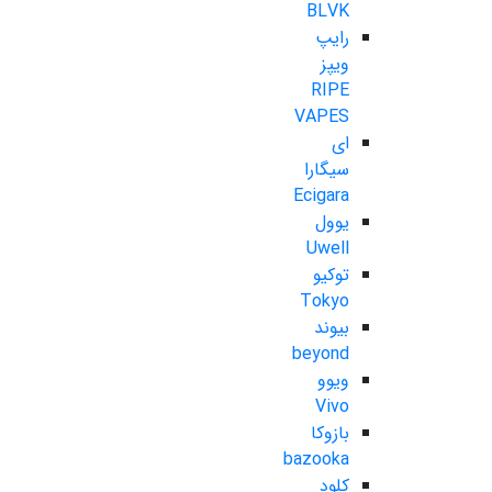
BLVK
رایپ
ویپز
RIPE
VAPES
ای
سیگارا
Ecigara
یوول
Uwell
توکیو
Tokyo
بیوند
beyond
ویوو
Vivo
بازوکا
bazooka
کلود