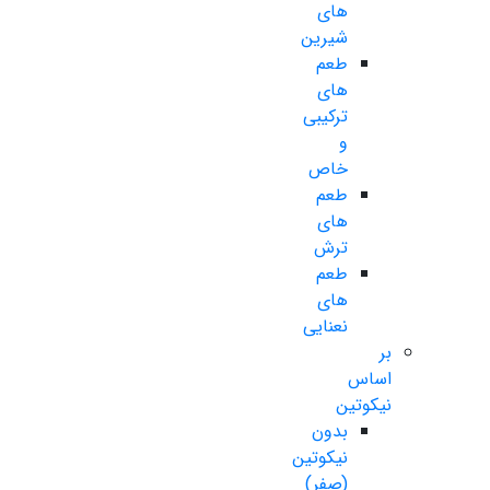
های
شیرین
طعم
های
ترکیبی
و
خاص
طعم
های
ترش
طعم
های
نعنایی
بر
اساس
نیکوتین
بدون
نیکوتین
(صفر)