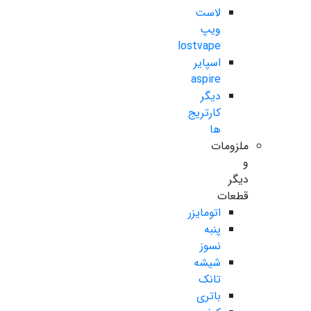
لاست
ویپ
lostvape
اسپایر
aspire
دیگر
کارتریج
ها
ملزومات
و
دیگر
قطعات
اتومایزر
پنبه
نسوز
شیشه
تانک
باتری