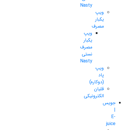
Nasty
ویپ
یکبار
مصرف
ویپ
یکبار
مصرف
نستی
Nasty
ویپ
پاد
(دوکاره)
قلیان
الکترونیکی
جویس
|
E-
juice