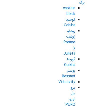
برگ
captain
black
کوهیبا
Cohiba
رومئو
ژولیت
Romeo
y
Julieta
گورخا
Gurkha
بوسنر
Bossner
Virtuozity
پرو
دل
اورو
PURO