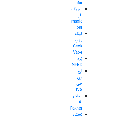
Bar
مجیک
بار
magic
bar
گیک
ویپ
Geek
Vape
نِرد
NERD
آی
وی
جی
IVG
الفاخر
Al
Fakher
نستی