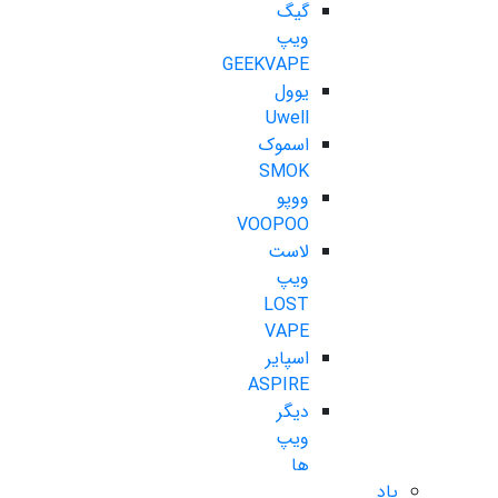
گیگ
ویپ
GEEKVAPE
یوول
Uwell
اسموک
SMOK
ووپو
VOOPOO
لاست
ویپ
LOST
VAPE
اسپایر
ASPIRE
دیگر
ویپ
ها
پاد