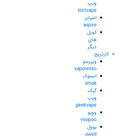
ویپ
lostvape
اسپایر
aspire
کویل
های
دیگر
کارتریج
ویپرسو
vaporesso
اسموک
smok
گیک
ویپ
geekvape
ووپو
voopoo
یوول
uwell