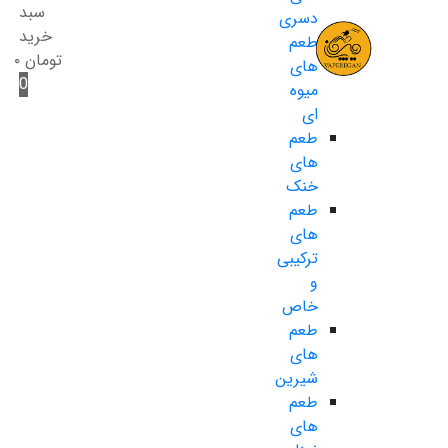
سبد
دسری
خرید
طعم
تومان
۰
های
0
میوه
ای
طعم
های
خنک
طعم
های
ترکیبی
و
خاص
طعم
های
شیرین
طعم
های