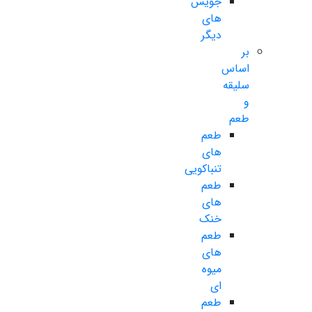
جویس
های
دیگر
بر
اساس
سلیقه
و
طعم
طعم
های
تنباکویی
طعم
های
خنک
طعم
های
میوه
ای
طعم