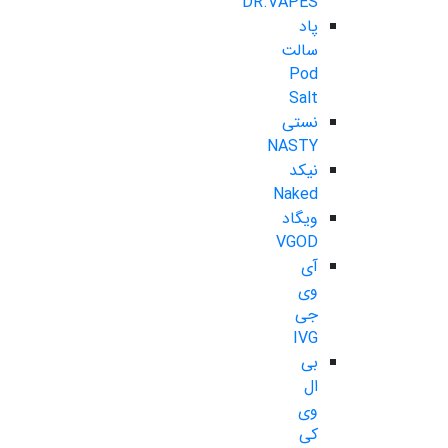
DR.VAPES
پاد
سالت
Pod
Salt
نستی
NASTY
نیکد
Naked
ویگاد
VGOD
آی
وی
جی
IVG
بی
ال
وی
کی