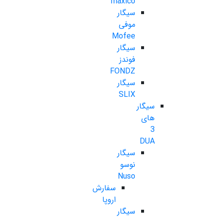
maxico
سیگار
موفی
Mofee
سیگار
فوندز
FONDZ
سیگار
SLIX
سیگار
های
3
DUA
سیگار
نوسو
Nuso
سفارش
اروپا
سیگار