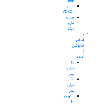
leaf
وزول
VOZOL
سالت
های
دیگر
بر
اساس
نیکوتین
|
حجم
10
میلی
لیتر
30
میلی
لیتر
نیکوتین
10