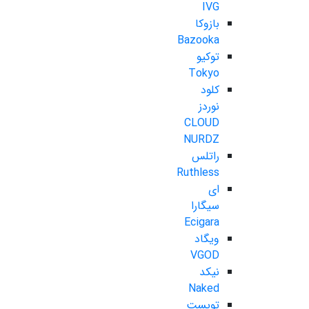
IVG
بازوکا
Bazooka
توکیو
Tokyo
کلود
نوردز
CLOUD
NURDZ
راتلس
Ruthless
ای
سیگارا
Ecigara
ویگاد
VGOD
نیکد
Naked
تویست