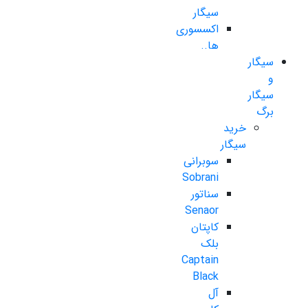
سیگار
اکسسوری
ها..
سیگار
و
سیگار
برگ
خرید
سیگار
سوبرانی
Sobrani
سناتور
Senaor
کاپتان
بلک
Captain
Black
آل