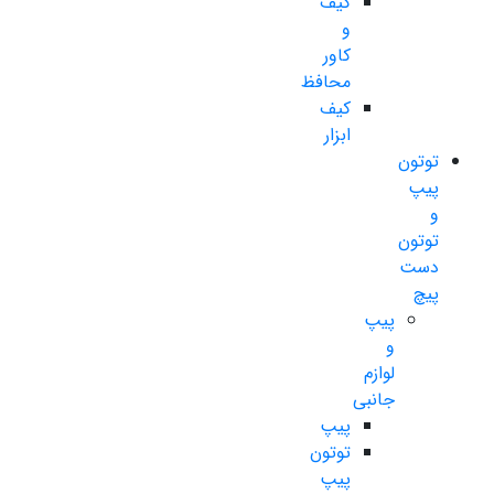
کیف
و
کاور
محافظ
کیف
ابزار
توتون
پیپ
و
توتون
دست
پیچ
پیپ
و
لوازم
جانبی
پیپ
توتون
پیپ