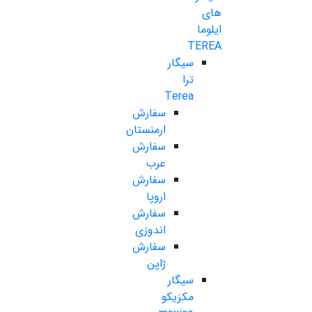
های
ایلوما
TEREA
سیگار
ترا
Terea
سفارش
ارمنستان
سفارش
عرب
سفارش
اروپا
سفارش
اندوزی
سفارش
ژاپن
سیگار
مکزیکو