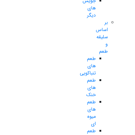
جویس
های
دیگر
بر
اساس
سلیقه
و
طعم
طعم
های
تنباکویی
طعم
های
خنک
طعم
های
میوه
ای
طعم