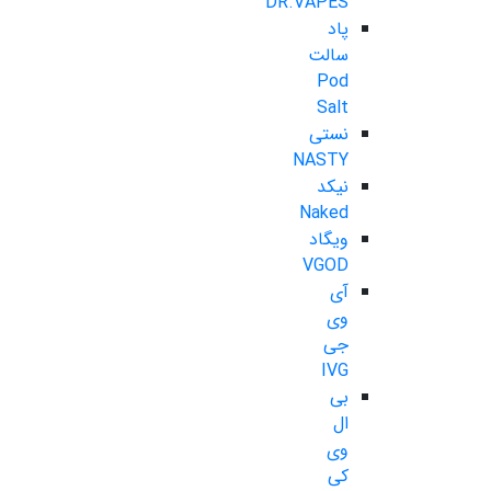
DR.VAPES
پاد
سالت
Pod
Salt
نستی
NASTY
نیکد
Naked
ویگاد
VGOD
آی
وی
جی
IVG
بی
ال
وی
کی