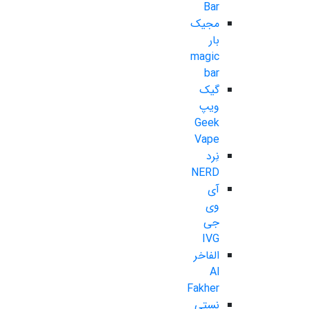
Bar
مجیک
بار
magic
bar
گیک
ویپ
Geek
Vape
نِرد
NERD
آی
وی
جی
IVG
الفاخر
Al
Fakher
نستی