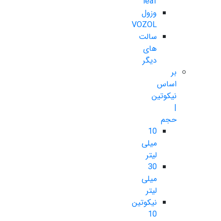
leaf
وزول
VOZOL
سالت
های
دیگر
بر
اساس
نیکوتین
|
حجم
10
میلی
لیتر
30
میلی
لیتر
نیکوتین
10