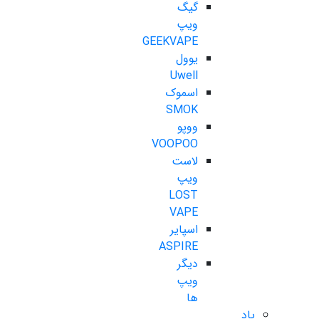
گیگ
ویپ
GEEKVAPE
یوول
Uwell
اسموک
SMOK
ووپو
VOOPOO
لاست
ویپ
LOST
VAPE
اسپایر
ASPIRE
دیگر
ویپ
ها
پاد