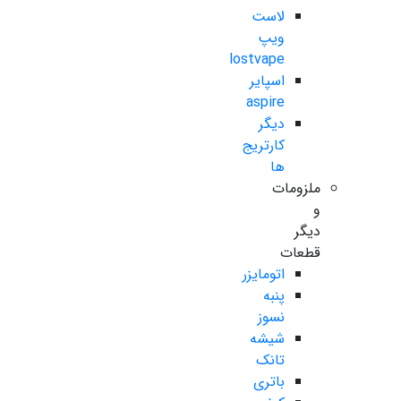
لاست
ویپ
lostvape
اسپایر
aspire
دیگر
کارتریج
ها
ملزومات
و
دیگر
قطعات
اتومایزر
پنبه
نسوز
شیشه
تانک
باتری