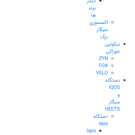
دیگر
برند
ها
اکسسوری
سیگار
برگ
نیکوتین
خوراکی
ZYN
FOX
VELO
دستگاه
IQOS
و
سیگار
HEETS
دستگاه
iqos
Iqos