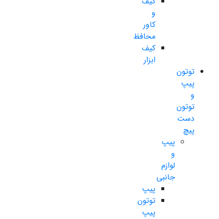
کیف
و
کاور
محافظ
کیف
ابزار
توتون
پیپ
و
توتون
دست
پیچ
پیپ
و
لوازم
جانبی
پیپ
توتون
پیپ