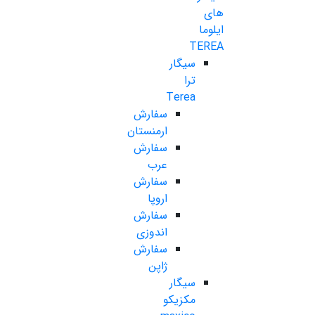
های
ایلوما
TEREA
سیگار
ترا
Terea
سفارش
ارمنستان
سفارش
عرب
سفارش
اروپا
سفارش
اندوزی
سفارش
ژاپن
سیگار
مکزیکو