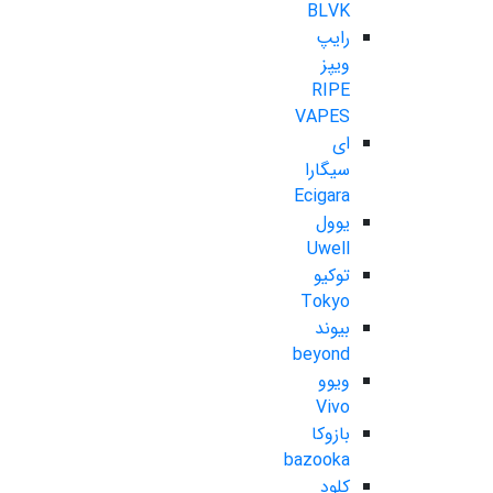
BLVK
رایپ
ویپز
RIPE
VAPES
ای
سیگارا
Ecigara
یوول
Uwell
توکیو
Tokyo
بیوند
beyond
ویوو
Vivo
بازوکا
bazooka
کلود