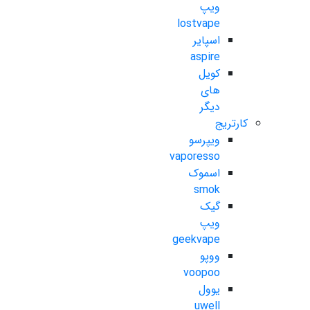
ویپ
lostvape
اسپایر
aspire
کویل
های
دیگر
کارتریج
ویپرسو
vaporesso
اسموک
smok
گیک
ویپ
geekvape
ووپو
voopoo
یوول
uwell