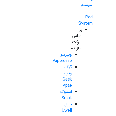
سیستم
|
Pod
System
بر
اساس
شرکت
سازنده
ویپرسو
Vaporesso
گیک
ویپ
Geek
Vpae
اسموک
Smok
یوول
Uwell