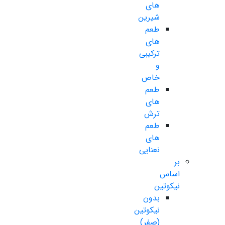
های
شیرین
طعم
های
ترکیبی
و
خاص
طعم
های
ترش
طعم
های
نعنایی
بر
اساس
نیکوتین
بدون
نیکوتین
(صفر)