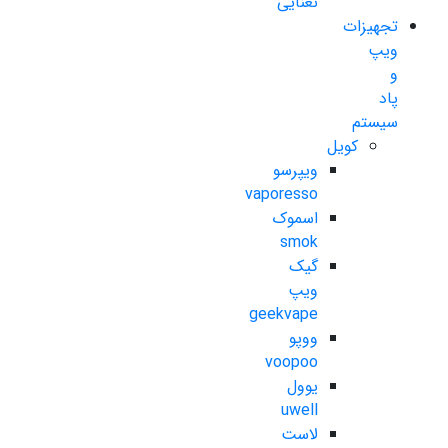
نعنایی
تجهیزات
ویپ
و
پاد
سیستم
کویل
ویپرسو
vaporesso
اسموک
smok
گیک
ویپ
geekvape
ووپو
voopoo
یوول
uwell
لاست