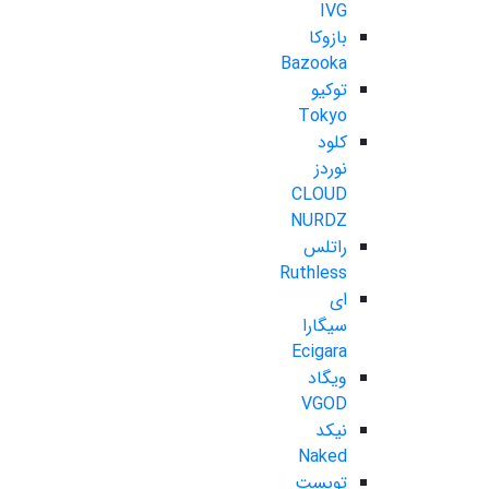
IVG
بازوکا
Bazooka
توکیو
Tokyo
کلود
نوردز
CLOUD
NURDZ
راتلس
Ruthless
ای
سیگارا
Ecigara
ویگاد
VGOD
نیکد
Naked
تویست