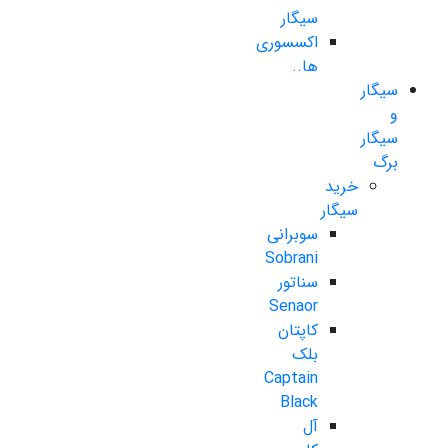
سیگار
اکسسوری
ها..
سیگار
و
سیگار
برگ
خرید
سیگار
سوبرانی
Sobrani
سناتور
Senaor
کاپتان
بلک
Captain
Black
آل