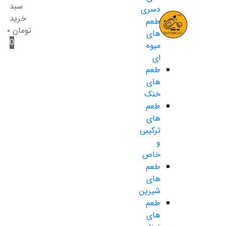
سبد
دسری
خرید
طعم
تومان
۰
های
0
میوه
ای
طعم
های
خنک
طعم
های
ترکیبی
و
خاص
طعم
های
شیرین
طعم
های