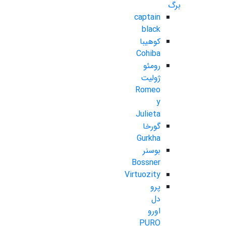
برگ
captain
black
کوهیبا
Cohiba
رومئو
ژولیت
Romeo
y
Julieta
گورخا
Gurkha
بوسنر
Bossner
Virtuozity
پرو
دل
اورو
PURO