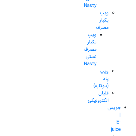
Nasty
ویپ
یکبار
مصرف
ویپ
یکبار
مصرف
نستی
Nasty
ویپ
پاد
(دوکاره)
قلیان
الکترونیکی
جویس
|
E-
juice