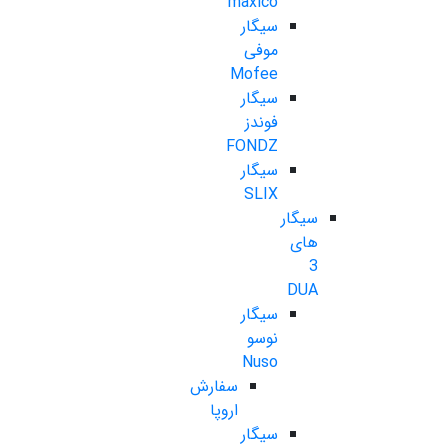
maxico
سیگار
موفی
Mofee
سیگار
فوندز
FONDZ
سیگار
SLIX
سیگار
های
3
DUA
سیگار
نوسو
Nuso
سفارش
اروپا
سیگار