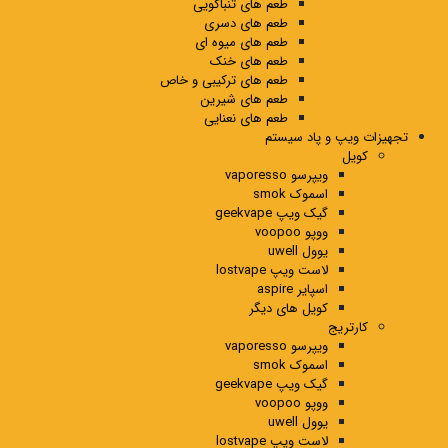
طعم های تنباکویی
طعم های دسری
طعم های میوه ای
طعم های خنک
طعم های ترکیبی و خاص
طعم های شیرین
طعم های نعنایی
تجهیزات ویپ و پاد سیستم
کویل
ویپرسو vaporesso
اسموک smok
گیک ویپ geekvape
ووپو voopoo
یوول uwell
لاست ویپ lostvape
اسپایر aspire
کویل های دیگر
کارتریج
ویپرسو vaporesso
اسموک smok
گیک ویپ geekvape
ووپو voopoo
یوول uwell
لاست ویپ lostvape