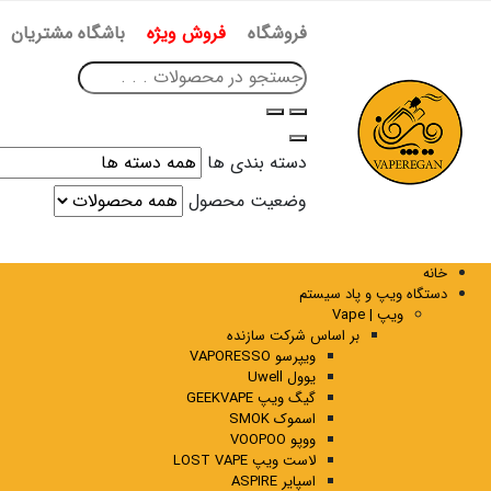
فروشگاه
فروش ویژه
باشگاه مشتریان
دسته بندی ها
وضعیت محصول
خانه
دستگاه ویپ و پاد سیستم
ویپ | Vape
بر اساس شرکت سازنده
ویپرسو VAPORESSO
یوول Uwell
گیگ ویپ GEEKVAPE
اسموک SMOK
ووپو VOOPOO
لاست ویپ LOST VAPE
اسپایر ASPIRE