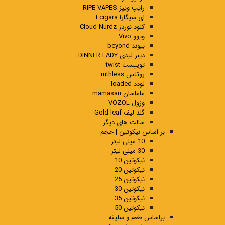
رایپ ویپز RIPE VAPES
ای سیگارا Ecigara
کلود نوردز Cloud Nurdz
ویوو Vivo
بیوند beyond
دینر لیدی DINNER LADY
توییست twist
روتلس ruthless
لودد loaded
ماماسان mamasan
وزول VOZOL
گلد لیف Gold leaf
سالت های دیگر
بر اساس نیکوتین | حجم
10 میلی لیتر
30 میلی لیتر
نیکوتین 10
نیکوتین 20
نیکوتین 25
نیکوتین 30
نیکوتین 35
نیکوتین 50
براساس طعم و سلیقه