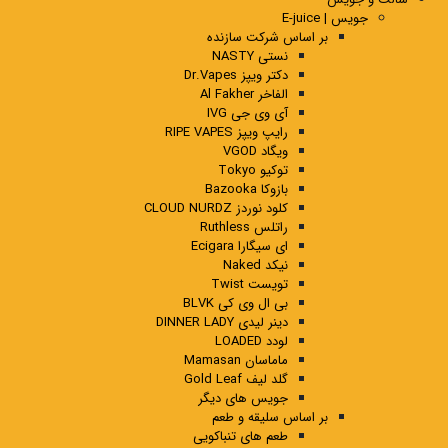
جویس | E-juice
بر اساس شرکت سازنده
نستی NASTY
دکتر ویپز Dr.Vapes
الفاخر Al Fakher
آی وی جی IVG
رایپ ویپز RIPE VAPES
ویگاد VGOD
توکیو Tokyo
بازوکا Bazooka
کلود نوردز CLOUD NURDZ
راتلس Ruthless
ای سیگارا Ecigara
نیکد Naked
تویست Twist
بی ال وی کی BLVK
دینر لیدی DINNER LADY
لودد LOADED
ماماسان Mamasan
گلد لیف Gold Leaf
جویس های دیگر
بر اساس سلیقه و طعم
طعم های تنباکویی