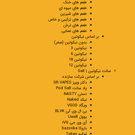
طعم های خنک
طعم های میوه ای
طعم های شیرین
طعم های ترکیبی و خاص
طعم های ترش
طعم های نعنایی
بر اساس نیکوتین
بدون نیکوتین (صفر)
نیکوتین 3
نیکوتین 6
نیکوتین 18
نیکوتین 12
سالت نیکوتین | Salt
بر اساس شرکت سازنده
دکتر ویپز DR.VAPES
پاد سالت Pod Salt
نستی NASTY
نیکد Naked
ویگاد VGOD
بی ال وی کی BLVK
یوول Uwell
آی وی جی IVG
بازوکا bazooka
توکیو Tokyo