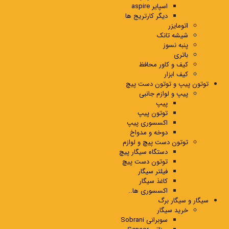
اسپایر aspire
دیگر کارتریج ها
اتومایزر
شیشه تانک
پنبه نسوز
باتری
کیف و کاور محافظ
کیف ابزار
توتون پیپ و توتون دست پیچ
پیپ و لوازم جانبی
پیپ
توتون پیپ
اکسسوری پیپ
دوخه و مدواخ
توتون دست پیچ و لوازم
دستگاه سیگار پیچ
توتون دست پیچ
فیلتر سیگار
کاغذ سیگار
اکسسوری ها..
سیگار و سیگار برگ
خرید سیگار
سوبرانی Sobrani