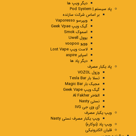
دیگر ویپ ها
پاد سیستم | Pod System
بر اساس شرکت سازنده
ویپرسو Vaporesso
گیک ویپ Geek Vpae
اسموک Smok
یوول Uwell
ووپو voopoo
لاست ویپ Lost Vape
اسپایر aspire
دیگر پاد ها
پاد یکبار مصرف
وزول VOZOL
تسلا بار Tesla Bar
مجیک بار Magic Bar
گیک ویپ Geek Vape
الفاخر Al Fakher
نستی Nasty
آی وی جی IVG
ویپ یکبار مصرف
ویپ یکبار مصرف نستی Nasty
ویپ پاد (دوکاره)
قلیان الکترونیکی
سالت و جویس