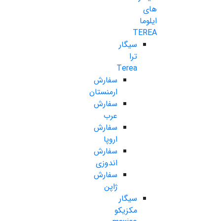
های
ایلوما
TEREA
سیگار
ترا
Terea
سفارش
ارمنستان
سفارش
عرب
سفارش
اروپا
سفارش
اندوزی
سفارش
ژاپن
سیگار
مکزیکو