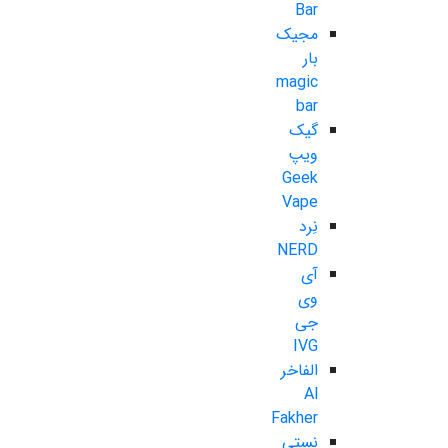
Bar
مجیک
بار
magic
bar
گیک
ویپ
Geek
Vape
نِرد
NERD
آی
وی
جی
IVG
الفاخر
Al
Fakher
نستی