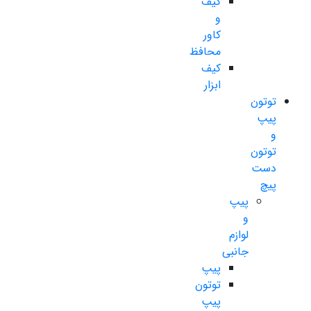
کیف
و
کاور
محافظ
کیف
ابزار
توتون
پیپ
و
توتون
دست
پیچ
پیپ
و
لوازم
جانبی
پیپ
توتون
پیپ