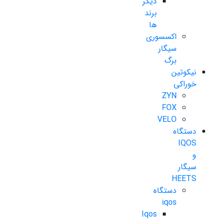
دیگر
برند
ها
اکسسوری
سیگار
برگ
نیکوتین
خوراکی
ZYN
FOX
VELO
دستگاه
IQOS
و
سیگار
HEETS
دستگاه
iqos
Iqos