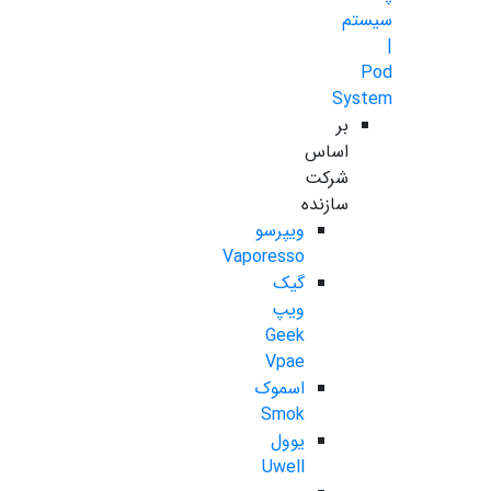
سیستم
|
Pod
System
بر
اساس
شرکت
سازنده
ویپرسو
Vaporesso
گیک
ویپ
Geek
Vpae
اسموک
Smok
یوول
Uwell