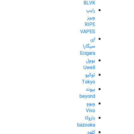
BLVK
رایپ
ویپز
RIPE
VAPES
ای
سیگارا
Ecigara
یوول
Uwell
توکیو
Tokyo
بیوند
beyond
ویوو
Vivo
بازوکا
bazooka
کلود