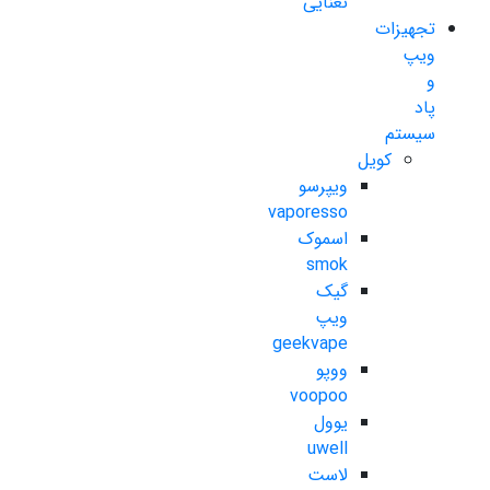
نعنایی
تجهیزات
ویپ
و
پاد
سیستم
کویل
ویپرسو
vaporesso
اسموک
smok
گیک
ویپ
geekvape
ووپو
voopoo
یوول
uwell
لاست