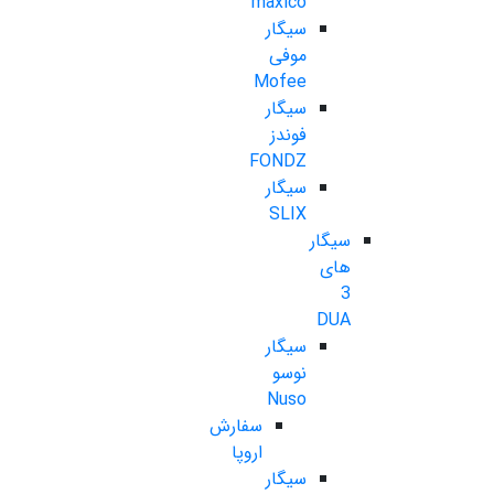
maxico
سیگار
موفی
Mofee
سیگار
فوندز
FONDZ
سیگار
SLIX
سیگار
های
3
DUA
سیگار
نوسو
Nuso
سفارش
اروپا
سیگار