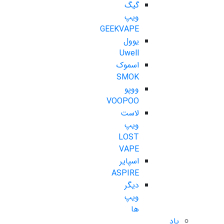
گیگ
ویپ
GEEKVAPE
یوول
Uwell
اسموک
SMOK
ووپو
VOOPOO
لاست
ویپ
LOST
VAPE
اسپایر
ASPIRE
دیگر
ویپ
ها
پاد