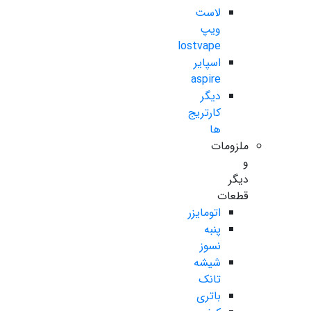
لاست
ویپ
lostvape
اسپایر
aspire
دیگر
کارتریج
ها
ملزومات
و
دیگر
قطعات
اتومایزر
پنبه
نسوز
شیشه
تانک
باتری