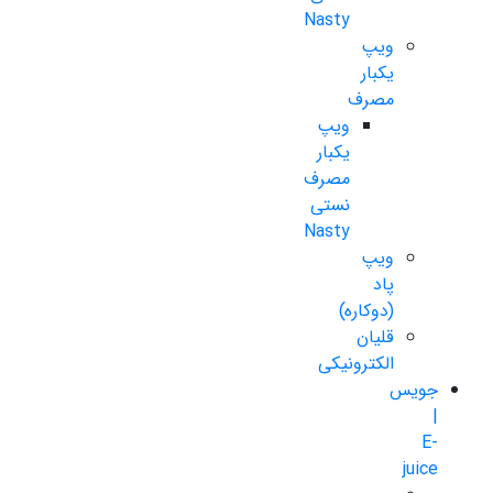
Nasty
ویپ
یکبار
مصرف
ویپ
یکبار
مصرف
نستی
Nasty
ویپ
پاد
(دوکاره)
قلیان
الکترونیکی
جویس
|
E-
juice