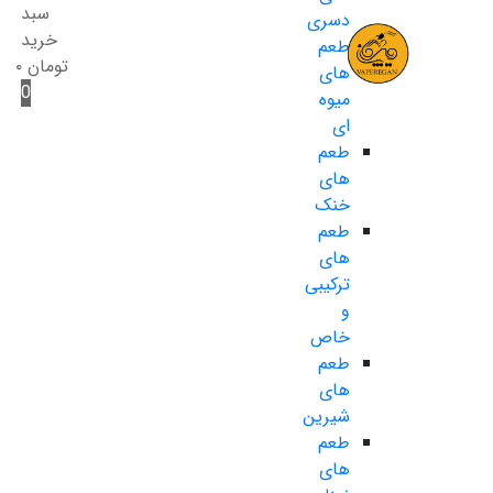
سبد
دسری
خرید
طعم
تومان
۰
های
0
میوه
ای
طعم
های
خنک
طعم
های
ترکیبی
و
خاص
طعم
های
شیرین
طعم
های