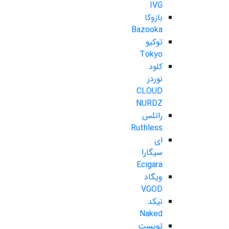
IVG
بازوکا
Bazooka
توکیو
Tokyo
کلود
نوردز
CLOUD
NURDZ
راتلس
Ruthless
ای
سیگارا
Ecigara
ویگاد
VGOD
نیکد
Naked
تویست