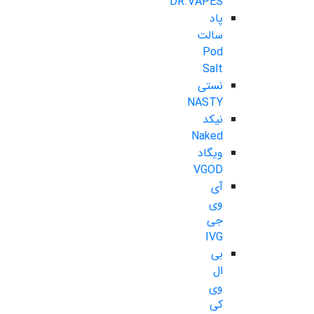
DR.VAPES
پاد
سالت
Pod
Salt
نستی
NASTY
نیکد
Naked
ویگاد
VGOD
آی
وی
جی
IVG
بی
ال
وی
کی