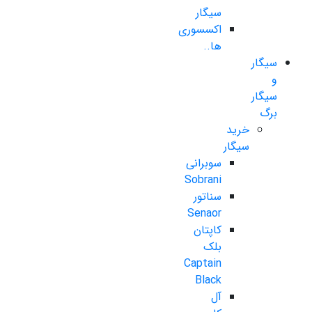
سیگار
اکسسوری
ها..
سیگار
و
سیگار
برگ
خرید
سیگار
سوبرانی
Sobrani
سناتور
Senaor
کاپتان
بلک
Captain
Black
آل