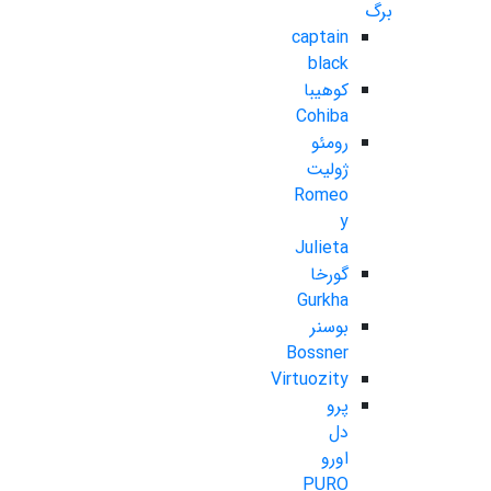
برگ
captain
black
کوهیبا
Cohiba
رومئو
ژولیت
Romeo
y
Julieta
گورخا
Gurkha
بوسنر
Bossner
Virtuozity
پرو
دل
اورو
PURO