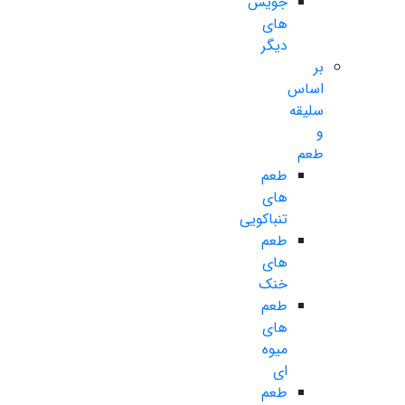
جویس
های
دیگر
بر
اساس
سلیقه
و
طعم
طعم
های
تنباکویی
طعم
های
خنک
طعم
های
میوه
ای
طعم