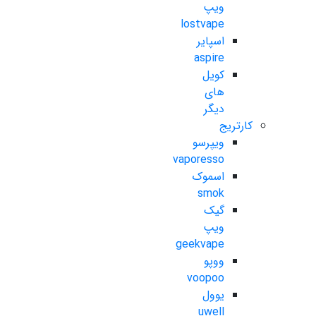
ویپ
lostvape
اسپایر
aspire
کویل
های
دیگر
کارتریج
ویپرسو
vaporesso
اسموک
smok
گیک
ویپ
geekvape
ووپو
voopoo
یوول
uwell