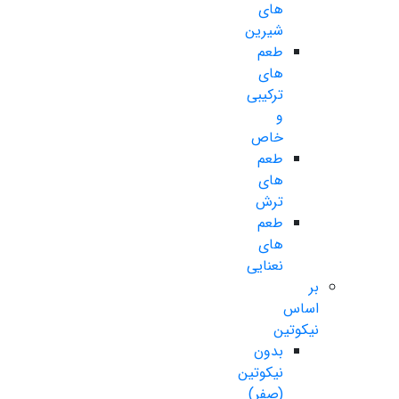
های
شیرین
طعم
های
ترکیبی
و
خاص
طعم
های
ترش
طعم
های
نعنایی
بر
اساس
نیکوتین
بدون
نیکوتین
(صفر)