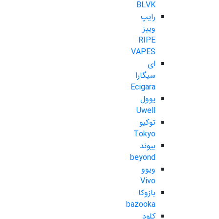
BLVK
رایپ
ویپز
RIPE
VAPES
ای
سیگارا
Ecigara
یوول
Uwell
توکیو
Tokyo
بیوند
beyond
ویوو
Vivo
بازوکا
bazooka
کلود