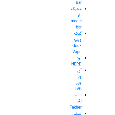
Bar
مجیک
بار
magic
bar
گیک
ویپ
Geek
Vape
نِرد
NERD
آی
وی
جی
IVG
الفاخر
Al
Fakher
نستی