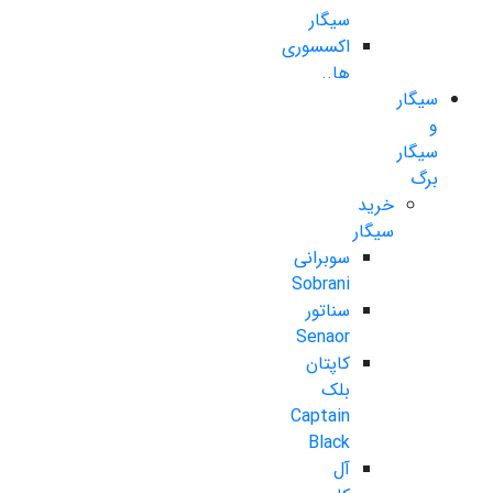
سیگار
اکسسوری
ها..
سیگار
و
سیگار
برگ
خرید
سیگار
سوبرانی
Sobrani
سناتور
Senaor
کاپتان
بلک
Captain
Black
آل