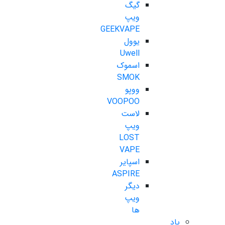
گیگ
ویپ
GEEKVAPE
یوول
Uwell
اسموک
SMOK
ووپو
VOOPOO
لاست
ویپ
LOST
VAPE
اسپایر
ASPIRE
دیگر
ویپ
ها
پاد