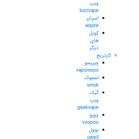
ویپ
lostvape
اسپایر
aspire
کویل
های
دیگر
کارتریج
ویپرسو
vaporesso
اسموک
smok
گیک
ویپ
geekvape
ووپو
voopoo
یوول
uwell