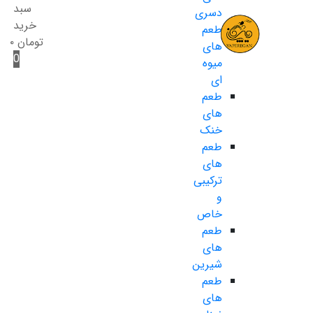
سبد
دسری
خرید
طعم
تومان
۰
های
0
میوه
ای
طعم
های
خنک
طعم
های
ترکیبی
و
خاص
طعم
های
شیرین
طعم
های