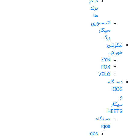
دیگر
برند
ها
اکسسوری
سیگار
برگ
نیکوتین
خوراکی
ZYN
FOX
VELO
دستگاه
IQOS
و
سیگار
HEETS
دستگاه
iqos
Iqos