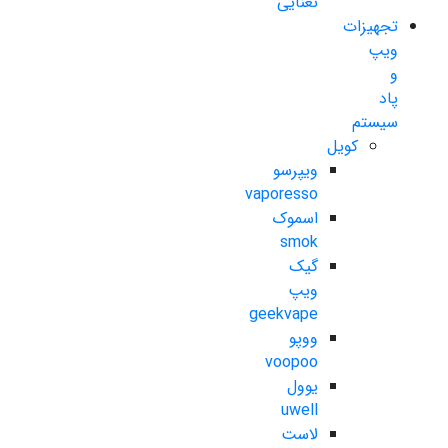
نعنایی
تجهیزات
ویپ
و
پاد
سیستم
کویل
ویپرسو
vaporesso
اسموک
smok
گیک
ویپ
geekvape
ووپو
voopoo
یوول
uwell
لاست