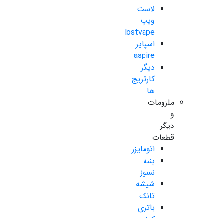
لاست
ویپ
lostvape
اسپایر
aspire
دیگر
کارتریج
ها
ملزومات
و
دیگر
قطعات
اتومایزر
پنبه
نسوز
شیشه
تانک
باتری