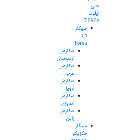
های
ایلوما
TEREA
سیگار
ترا
Terea
سفارش
ارمنستان
سفارش
عرب
سفارش
اروپا
سفارش
اندوزی
سفارش
ژاپن
سیگار
مکزیکو