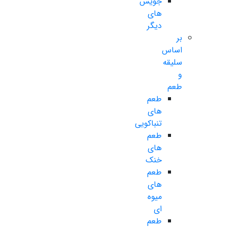
جویس
های
دیگر
بر
اساس
سلیقه
و
طعم
طعم
های
تنباکویی
طعم
های
خنک
طعم
های
میوه
ای
طعم