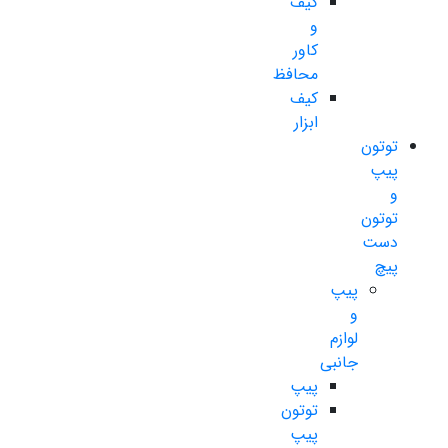
کیف
و
کاور
محافظ
کیف
ابزار
توتون
پیپ
و
توتون
دست
پیچ
پیپ
و
لوازم
جانبی
پیپ
توتون
پیپ