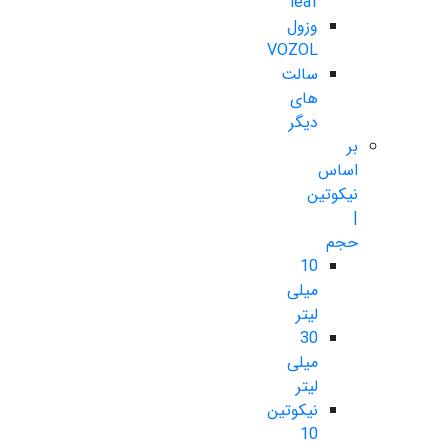
leaf
وزول
VOZOL
سالت
های
دیگر
بر
اساس
نیکوتین
|
حجم
10
میلی
لیتر
30
میلی
لیتر
نیکوتین
10