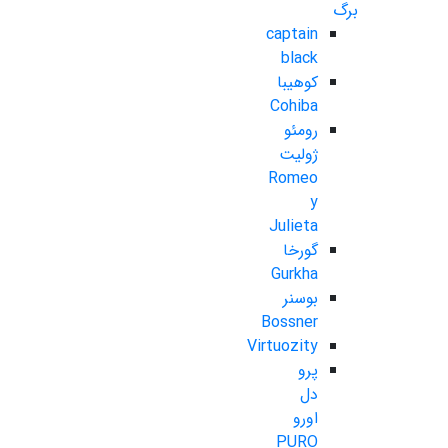
برگ
captain
black
کوهیبا
Cohiba
رومئو
ژولیت
Romeo
y
Julieta
گورخا
Gurkha
بوسنر
Bossner
Virtuozity
پرو
دل
اورو
PURO