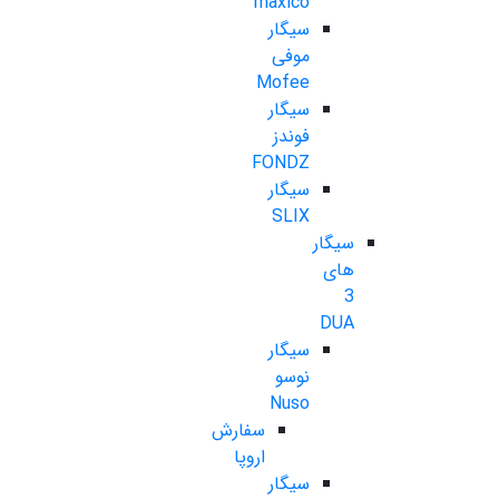
maxico
سیگار
موفی
Mofee
سیگار
فوندز
FONDZ
سیگار
SLIX
سیگار
های
3
DUA
سیگار
نوسو
Nuso
سفارش
اروپا
سیگار