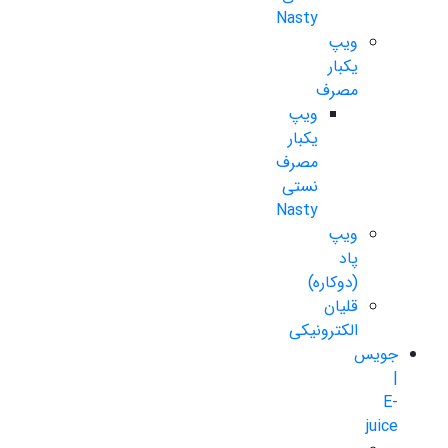
Nasty
ویپ
یکبار
مصرف
ویپ
یکبار
مصرف
نستی
Nasty
ویپ
پاد
(دوکاره)
قلیان
الکترونیکی
جویس
|
E-
juice