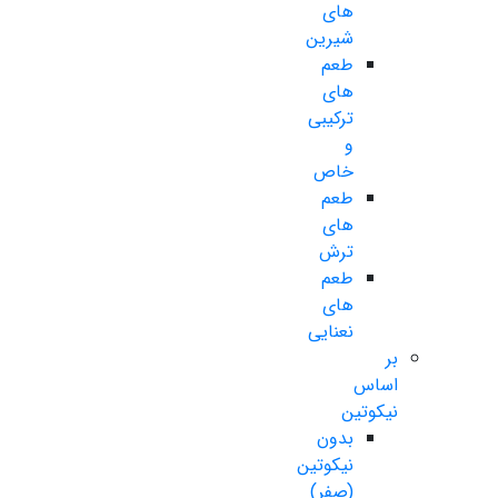
های
شیرین
طعم
های
ترکیبی
و
خاص
طعم
های
ترش
طعم
های
نعنایی
بر
اساس
نیکوتین
بدون
نیکوتین
(صفر)