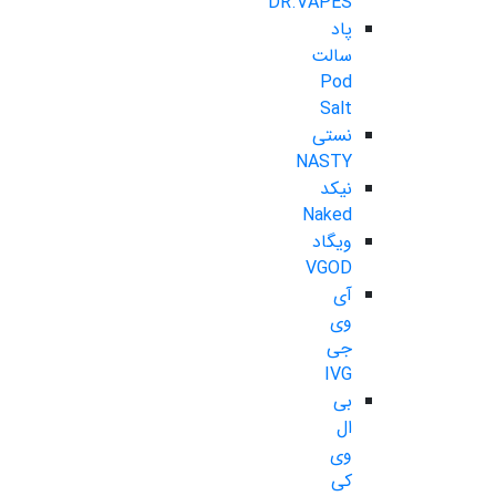
DR.VAPES
پاد
سالت
Pod
Salt
نستی
NASTY
نیکد
Naked
ویگاد
VGOD
آی
وی
جی
IVG
بی
ال
وی
کی