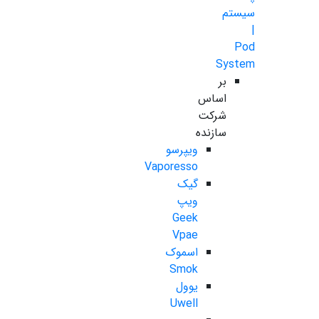
سیستم
|
Pod
System
بر
اساس
شرکت
سازنده
ویپرسو
Vaporesso
گیک
ویپ
Geek
Vpae
اسموک
Smok
یوول
Uwell