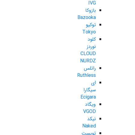
IVG
بازوکا
Bazooka
توکیو
Tokyo
کلود
نوردز
CLOUD
NURDZ
راتلس
Ruthless
ای
سیگارا
Ecigara
ویگاد
VGOD
نیکد
Naked
تویست