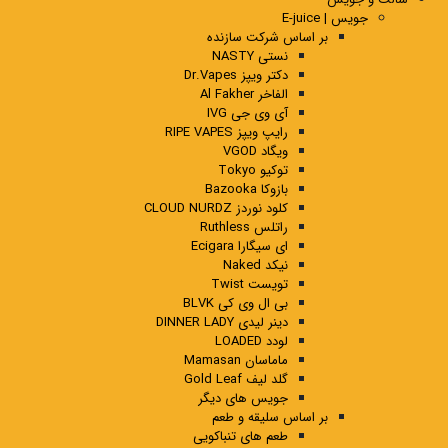
جویس | E-juice
بر اساس شرکت سازنده
نستی NASTY
دکتر ویپز Dr.Vapes
الفاخر Al Fakher
آی وی جی IVG
رایپ ویپز RIPE VAPES
ویگاد VGOD
توکیو Tokyo
بازوکا Bazooka
کلود نوردز CLOUD NURDZ
راتلس Ruthless
ای سیگارا Ecigara
نیکد Naked
تویست Twist
بی ال وی کی BLVK
دینر لیدی DINNER LADY
لودد LOADED
ماماسان Mamasan
گلد لیف Gold Leaf
جویس های دیگر
بر اساس سلیقه و طعم
طعم های تنباکویی