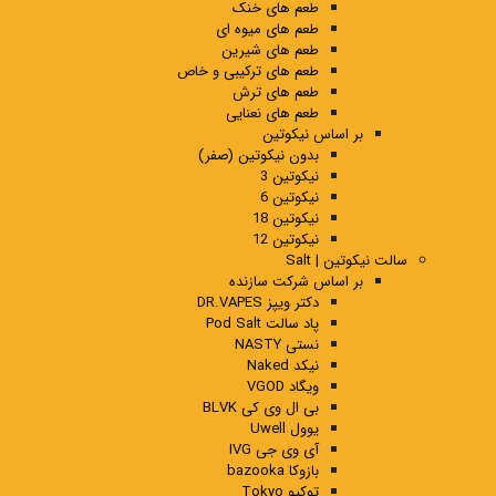
طعم های خنک
طعم های میوه ای
طعم های شیرین
طعم های ترکیبی و خاص
طعم های ترش
طعم های نعنایی
بر اساس نیکوتین
بدون نیکوتین (صفر)
نیکوتین 3
نیکوتین 6
نیکوتین 18
نیکوتین 12
سالت نیکوتین | Salt
بر اساس شرکت سازنده
دکتر ویپز DR.VAPES
پاد سالت Pod Salt
نستی NASTY
نیکد Naked
ویگاد VGOD
بی ال وی کی BLVK
یوول Uwell
آی وی جی IVG
بازوکا bazooka
توکیو Tokyo