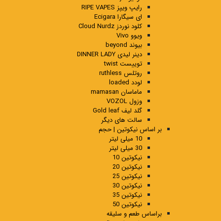
رایپ ویپز RIPE VAPES
ای سیگارا Ecigara
کلود نوردز Cloud Nurdz
ویوو Vivo
بیوند beyond
دینر لیدی DINNER LADY
توییست twist
روتلس ruthless
لودد loaded
ماماسان mamasan
وزول VOZOL
گلد لیف Gold leaf
سالت های دیگر
بر اساس نیکوتین | حجم
10 میلی لیتر
30 میلی لیتر
نیکوتین 10
نیکوتین 20
نیکوتین 25
نیکوتین 30
نیکوتین 35
نیکوتین 50
براساس طعم و سلیقه