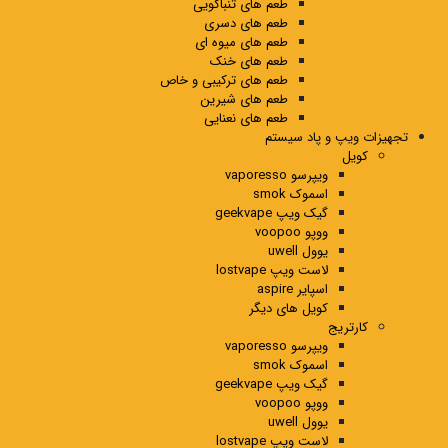
طعم های تنباکویی
طعم های دسری
طعم های میوه ای
طعم های خنک
طعم های ترکیبی و خاص
طعم های شیرین
طعم های نعنایی
تجهیزات ویپ و پاد سیستم
کویل
ویپرسو vaporesso
اسموک smok
گیک ویپ geekvape
ووپو voopoo
یوول uwell
لاست ویپ lostvape
اسپایر aspire
کویل های دیگر
کارتریج
ویپرسو vaporesso
اسموک smok
گیک ویپ geekvape
ووپو voopoo
یوول uwell
لاست ویپ lostvape