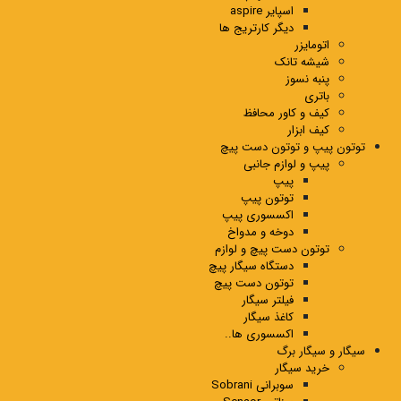
اسپایر aspire
دیگر کارتریج ها
اتومایزر
شیشه تانک
پنبه نسوز
باتری
کیف و کاور محافظ
کیف ابزار
توتون پیپ و توتون دست پیچ
پیپ و لوازم جانبی
پیپ
توتون پیپ
اکسسوری پیپ
دوخه و مدواخ
توتون دست پیچ و لوازم
دستگاه سیگار پیچ
توتون دست پیچ
فیلتر سیگار
کاغذ سیگار
اکسسوری ها..
سیگار و سیگار برگ
خرید سیگار
سوبرانی Sobrani