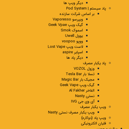
دیگر ویپ ها
پاد سیستم | Pod System
بر اساس شرکت سازنده
ویپرسو Vaporesso
گیک ویپ Geek Vpae
اسموک Smok
یوول Uwell
ووپو voopoo
لاست ویپ Lost Vape
اسپایر aspire
دیگر پاد ها
پاد یکبار مصرف
وزول VOZOL
تسلا بار Tesla Bar
مجیک بار Magic Bar
گیک ویپ Geek Vape
الفاخر Al Fakher
نستی Nasty
آی وی جی IVG
ویپ یکبار مصرف
ویپ یکبار مصرف نستی Nasty
ویپ پاد (دوکاره)
قلیان الکترونیکی
سالت و جویس