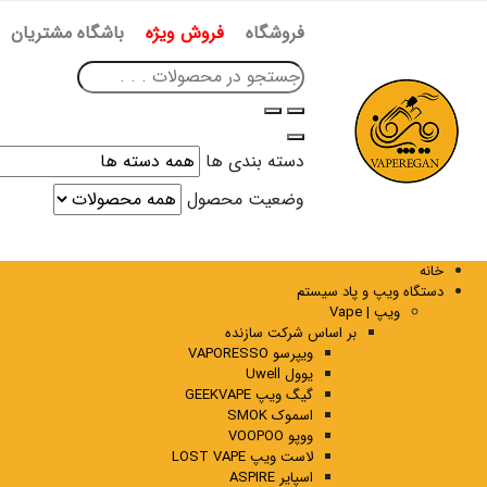
فروشگاه
فروش ویژه
باشگاه مشتریان
دسته بندی ها
وضعیت محصول
خانه
دستگاه ویپ و پاد سیستم
ویپ | Vape
بر اساس شرکت سازنده
ویپرسو VAPORESSO
یوول Uwell
گیگ ویپ GEEKVAPE
اسموک SMOK
ووپو VOOPOO
لاست ویپ LOST VAPE
اسپایر ASPIRE