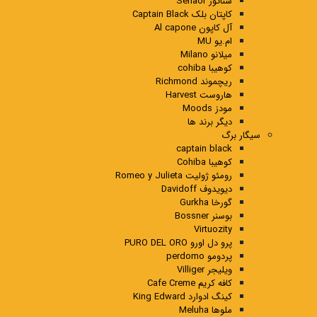
سناتور Senaor
کاپتان بلک Captain Black
آل کاپون Al capone
ام.یو MU
میلانو Milano
کوهیبا cohiba
ریچموند Richmond
هاروست Harvest
مودز Moods
دیگر برند ها
سیگار برگ
captain black
کوهیبا Cohiba
رومئو ژولیت Romeo y Julieta
دیویدوف Davidoff
گورخا Gurkha
بوسنر Bossner
Virtuozity
پرو دل اورو PURO DEL ORO
پردومو perdomo
ویلیجر Villiger
کافه کریم Cafe Creme
کینگ ادوارد King Edward
ملوها Meluha