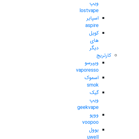
ویپ
lostvape
اسپایر
aspire
کویل
های
دیگر
کارتریج
ویپرسو
vaporesso
اسموک
smok
گیک
ویپ
geekvape
ووپو
voopoo
یوول
uwell