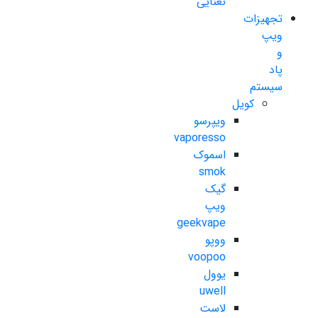
نعنایی
تجهیزات
ویپ
و
پاد
سیستم
کویل
ویپرسو
vaporesso
اسموک
smok
گیک
ویپ
geekvape
ووپو
voopoo
یوول
uwell
لاست