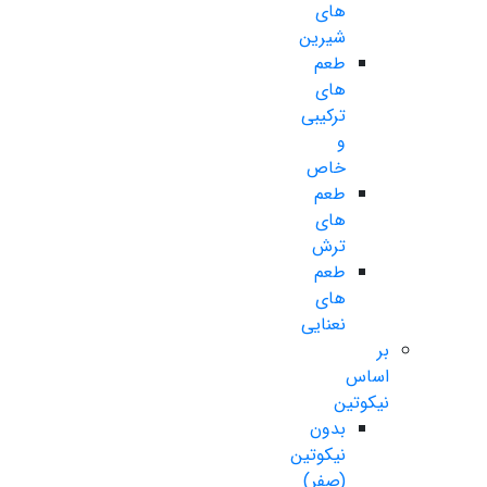
های
شیرین
طعم
های
ترکیبی
و
خاص
طعم
های
ترش
طعم
های
نعنایی
بر
اساس
نیکوتین
بدون
نیکوتین
(صفر)