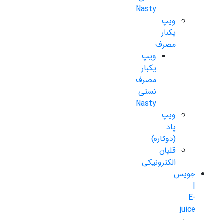
Nasty
ویپ
یکبار
مصرف
ویپ
یکبار
مصرف
نستی
Nasty
ویپ
پاد
(دوکاره)
قلیان
الکترونیکی
جویس
|
E-
juice