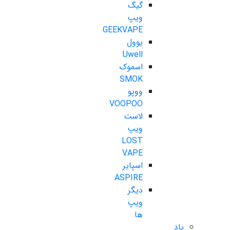
گیگ
ویپ
GEEKVAPE
یوول
Uwell
اسموک
SMOK
ووپو
VOOPOO
لاست
ویپ
LOST
VAPE
اسپایر
ASPIRE
دیگر
ویپ
ها
پاد