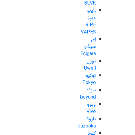
BLVK
رایپ
ویپز
RIPE
VAPES
ای
سیگارا
Ecigara
یوول
Uwell
توکیو
Tokyo
بیوند
beyond
ویوو
Vivo
بازوکا
bazooka
کلود