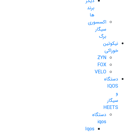
دیگر
برند
ها
اکسسوری
سیگار
برگ
نیکوتین
خوراکی
ZYN
FOX
VELO
دستگاه
IQOS
و
سیگار
HEETS
دستگاه
iqos
Iqos