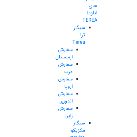
های
ایلوما
TEREA
سیگار
ترا
Terea
سفارش
ارمنستان
سفارش
عرب
سفارش
اروپا
سفارش
اندوزی
سفارش
ژاپن
سیگار
مکزیکو