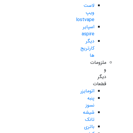
لاست
ویپ
lostvape
اسپایر
aspire
دیگر
کارتریج
ها
ملزومات
و
دیگر
قطعات
اتومایزر
پنبه
نسوز
شیشه
تانک
باتری