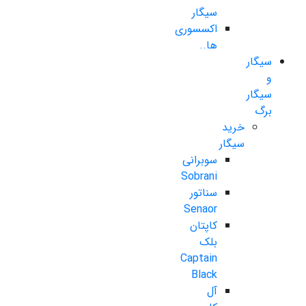
سیگار
اکسسوری
ها..
سیگار
و
سیگار
برگ
خرید
سیگار
سوبرانی
Sobrani
سناتور
Senaor
کاپتان
بلک
Captain
Black
آل