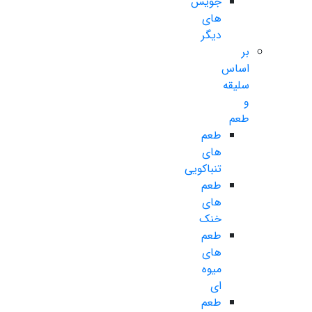
جویس
های
دیگر
بر
اساس
سلیقه
و
طعم
طعم
های
تنباکویی
طعم
های
خنک
طعم
های
میوه
ای
طعم