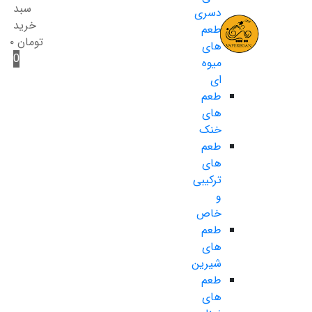
سبد
دسری
خرید
طعم
تومان
۰
های
0
میوه
ای
طعم
های
خنک
طعم
های
ترکیبی
و
خاص
طعم
های
شیرین
طعم
های