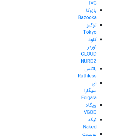
IVG
بازوکا
Bazooka
توکیو
Tokyo
کلود
نوردز
CLOUD
NURDZ
راتلس
Ruthless
ای
سیگارا
Ecigara
ویگاد
VGOD
نیکد
Naked
تویست