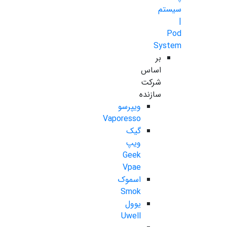
سیستم
|
Pod
System
بر
اساس
شرکت
سازنده
ویپرسو
Vaporesso
گیک
ویپ
Geek
Vpae
اسموک
Smok
یوول
Uwell