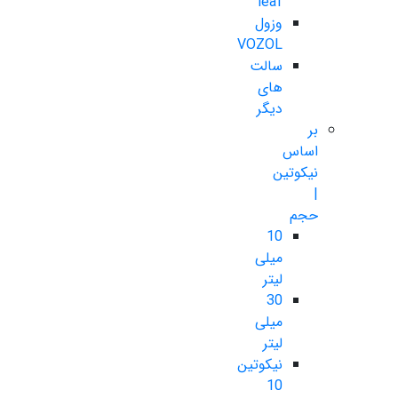
leaf
وزول
VOZOL
سالت
های
دیگر
بر
اساس
نیکوتین
|
حجم
10
میلی
لیتر
30
میلی
لیتر
نیکوتین
10