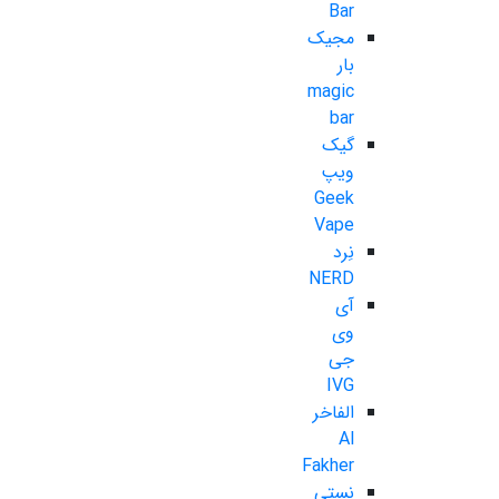
Bar
مجیک
بار
magic
bar
گیک
ویپ
Geek
Vape
نِرد
NERD
آی
وی
جی
IVG
الفاخر
Al
Fakher
نستی