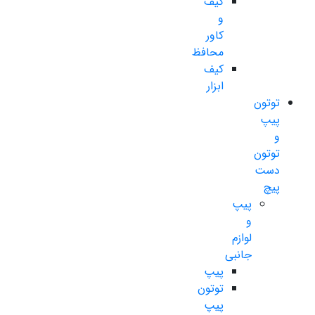
کیف
و
کاور
محافظ
کیف
ابزار
توتون
پیپ
و
توتون
دست
پیچ
پیپ
و
لوازم
جانبی
پیپ
توتون
پیپ