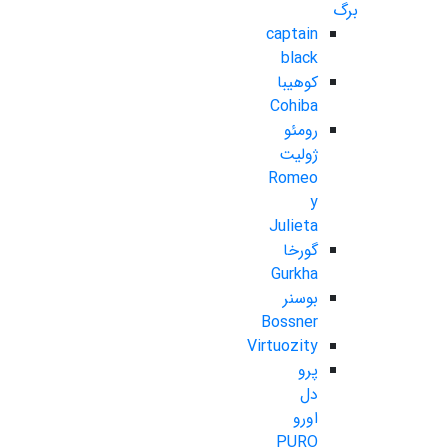
برگ
captain
black
کوهیبا
Cohiba
رومئو
ژولیت
Romeo
y
Julieta
گورخا
Gurkha
بوسنر
Bossner
Virtuozity
پرو
دل
اورو
PURO