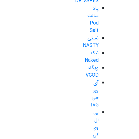
DR.VAPES
پاد
سالت
Pod
Salt
نستی
NASTY
نیکد
Naked
ویگاد
VGOD
آی
وی
جی
IVG
بی
ال
وی
کی