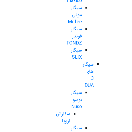
maxico
سیگار
موفی
Mofee
سیگار
فوندز
FONDZ
سیگار
SLIX
سیگار
های
3
DUA
سیگار
نوسو
Nuso
سفارش
اروپا
سیگار